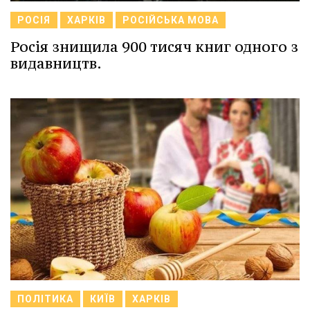
РОСІЯ
ХАРКІВ
РОСІЙСЬКА МОВА
Росія знищила 900 тисяч книг одного з
видавництв.
ПОЛІТИКА
КИЇВ
ХАРКІВ