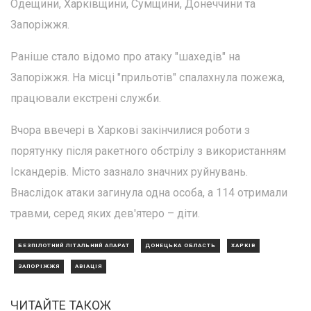
Одещини, Харківщини, Сумщини, Донеччини та
Запоріжжя.
Раніше стало відомо про атаку "шахедів" на
Запоріжжя. На місці "прильотів" спалахнула пожежа,
працювали екстрені служби.
Вчора ввечері в Харкові закінчилися роботи з
порятунку після ракетного обстрілу з використанням
Іскандерів. Місто зазнало значних руйнувань.
Внаслідок атаки загинула одна особа, а 114 отримали
травми, серед яких дев'ятеро – діти.
БЕЗПІЛОТНИЙ ЛІТАЛЬНИЙ АПАРАТ
ДОНЕЦЬКА ОБЛАСТЬ
ХАРКІВ
ЗАПОРІЖЖЯ
АВІАЦІЯ
ЧИТАЙТЕ ТАКОЖ