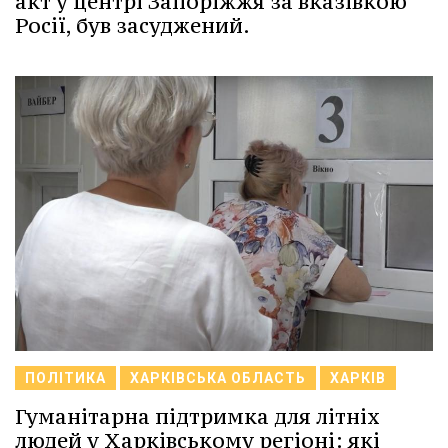
акт у центрі Запоріжжя за вказівкою
Росії, був засуджений.
ПОЛІТИКА
ХАРКІВСЬКА ОБЛАСТЬ
ХАРКІВ
Гуманітарна підтримка для літніх
людей у Харківському регіоні: які