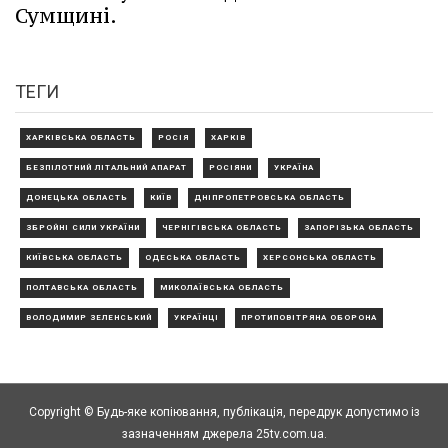
Сумщині.
ТЕГИ
ХАРКІВСЬКА ОБЛАСТЬ
РОСІЯ
ХАРКІВ
БЕЗПІЛОТНИЙ ЛІТАЛЬНИЙ АПАРАТ
РОСІЯНИ
УКРАЇНА
ДОНЕЦЬКА ОБЛАСТЬ
КИЇВ
ДНІПРОПЕТРОВСЬКА ОБЛАСТЬ
ЗБРОЙНІ СИЛИ УКРАЇНИ
ЧЕРНІГІВСЬКА ОБЛАСТЬ
ЗАПОРІЗЬКА ОБЛАСТЬ
КИЇВСЬКА ОБЛАСТЬ
ОДЕСЬКА ОБЛАСТЬ
ХЕРСОНСЬКА ОБЛАСТЬ
ПОЛТАВСЬКА ОБЛАСТЬ
МИКОЛАЇВСЬКА ОБЛАСТЬ
ВОЛОДИМИР ЗЕЛЕНСЬКИЙ
УКРАЇНЦІ
ПРОТИПОВІТРЯНА ОБОРОНА
Copyright © Будь-яке копiювання, публiкацiя, передрук допустимо із
зазначенням джерела 25tv.com.ua.