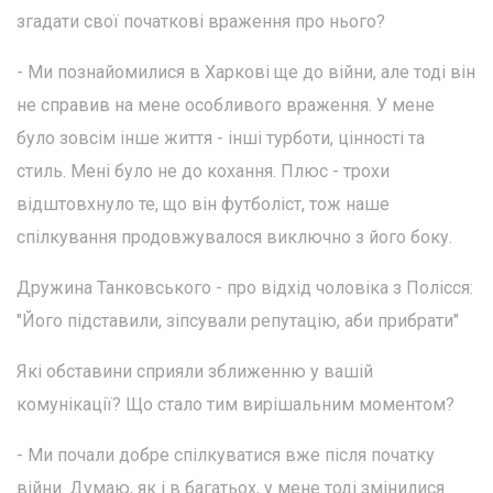
згадати свої початкові враження про нього?
- Ми познайомилися в Харкові ще до війни, але тоді він
не справив на мене особливого враження. У мене
було зовсім інше життя - інші турботи, цінності та
стиль. Мені було не до кохання. Плюс - трохи
відштовхнуло те, що він футболіст, тож наше
спілкування продовжувалося виключно з його боку.
Дружина Танковського - про відхід чоловіка з Полісся:
"Його підставили, зіпсували репутацію, аби прибрати"
Які обставини сприяли зближенню у вашій
комунікації? Що стало тим вирішальним моментом?
- Ми почали добре спілкуватися вже після початку
війни. Думаю, як і в багатьох, у мене тоді змінилися