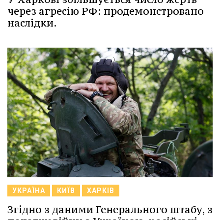
через агресію РФ: продемонстровано
наслідки.
УКРАЇНА
КИЇВ
ХАРКІВ
Згідно з даними Генерального штабу, з