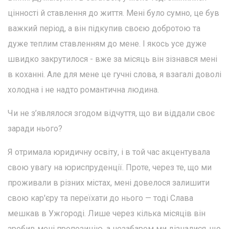
цінності й ставлення до життя. Мені було сумно, це був
важкий період, а він підкупив своєю добротою та
дуже теплим ставленням до мене. І якось усе дуже
швидко закрутилося - вже за місяць він зізнався мені
в коханні. Але для мене це гучні слова, я взагалі доволі
холодна і не надто романтична людина.
Чи не з’являлося згодом відчуття, що ви віддали своє
заради нього?
Я отримала юридичну освіту, і в той час акцентувала
свою увагу на юриспруденції. Проте, через те, що ми
проживали в різних містах, мені довелося залишити
свою кар'єру та переїхати до нього — тоді Слава
мешкав в Ужгороді. Лише через кілька місяців він
зробив мені пропозицію, а незабаром ми дізналися, що