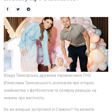
Влада Танковська, дружина півзахисника ЛНЗ
В'ячеслава Танковського, розповіла про історію
знайомства з футболістом та полярну реакцію на
новину про вагітність.
Як ви вперше зустрілися зі Славою? Чи можете