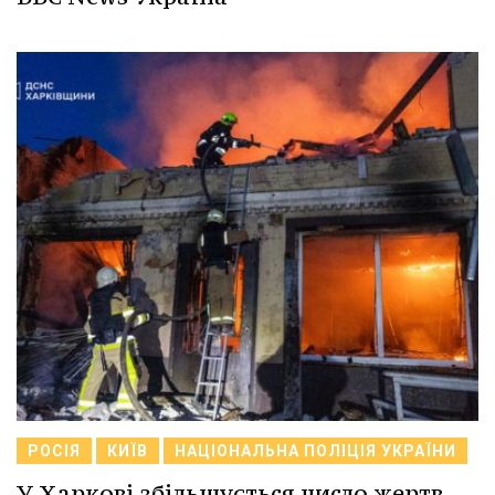
РОСІЯ
КИЇВ
НАЦІОНАЛЬНА ПОЛІЦІЯ УКРАЇНИ
У Харкові збільшується число жертв