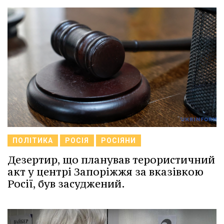
ПОЛІТИКА
РОСІЯ
РОСІЯНИ
Дезертир, що планував терористичний
акт у центрі Запоріжжя за вказівкою
Росії, був засуджений.