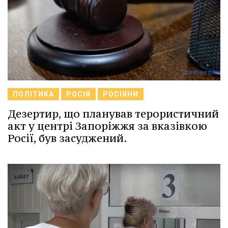
ПОЛІТИКА
РОСІЯ
РОСІЯНИ
Дезертир, що планував терористичний
акт у центрі Запоріжжя за вказівкою
Росії, був засуджений.