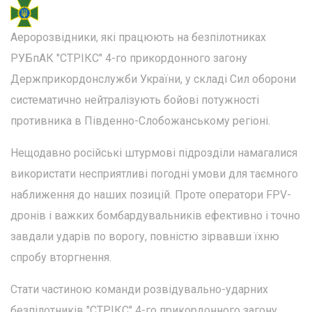
Аеророзвідники, які працюють на безпілотниках
РУБпАК "СТРІКС" 4-го прикордонного загону
Держприкордонслужби України, у складі Сил оборони
систематично нейтралізують бойові потужності
противника в Південно-Слобожанському регіоні.
Нещодавно російські штурмові підрозділи намагалися
використати несприятливі погодні умови для таємного
наближення до наших позицій. Проте оператори FPV-
дронів і важких бомбардувальників ефективно і точно
завдали ударів по ворогу, повністю зірвавши їхню
спробу вторгнення.
Стати частиною команди розвідувально-ударних
безпілотників "СТРІКС" 4-го прикордонного загону.