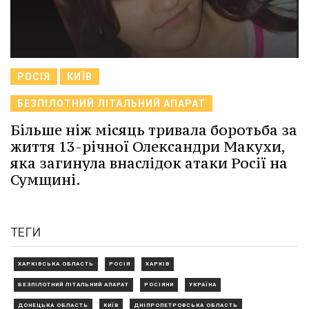
РОСІЯ
КИЇВ
БЕЗПІЛОТНИЙ ЛІТАЛЬНИЙ АПАРАТ
Більше ніж місяць тривала боротьба за
життя 13-річної Олександри Макухи,
яка загинула внаслідок атаки Росії на
Сумщині.
ТЕГИ
ХАРКІВСЬКА ОБЛАСТЬ
РОСІЯ
ХАРКІВ
БЕЗПІЛОТНИЙ ЛІТАЛЬНИЙ АПАРАТ
РОСІЯНИ
УКРАЇНА
ДОНЕЦЬКА ОБЛАСТЬ
КИЇВ
ДНІПРОПЕТРОВСЬКА ОБЛАСТЬ