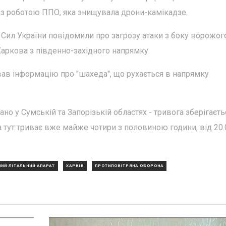
о з роботою ППО, яка знищувала дрони-камікадзе.
х Сил України повідомили про загрозу атаки з боку ворожог
аркова з південно-західного напрямку.
кував інформацію про "шахеда", що рухається в напрямку
ано у Сумській та Запорізькій областях - тривога зберігаєть
а тут триває вже майже чотири з половиною години, від 20.
ИЙ ЛІТАЛЬНИЙ АПАРАТ
ХАРКІВ
ПРОТИПОВІТРЯНА ОБОРОНА