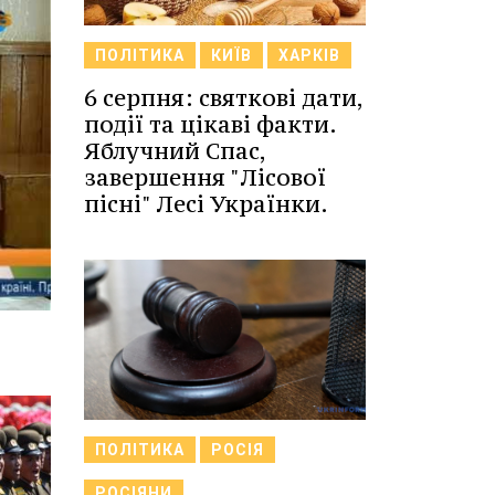
ПОЛІТИКА
КИЇВ
ХАРКІВ
6 серпня: святкові дати,
події та цікаві факти.
Яблучний Спас,
завершення "Лісової
пісні" Лесі Українки.
ПОЛІТИКА
РОСІЯ
РОСІЯНИ