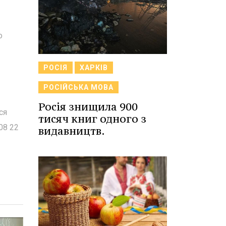
о
РОСІЯ
ХАРКІВ
РОСІЙСЬКА МОВА
Росія знищила 900
ся
тисяч книг одного з
08 22
видавництв.