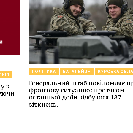
ПОЛІТИКА
БАТАЛЬЙОН
КУРСЬКА ОБЛ
РКІВ
Генеральний штаб повідомляє п
у з
фронтову ситуацію: протягом
вуючи
останньої доби відбулося 187
зіткнень.