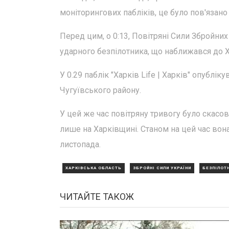
моніторингових пабліків, це було пов'язан
Перед цим, о 0:13, Повітряні Сили Збройни
ударного безпілотника, що наближався до Х
У 0.29 паблік "Харків Life | Харків" опублі
Чугуївського району.
У цей же час повітряну тривогу було скасов
лише на Харківщині. Станом на цей час вон
листопада.
ХАРКІВСЬКА ОБЛАСТЬ
ЗБРОЙНІ СИЛИ УКРАЇНИ
БЕЗПІЛОТН
ЧИТАЙТЕ ТАКОЖ