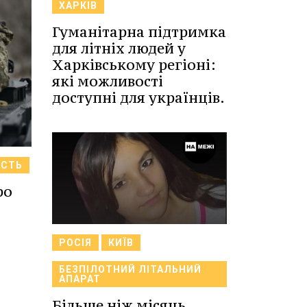
ХАРКІВ
Гуманітарна підтримка
для літніх людей у
Харківському регіоні:
які можливості
доступні для українців.
АСТЬ
ро
РОСІЯ
КИЇВ
БЕЗПІЛОТНИЙ ЛІТАЛЬНИЙ
АПАРАТ
Більше ніж місяць