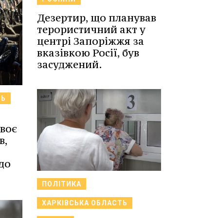
Дезертир, що планував
терористичний акт у
центрі Запоріжжя за
вказівкою Росії, був
засуджений.
ТЬ
воє
в,
до
ПОЛІТИКА
ХАРКІВСЬКА ОБЛАСТЬ