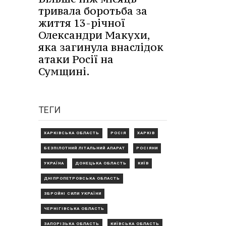
тривала боротьба за
життя 13-річної
Олександри Макухи,
яка загинула внаслідок
атаки Росії на
Сумщині.
ТЕГИ
ХАРКІВСЬКА ОБЛАСТЬ
РОСІЯ
ХАРКІВ
БЕЗПІЛОТНИЙ ЛІТАЛЬНИЙ АПАРАТ
РОСІЯНИ
УКРАЇНА
ДОНЕЦЬКА ОБЛАСТЬ
КИЇВ
ДНІПРОПЕТРОВСЬКА ОБЛАСТЬ
ЗБРОЙНІ СИЛИ УКРАЇНИ
ЧЕРНІГІВСЬКА ОБЛАСТЬ
ЗАПОРІЗЬКА ОБЛАСТЬ
КИЇВСЬКА ОБЛАСТЬ