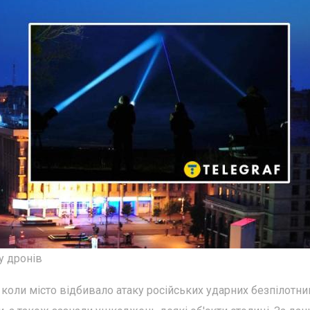
у дронів
, коли місто відбивало атаку російських ударних безпілотник