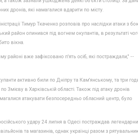
, а також зазнали ушкоджень деякі об'єкти столиці. За да
рних дронів, які намагалися вдарити по місту.
ністрації Тимур Ткаченко розповів про наслідки атаки з бо
ький район опинився під вогнем окупантів, в результаті чог
ито вікна.
у районі вже зафіксовано п'ять осіб, які постраждали," --
окупанти активно били по Дніпру та Кам'янському, та три год
по Змієву в Харківській області. Також під атаку дронів
намагалися атакувати безпосередньо обласний центр, було
 російського удару 24 липня в Одесі постраждав легендарн
вільйонів та магазинів, однак українці разом з рятувальни