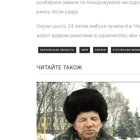
розбирали завали та ліквідовували наслід
ринку після удару.
Окрім цього, 24 липня вибухи лунали й в Ч
ворог вдарив ракетами зі шрапнеллю, аби 
ХАРКІВСЬКА ОБЛАСТЬ
КИЇВ
ХАРКІВ
РОСІЙСЬКА МОВА
ЧИТАЙТЕ ТАКОЖ