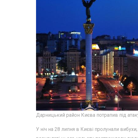
Дарницький район Києва потрапив під атак
У ніч на 28 липня в Києві пролунали вибухи