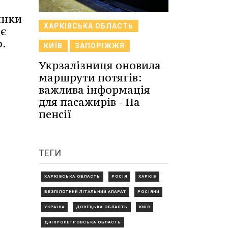
янки
ХАРКІВСЬКА ОБЛАСТЬ
ає
о.
КИЇВ
ЗАПОРІЖЖЯ
Укрзалізниця оновила
маршрути потягів:
важлива інформація
для пасажирів - На
пенсії
ТЕГИ
ХАРКІВСЬКА ОБЛАСТЬ
РОСІЯ
ХАРКІВ
БЕЗПІЛОТНИЙ ЛІТАЛЬНИЙ АПАРАТ
РОСІЯНИ
УКРАЇНА
ДОНЕЦЬКА ОБЛАСТЬ
КИЇВ
ДНІПРОПЕТРОВСЬКА ОБЛАСТЬ