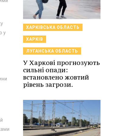
ними
ку
ХАРКІВСЬКА ОБЛАСТЬ
о у
ХАРКІВ
ЛУГАНСЬКА ОБЛАСТЬ
У Харкові прогнозують
сильні опади:
встановлено жовтий
ини
рівень загрози.
ий
ками