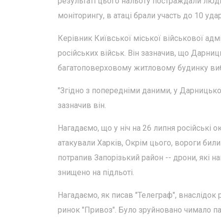
результаті цього нальоту постраждали люди
моніторингу, в атаці брали участь до 10 уда
Керівник Київської міської військової адмі
російських військ. Він зазначив, що Дарниц
багатоповерховому житловому будинку виб
"Згідно з попередніми даними, у Дарницьком
зазначив він.
Нагадаємо, що у ніч на 26 липня російські 
атакували Харків, Окрім цього, вороги били 
потрапив Запорізький район -- дрони, які 
знищено на підльоті.
Нагадаємо, як писав "Телеграф", внаслідок
ринок "Привоз". Було зруйновано чимало па