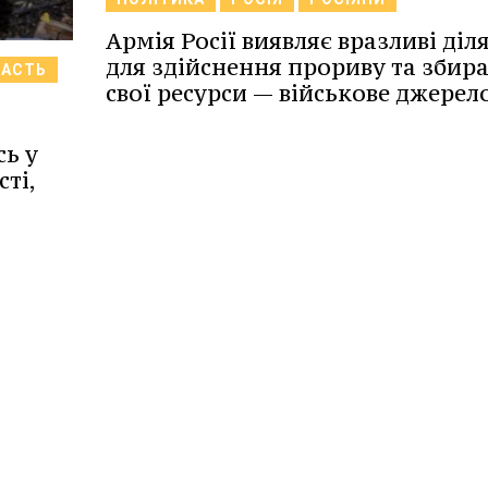
Армія Росії виявляє вразливі діл
для здійснення прориву та збир
ЛАСТЬ
свої ресурси — військове джерел
ь у
ті,