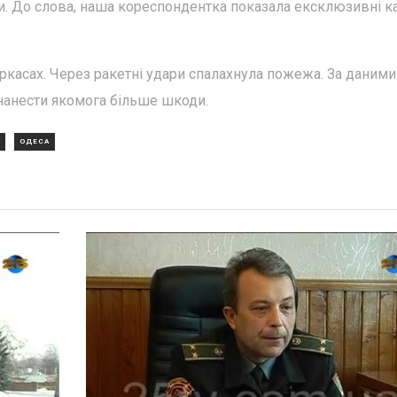
ки. До слова, наша кореспондентка показала ексклюзивні к
еркасах. Через ракетні удари спалахнула пожежа. За даними
нанести якомога більше шкоди.
ОДЕСА