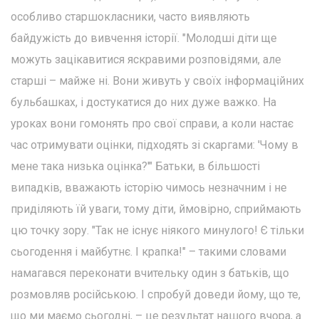
особливо старшокласники, часто виявляють
байдужість до вивчення історії. "Молодші діти ще
можуть зацікавитися яскравими розповідями, але
старші – майже ні. Вони живуть у своїх інформаційних
бульбашках, і достукатися до них дуже важко. На
уроках вони гомонять про свої справи, а коли настає
час отримувати оцінки, підходять зі скаргами: 'Чому в
мене така низька оцінка?'" Батьки, в більшості
випадків, вважають історію чимось незначним і не
приділяють їй уваги, тому діти, ймовірно, сприймають
цю точку зору. "Так не існує ніякого минулого! Є тільки
сьогодення і майбутнє. І крапка!" – такими словами
намагався переконати вчительку один з батьків, що
розмовляв російською. І спробуй доведи йому, що те,
що ми маємо сьогодні, – це результат нашого вчора, а