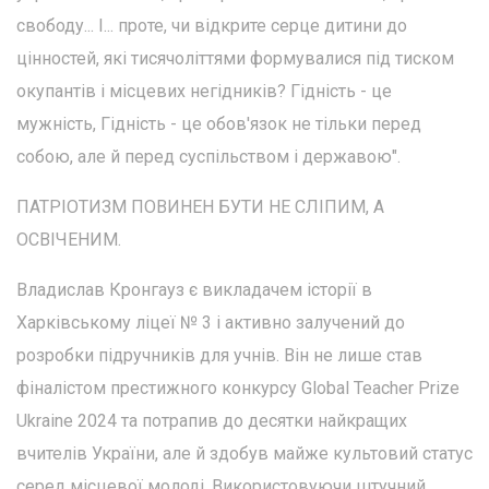
свободу... І... проте, чи відкрите серце дитини до
цінностей, які тисячоліттями формувалися під тиском
окупантів і місцевих негідників? Гідність - це
мужність, Гідність - це обов'язок не тільки перед
собою, але й перед суспільством і державою".
ПАТРІОТИЗМ ПОВИНЕН БУТИ НЕ СЛІПИМ, А
ОСВІЧЕНИМ.
Владислав Кронгауз є викладачем історії в
Харківському ліцеї № 3 і активно залучений до
розробки підручників для учнів. Він не лише став
фіналістом престижного конкурсу Global Teacher Prize
Ukraine 2024 та потрапив до десятки найкращих
вчителів України, але й здобув майже культовий статус
серед місцевої молоді. Використовуючи штучний