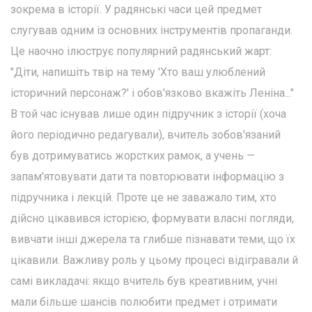
зокрема в історії. У радянські часи цей предмет
слугував одним із основних інструментів пропаганди.
Це наочно ілюструє популярний радянський жарт:
"Діти, напишіть твір на тему 'Хто ваш улюблений
історичний персонаж?' і обов'язково вкажіть Леніна..."
В той час існував лише один підручник з історії (хоча
його періодично редагували), вчитель зобов'язаний
був дотримуватись жорстких рамок, а учень —
запам'ятовувати дати та повторювати інформацію з
підручника і лекцій. Проте це не заважало тим, хто
дійсно цікавився історією, формувати власні погляди,
вивчати інші джерела та глибше пізнавати теми, що їх
цікавили. Важливу роль у цьому процесі відігравали й
самі викладачі: якщо вчитель був креативним, учні
мали більше шансів полюбити предмет і отримати