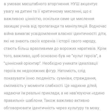
в умовах масштабного вторгнення. НУШ акцентує
увагу на дитині та її критичному мисленні, що є
важливою цінністю, оскільки саме це мислення
захищає учнів від пропаганди та маніпуляцій. Водночас
війна вимагає усвідомлення власної ідентичності: діти,
які не знають своїх коренів і історії свого народу,
стають більш вразливими до ворожих наративів. Крім
того, важливо, щоб основою був не "культ героїв", а
"ціннісний орієнтир". Необхідно уникати ідеалізації
героїв як недосяжних фігур. Натомість, слід
показувати їхню людяність: сумніви, страждання,
сміливість у моменти слабкості. Це надихне дітей,
надаючи їм реальні приклади, а не нав'язуючи «єдино
правильні» шаблони. Також важливо активно
обговорювати ідентичність через культуру та мову.