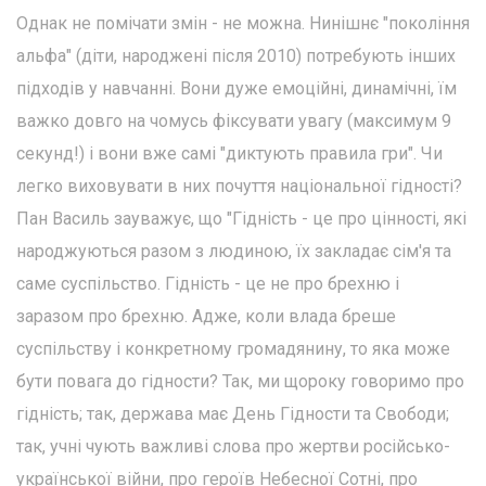
Однак не помічати змін - не можна. Нинішнє "покоління
альфа" (діти, народжені після 2010) потребують інших
підходів у навчанні. Вони дуже емоційні, динамічні, їм
важко довго на чомусь фіксувати увагу (максимум 9
секунд!) і вони вже самі "диктують правила гри". Чи
легко виховувати в них почуття національної гідності?
Пан Василь зауважує, що "Гідність - це про цінності, які
народжуються разом з людиною, їх закладає сім'я та
саме суспільство. Гідність - це не про брехню і
заразом про брехню. Адже, коли влада бреше
суспільству і конкретному громадянину, то яка може
бути повага до гідности? Так, ми щороку говоримо про
гідність; так, держава має День Гідности та Свободи;
так, учні чують важливі слова про жертви російсько-
української війни, про героїв Небесної Сотні, про