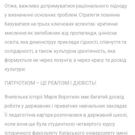
Отже, важливо дотримуватися раціонального підходу
у визначенні основних проблем. Стратегія повинна
базуватися на трьох ключових аспектах: критичне
мислення як запобіжник від пропаганди, ціннісна
освіта, яка демонструє приклади гідності, співчуття та
солідарності, а також культурна ідентичність, яка
формується не через лозунги, а через красу та досвід
культури.
ПАТРІОТИЗМ – ЦЕ РЕАЛІЗМ І ДІЄВІСТЬ!
Вчителька історії Марія Воротило має багатий досвід
роботи у державних і приватних навчальних закладах.
Її педагогічна кар'єра розпочалася в державній школі,
коли вона ще була студенткою четвертого курсу
історичного факультету Київського університету імені