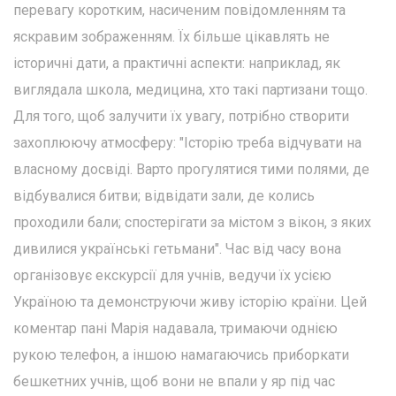
перевагу коротким, насиченим повідомленням та
яскравим зображенням. Їх більше цікавлять не
історичні дати, а практичні аспекти: наприклад, як
виглядала школа, медицина, хто такі партизани тощо.
Для того, щоб залучити їх увагу, потрібно створити
захоплюючу атмосферу: "Історію треба відчувати на
власному досвіді. Варто прогулятися тими полями, де
відбувалися битви; відвідати зали, де колись
проходили бали; спостерігати за містом з вікон, з яких
дивилися українські гетьмани". Час від часу вона
організовує екскурсії для учнів, ведучи їх усією
Україною та демонструючи живу історію країни. Цей
коментар пані Марія надавала, тримаючи однією
рукою телефон, а іншою намагаючись приборкати
бешкетних учнів, щоб вони не впали у яр під час