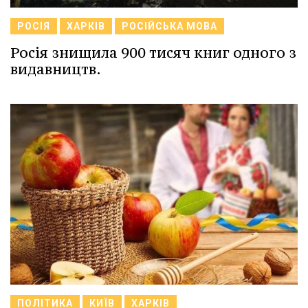
РОСІЯ
ХАРКІВ
РОСІЙСЬКА МОВА
Росія знищила 900 тисяч книг одного з
видавництв.
ПОЛІТИКА
КИЇВ
ХАРКІВ