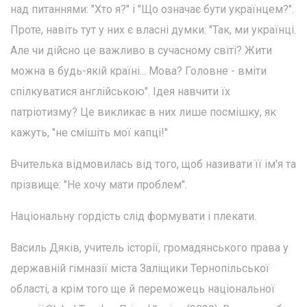
над питаннями: "Хто я?" і "Що означає бути українцем?".
Проте, навіть тут у них є власні думки: "Так, ми українці.
Але чи дійсно це важливо в сучасному світі? Жити
можна в будь-якій країні... Мова? Головне - вміти
спілкуватися англійською". Ідея навчити їх
патріотизму? Це викликає в них лише посмішку, як
кажуть, "не смішіть мої капці!"
Вчителька відмовилась від того, щоб називати її ім'я та
прізвище: "Не хочу мати проблем".
Національну гордість слід формувати і плекати.
Василь Дяків, учитель історії, громадянського права у
державній гімназії міста Заліщики Тернопільської
області, а крім того ще й переможець національної