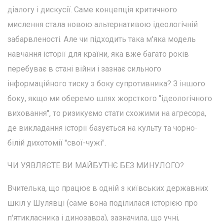
діалогу і дискусії. Саме концепція критичного
мислення стала новою альтернативою ідеологічній
забарвленості. Але чи підходить така м'яка модель
навчання історії для країни, яка вже багато років
перебуває в стані війни і зазнає сильного
інформаційного тиску з боку супротивника? З іншого
боку, якщо ми оберемо шлях жорсткого "ідеологічного
виховання", то ризикуємо стати схожими на агресора,
де викладання історії базується на культу та чорно-
білій дихотомії "свої-чужі".
ЧИ УЯВЛЯЄТЕ ВИ МАЙБУТНЄ БЕЗ МИНУЛОГО?
Вчителька, що працює в одній з київських державних
шкіл у Шулявці (саме вона поділилася історією про
п'ятикласника і динозавра), зазначила, що учні,