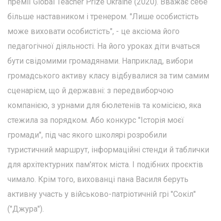
премії Global Teacher Prize Ukraine (2020). Вважає себе
більше наставником і тренером. "Лише особистість
може виховати особистість", - це аксіома його
педагогічної діяльності. На його уроках діти вчаться
бути свідомими громадянами. Наприклад, вибори
громадського активу класу відбувалися за тим самим
сценарієм, що й державні: з передвиборчою
компанією, з урнами для бюлетенів та комісією, яка
стежила за порядком. Або конкурс "Історія моєї
громади", під час якого школярі розробили
туристичний маршрут, інформаційні стенди й таблички
для архітектурних пам'яток міста. І подібних проєктів
чимало. Крім того, вихованці пана Василя беруть
активну участь у військово-патріотичній грі "Сокіл"
("Джура").