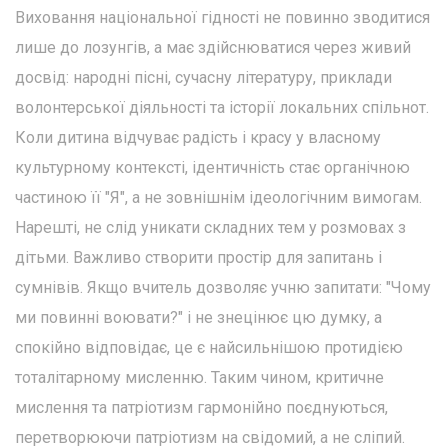
Виховання національної гідності не повинно зводитися
лише до лозунгів, а має здійснюватися через живий
досвід: народні пісні, сучасну літературу, приклади
волонтерської діяльності та історії локальних спільнот.
Коли дитина відчуває радість і красу у власному
культурному контексті, ідентичність стає органічною
частиною її "Я", а не зовнішнім ідеологічним вимогам.
Нарешті, не слід уникати складних тем у розмовах з
дітьми. Важливо створити простір для запитань і
сумнівів. Якщо вчитель дозволяє учню запитати: "Чому
ми повинні воювати?" і не знецінює цю думку, а
спокійно відповідає, це є найсильнішою протидією
тоталітарному мисленню. Таким чином, критичне
мислення та патріотизм гармонійно поєднуються,
перетворюючи патріотизм на свідомий, а не сліпий.