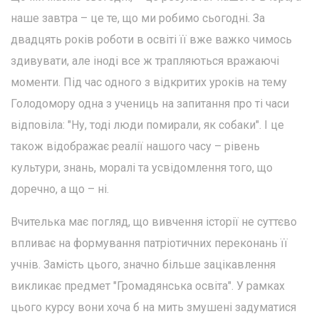
наше завтра – це те, що ми робимо сьогодні. За
двадцять років роботи в освіті її вже важко чимось
здивувати, але іноді все ж трапляються вражаючі
моменти. Під час одного з відкритих уроків на тему
Голодомору одна з учениць на запитання про ті часи
відповіла: "Ну, тоді люди помирали, як собаки". І це
також відображає реалії нашого часу – рівень
культури, знань, моралі та усвідомлення того, що
доречно, а що – ні.
Вчителька має погляд, що вивчення історії не суттєво
впливає на формування патріотичних переконань її
учнів. Замість цього, значно більше зацікавлення
викликає предмет "Громадянська освіта". У рамках
цього курсу вони хоча б на мить змушені задуматися