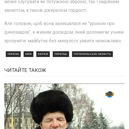
може слугувати як потужною зброєю, так і надійним
захистом, а також джерелом гордості.
Але головне, щоб вона залишалася не "уроком про
динозаврів", а живим досвідом, який допомагає учням
зрозуміти: майбутнє без минулого уявити неможливо.
УКРАЇНА
КИЇВ
ХАРКІВ
УКРАЇНЦІ
ТЕРНОПІЛЬСЬКА ОБЛАСТЬ
ЧИТАЙТЕ ТАКОЖ