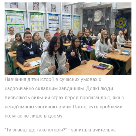
Навчання дітей історії в сучасних умовах є
надзвичайно складним завданням. Деякі люди
виявляють сильний страх перед пропагандою, яка є
невід'ємною частиною війни. Проте, суть проблеми
полягає не лише в цьому.
"Ти знаєш, що таке історія?" - запитала вчителька