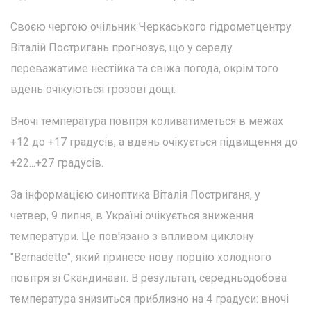
Своєю чергою очільник Черкаського гідрометцентру
Віталій Постригань прогнозує, що у середу
переважатиме нестійка та свіжа погода, окрім того
вдень очікуються грозові дощі.
Вночі температура повітря коливатиметься в межах
+12 до +17 градусів, а вдень очікується підвищення до
+22...+27 градусів.
За інформацією синоптика Віталія Постриганя, у
четвер, 9 липня, в Україні очікується зниження
температури. Це пов'язано з впливом циклону
"Bernadette", який принесе нову порцію холодного
повітря зі Скандинавії. В результаті, середньодобова
температура знизиться приблизно на 4 градуси: вночі