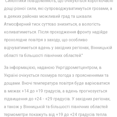
"Синоптики повідомляють, що очікуються короткочасні
дощі різної сили, які супроводжуватимуться грозами, а
в деяких районах можливий град та шквали.
Атмосферний тиск суттєво знизиться, а вологість
коливатиметься. Після проходження фронту надійде
прохолодне повітря з заходу, що особливо
відчуватиметься вдень у західних регіонах, Вінницькій
області та більшості північних областей."
За інформацією, наданою Укргідрометцентром, в
Україні очікується похмура погода з проясненнями та
дощами. Вночі температура повітря буде варіюватися
в межах +14 до +19 градусів, а вдень прогнозується
підвищення до +24 - +29 градусів. У західних регіонах,
а також у Вінницькій та більшості північних областей
термометри покажуть від +19 до +24 градусів тепла.