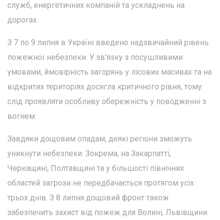
служб, енергетичних компаній та ускладнень на
дорогах.
З 7 по 9 липня в Україні введено надзвичайний рівень
пожежної небезпеки. У зв'язку з посушливими
умовами, ймовірність загорянь у лісових масивах та на
відкритих територіях досягла критичного рівня, тому
слід проявляти особливу обережність у поводженні з
вогнем.
Завдяки дощовим опадам, деякі регіони зможуть
уникнути небезпеки. Зокрема, на Закарпатті,
Черкащині, Полтавщині та у більшості північних
областей загрози не передбачається протягом усіх
трьох днів. З 8 липня дощовий фронт також
забезпечить захист від пожеж для Волині, Львівщини