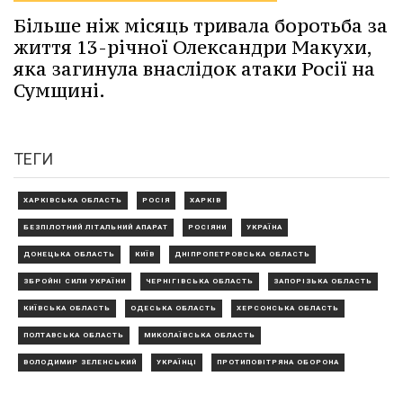
Більше ніж місяць тривала боротьба за
життя 13-річної Олександри Макухи,
яка загинула внаслідок атаки Росії на
Сумщині.
ТЕГИ
ХАРКІВСЬКА ОБЛАСТЬ
РОСІЯ
ХАРКІВ
БЕЗПІЛОТНИЙ ЛІТАЛЬНИЙ АПАРАТ
РОСІЯНИ
УКРАЇНА
ДОНЕЦЬКА ОБЛАСТЬ
КИЇВ
ДНІПРОПЕТРОВСЬКА ОБЛАСТЬ
ЗБРОЙНІ СИЛИ УКРАЇНИ
ЧЕРНІГІВСЬКА ОБЛАСТЬ
ЗАПОРІЗЬКА ОБЛАСТЬ
КИЇВСЬКА ОБЛАСТЬ
ОДЕСЬКА ОБЛАСТЬ
ХЕРСОНСЬКА ОБЛАСТЬ
ПОЛТАВСЬКА ОБЛАСТЬ
МИКОЛАЇВСЬКА ОБЛАСТЬ
ВОЛОДИМИР ЗЕЛЕНСЬКИЙ
УКРАЇНЦІ
ПРОТИПОВІТРЯНА ОБОРОНА