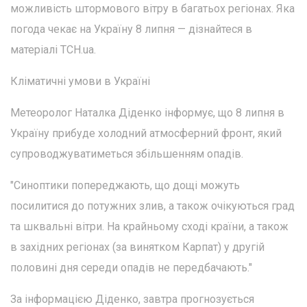
можливість штормового вітру в багатьох регіонах. Яка
погода чекає на Україну 8 липня — дізнайтеся в
матеріалі ТСН.ua.
Кліматичні умови в Україні
Метеоролог Наталка Діденко інформує, що 8 липня в
Україну прибуде холодний атмосферний фронт, який
супроводжуватиметься збільшенням опадів.
"Синоптики попереджають, що дощі можуть
посилитися до потужних злив, а також очікуються град
та шквальні вітри. На крайньому сході країни, а також
в західних регіонах (за винятком Карпат) у другій
половині дня середи опадів не передбачають."
За інформацією Діденко, завтра прогнозується