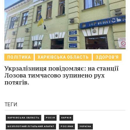
ПОЛІТИКА
ХАРКІВСЬКА ОБЛАСТЬ
ЗДОРОВ'Я
Укрзалізниця повідомляє: на станції
Лозова тимчасово зупинено рух
потягів.
ТЕГИ
ХАРКІВСЬКА ОБЛАСТЬ
РОСІЯ
ХАРКІВ
БЕЗПІЛОТНИЙ ЛІТАЛЬНИЙ АПАРАТ
РОСІЯНИ
УКРАЇНА