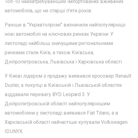
Топ-10 найзатребуваніших імпортованих вживаних
автомобілів, що не старші п'яти років:
Раніше в "Укравтопромі" визначили найпопулярніші
нові автомобілі на ключових ринках України. У
листопаді найбільш значущими регіональними
ринками стали Київ, а також Київська,
Дніпропетровська, Львівська і Харківська області.
У Києві лідером з продажу виявився кросовер Renault
Duster, а покупці в Київській і Львівській областях
віддавали перевагу BYD Leopard 3. У
Дніпропетровській області найпопулярнішим
автомобілем у листопаді виявився Fiat Titano, а в
Харківській області найчастіше купували Volkswagen
ID.UNYX.