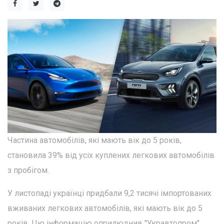
Частина автомобілів, які мають вік до 5 років,
становила 39% від усіх куплених легкових автомобілів
з пробігом.
У листопаді українці придбали 9,2 тисячі імпортованих
вживаних легкових автомобілів, які мають вік до 5
років. Цю інформацію оприлюднив "Укравтопром".