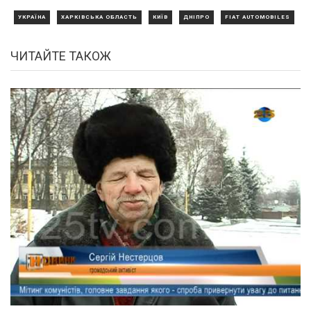
УКРАЇНА
ХАРКІВСЬКА ОБЛАСТЬ
КИЇВ
ДНІПРО
FIAT AUTOMOBILES
ЧИТАЙТЕ ТАКОЖ