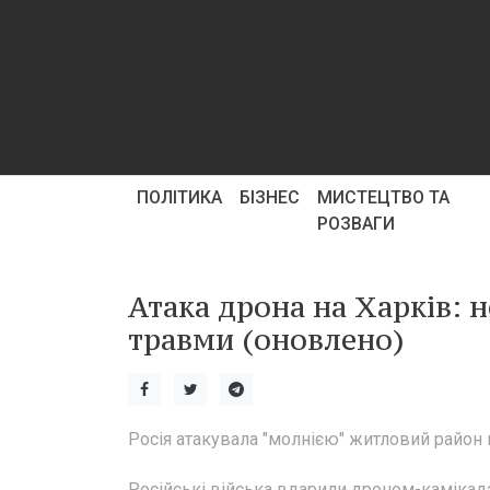
ПОЛІТИКА
БІЗНЕС
МИСТЕЦТВО ТА
РОЗВАГИ
Атака дрона на Харків: 
травми (оновлено)
Росія атакувала "молнією" житловий район 
Російські війська вдарили дроном-каміка