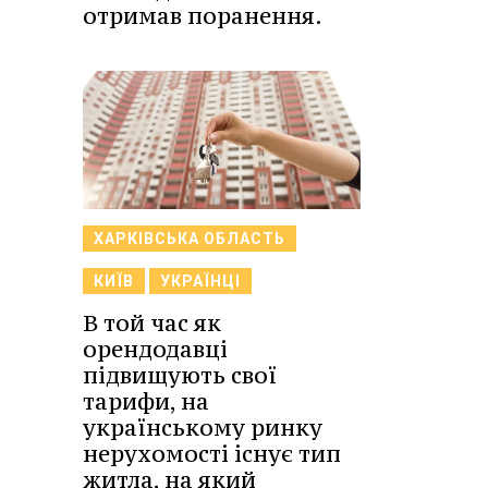
отримав поранення.
ХАРКІВСЬКА ОБЛАСТЬ
КИЇВ
УКРАЇНЦІ
В той час як
орендодавці
підвищують свої
тарифи, на
українському ринку
нерухомості існує тип
житла, на який