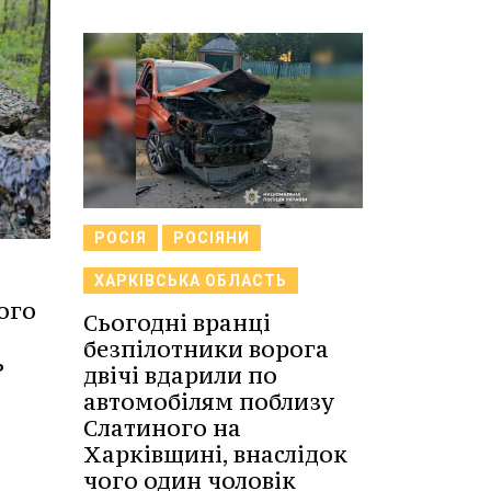
РОСІЯ
РОСІЯНИ
ХАРКІВСЬКА ОБЛАСТЬ
ого
Сьогодні вранці
безпілотники ворога
ь
двічі вдарили по
автомобілям поблизу
Слатиного на
Харківщині, внаслідок
чого один чоловік