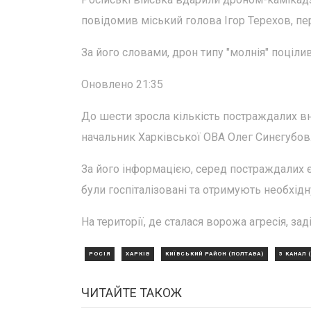
повідомив міський голова Ігор Терехов, пе
За його словами, дрон типу "молнія" поціли
Оновлено 21:35
До шести зросла кількість постраждалих в
начальник Харківської ОВА Олег Синєгубов
За його інформацією, серед постраждалих є 3
були госпіталізовані та отримують необхід
На території, де сталася ворожа агресія, за
РОСІЯ
ХАРКІВ
КИЇВСЬКИЙ РАЙОН (ПОЛТАВА)
5 КАНАЛ 
ЧИТАЙТЕ ТАКОЖ