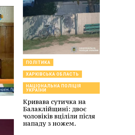
ПОЛІТИКА
ХАРКІВСЬКА ОБЛАСТЬ
НАЦІОНАЛЬНА ПОЛІЦІЯ
УКРАЇНИ
Кривава сутичка на
Балаклійщині: двоє
чоловіків вціліли після
нападу з ножем.