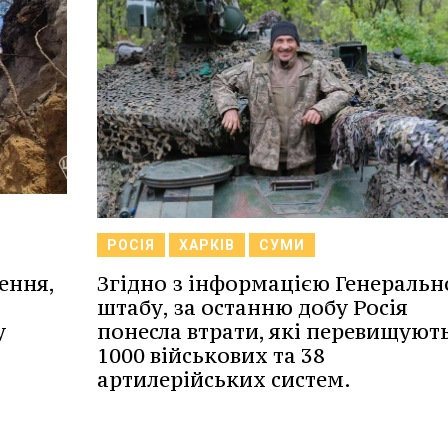
РОСІЯ
ХАРКІВ
СУМИ
Згідно з інформацією Генеральн
ення,
штабу, за останню добу Росія
понесла втрати, які перевищуют
у
1000 військових та 38
артилерійських систем.