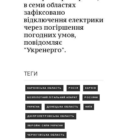
в семи областях
зафіксовано
відключення електрики
через погіршення
погодних умов,
повідомляє
"Укренерго".
ТЕГИ
ХАРКІВСЬКА ОБЛАСТЬ
РОСІЯ
ХАРКІВ
БЕЗПІЛОТНИЙ ЛІТАЛЬНИЙ АПАРАТ
РОСІЯНИ
УКРАЇНА
ДОНЕЦЬКА ОБЛАСТЬ
КИЇВ
ДНІПРОПЕТРОВСЬКА ОБЛАСТЬ
ЗБРОЙНІ СИЛИ УКРАЇНИ
ЧЕРНІГІВСЬКА ОБЛАСТЬ