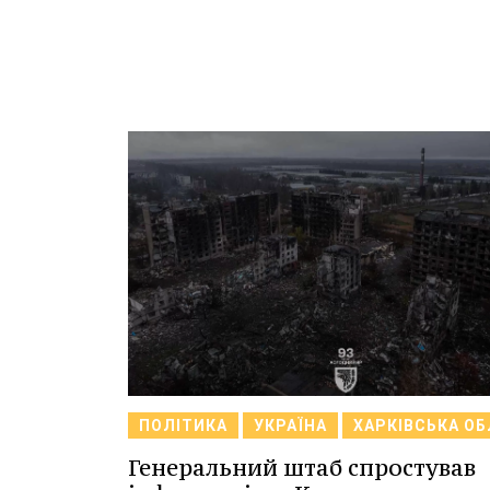
ПОЛІТИКА
УКРАЇНА
ХАРКІВСЬКА О
Генеральний штаб спростував