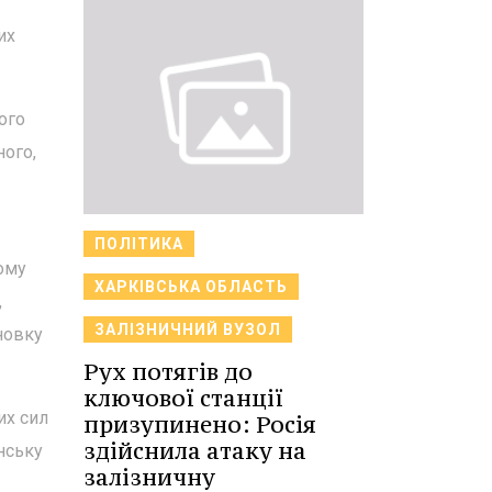
их
ого
ного,
ПОЛІТИКА
ьому
ХАРКІВСЬКА ОБЛАСТЬ
,
ЗАЛІЗНИЧНИЙ ВУЗОЛ
новку
Рух потягів до
ключової станції
их сил
призупинено: Росія
здійснила атаку на
нську
залізничну