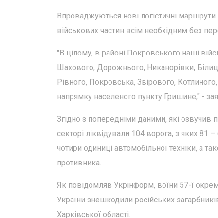
Впроваджуються нові логістичні маршрути 
військових частин всім необхідним без пер
"В цілому, в районі Покровського наші війс
Шахового, Дорожнього, Никанорівки, Білиц
Рівного, Покровська, Звірового, Котлиного,
напрямку населеного пункту Гришине," - за
Згідно з попередніми даними, які озвучив 
секторі ліквідували 104 ворога, з яких 81 
чотири одиниці автомобільної техніки, а т
противника.
Як повідомляв Укрінформ, воїни 57-ї окрем
України знешкодили російських загарбників
Харківської області.