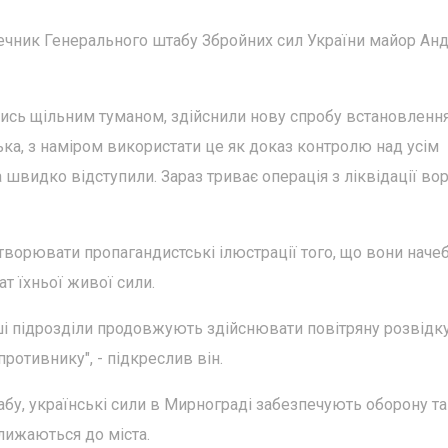
ечник Генерального штабу Збройних сил України майор Анд
шись щільним туманом, здійснили нову спробу встановленн
ка, з наміром використати це як доказ контролю над усім
ка швидко відступили. Зараз триває операція з ліквідації в
творювати пропагандистські ілюстрації того, що вони наче
т їхньої живої сили.
ші підрозділи продовжують здійснювати повітряну розвідку
ротивнику", - підкреслив він.
бу, українські сили в Мирнограді забезпечують оборону та
ближаються до міста.