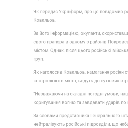
Як передає Укрінформ, про це повідомив р
Ковальов.
За його інформацією, окупанти, скористав
свого прапора в одному з районів Покровсь
містом. Однак, після цього російські війсь
груп.
Як наголосив Ковальов, намагання росіян с
контролюють місто, ведуть до суттєвих втра
"Незважаючи на складні погодні умови, на
коригування вогню та завдавати ударів по п
За словами представника Генерального шта
нейтралізують російські підрозділи, що на