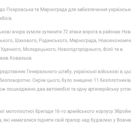
до Покровська та Мирнограда для забезпечення українськ
ебоїв.
ькові вчора зуміли зупинити 72 атаки ворога в районах Нов
ького, Шахового, Родинського, Мирнограда, Новоекономіч
 Удачного, Молодецького, Новопідгороднього, Філії та в
явив Ковальов.
представник Генерального штабу, українські військові в ц
– безповоротно. Окрім цього, було знищено 11 безпілотників
акож пошкоджено два автомобілі та одну артилерійську уста
ої мотопіхотної бригади 16-го армійського корпусу Збройн
, які намагалися підняти свій прапор над будівлею у Вовча