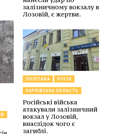
залізничному вокзалу в
Лозовій, є жертви.
ПОЛІТИКА
РОСІЯ
ХАРКІВСЬКА ОБЛАСТЬ
Російські війська
атакували залізничний
НИ
вокзал у Лозовій,
внаслідок чого є
загиблі.
сів