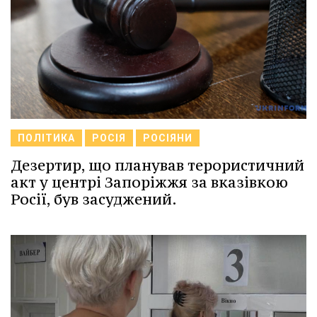
ПОЛІТИКА
РОСІЯ
РОСІЯНИ
Дезертир, що планував терористичний
акт у центрі Запоріжжя за вказівкою
Росії, був засуджений.