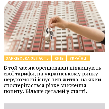
ХАРКІВСЬКА ОБЛАСТЬ
КИЇВ
УКРАЇНЦІ
В той час як орендодавці підвищують
свої тарифи, на українському ринку
нерухомості існує тип житла, на який
спостерігається різке зниження
попиту. Більше деталей у статті.