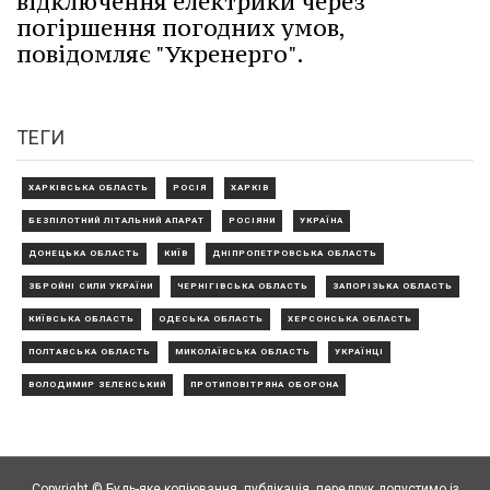
відключення електрики через
погіршення погодних умов,
повідомляє "Укренерго".
ТЕГИ
ХАРКІВСЬКА ОБЛАСТЬ
РОСІЯ
ХАРКІВ
БЕЗПІЛОТНИЙ ЛІТАЛЬНИЙ АПАРАТ
РОСІЯНИ
УКРАЇНА
ДОНЕЦЬКА ОБЛАСТЬ
КИЇВ
ДНІПРОПЕТРОВСЬКА ОБЛАСТЬ
ЗБРОЙНІ СИЛИ УКРАЇНИ
ЧЕРНІГІВСЬКА ОБЛАСТЬ
ЗАПОРІЗЬКА ОБЛАСТЬ
КИЇВСЬКА ОБЛАСТЬ
ОДЕСЬКА ОБЛАСТЬ
ХЕРСОНСЬКА ОБЛАСТЬ
ПОЛТАВСЬКА ОБЛАСТЬ
МИКОЛАЇВСЬКА ОБЛАСТЬ
УКРАЇНЦІ
ВОЛОДИМИР ЗЕЛЕНСЬКИЙ
ПРОТИПОВІТРЯНА ОБОРОНА
Copyright © Будь-яке копiювання, публiкацiя, передрук допустимо із