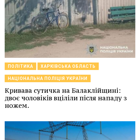
ПОЛІТИКА
ХАРКІВСЬКА ОБЛАСТЬ
НАЦІОНАЛЬНА ПОЛІЦІЯ УКРАЇНИ
Кривава сутичка на Балаклійщині:
двоє чоловіків вціліли після нападу з
ножем.