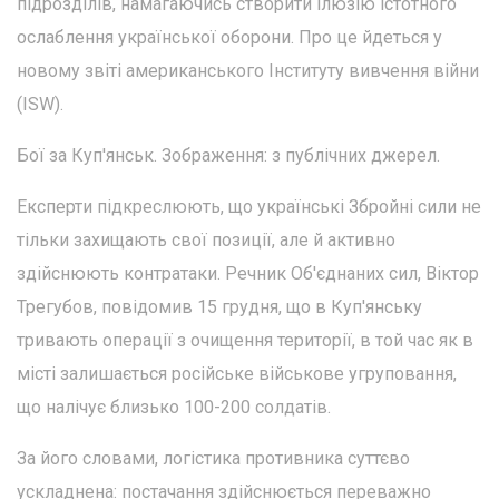
підрозділів, намагаючись створити ілюзію істотного
ослаблення української оборони. Про це йдеться у
новому звіті американського Інституту вивчення війни
(ISW).
Бої за Куп'янськ. Зображення: з публічних джерел.
Експерти підкреслюють, що українські Збройні сили не
тільки захищають свої позиції, але й активно
здійснюють контратаки. Речник Об'єднаних сил, Віктор
Трегубов, повідомив 15 грудня, що в Куп'янську
тривають операції з очищення території, в той час як в
місті залишається російське військове угруповання,
що налічує близько 100-200 солдатів.
За його словами, логістика противника суттєво
ускладнена: постачання здійснюється переважно