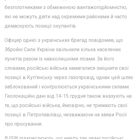
безпілотниками з обмеженою вантажопідйомністю,
які не можуть діяти над окремими районами й часто
демаскують позиції окупантів.
Офіцер однієї з українських бригад повідомив, що
Збройні Сили України звільнили кілька населених
пунктів разом із навколишніми лісами. За його
словами, російські війська намагалися зміцнити свої
позиції в Куп'янську через газопровід, однак цей шлях
заблокований і контролюється українськими силами.
Геолокаційні дані від 14-15 грудня також вказують на
те, що російські війська, ймовірно, не тримають свої
позиції в Петропавлівці, незважаючи на заяви Росії
про просування.
В ISW підкреслюють, що навіть так звані російські