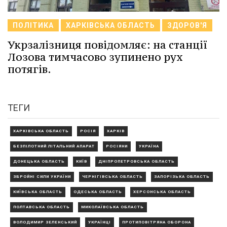
ПОЛІТИКА
ХАРКІВСЬКА ОБЛАСТЬ
ЗДОРОВ'Я
Укрзалізниця повідомляє: на станції
Лозова тимчасово зупинено рух
потягів.
ТЕГИ
ХАРКІВСЬКА ОБЛАСТЬ
РОСІЯ
ХАРКІВ
БЕЗПІЛОТНИЙ ЛІТАЛЬНИЙ АПАРАТ
РОСІЯНИ
УКРАЇНА
ДОНЕЦЬКА ОБЛАСТЬ
КИЇВ
ДНІПРОПЕТРОВСЬКА ОБЛАСТЬ
ЗБРОЙНІ СИЛИ УКРАЇНИ
ЧЕРНІГІВСЬКА ОБЛАСТЬ
ЗАПОРІЗЬКА ОБЛАСТЬ
КИЇВСЬКА ОБЛАСТЬ
ОДЕСЬКА ОБЛАСТЬ
ХЕРСОНСЬКА ОБЛАСТЬ
ПОЛТАВСЬКА ОБЛАСТЬ
МИКОЛАЇВСЬКА ОБЛАСТЬ
ВОЛОДИМИР ЗЕЛЕНСЬКИЙ
УКРАЇНЦІ
ПРОТИПОВІТРЯНА ОБОРОНА