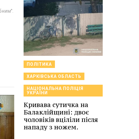
бним".
ПОЛІТИКА
ХАРКІВСЬКА ОБЛАСТЬ
НАЦІОНАЛЬНА ПОЛІЦІЯ
УКРАЇНИ
Кривава сутичка на
Балаклійщині: двоє
чоловіків вціліли після
нападу з ножем.