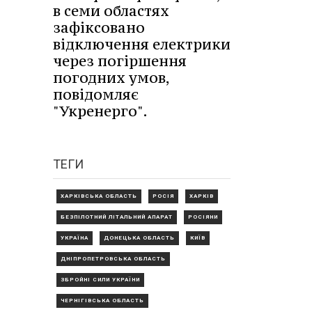
в семи областях
зафіксовано
відключення електрики
через погіршення
погодних умов,
повідомляє
"Укренерго".
ТЕГИ
ХАРКІВСЬКА ОБЛАСТЬ
РОСІЯ
ХАРКІВ
БЕЗПІЛОТНИЙ ЛІТАЛЬНИЙ АПАРАТ
РОСІЯНИ
УКРАЇНА
ДОНЕЦЬКА ОБЛАСТЬ
КИЇВ
ДНІПРОПЕТРОВСЬКА ОБЛАСТЬ
ЗБРОЙНІ СИЛИ УКРАЇНИ
ЧЕРНІГІВСЬКА ОБЛАСТЬ