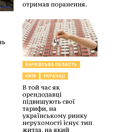
отримав поранення.
нь
ХАРКІВСЬКА ОБЛАСТЬ
КИЇВ
УКРАЇНЦІ
В той час як
орендодавці
підвищують свої
тарифи, на
українському ринку
нерухомості існує тип
житла, на який