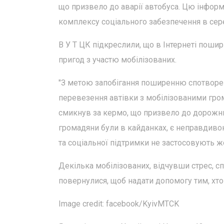
що призвело до аварії автобуса. Цю інфор
комплексу соціального забезпечення в сере
В У Т ЦК підкреслили, що в Інтернеті пош
пригод з участю мобілізованих.
"З метою запобігання поширенню спотворено
перевезення автівки з мобілізованими гром
смикнув за кермо, що призвело до дорожньо
громадяни були в кайданках, є неправдиво
та соціальної підтримки не застосовують жо
Декілька мобілізованих, відчувши стрес, сп
повернулися, щоб надати допомогу тим, хт
Image credit: facebook/KyivMTCK