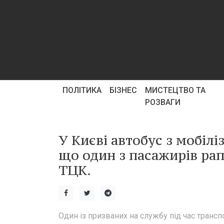
ПОЛІТИКА
БІЗНЕС
МИСТЕЦТВО ТА
РОЗВАГИ
У Києві автобус з мобілі
що один з пасажирів ра
ТЦК.
Один із призваних на службу під час трансп