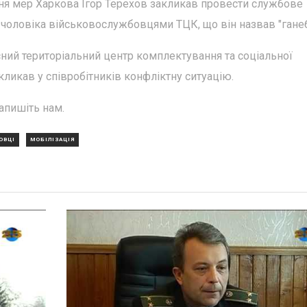
вня мер Харкова Ігор Терехов закликав провести службове
і чоловіка військовослужбовцями ТЦК, що він назвав "гане
ний територіальний центр комплектування та соціальної
кликав у співробітників конфліктну ситуацію.
апишіть нам.
ОВЦІ
МОБІЛІЗАЦІЯ