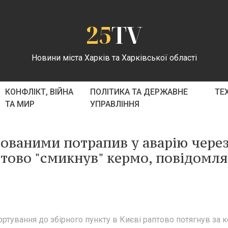
25
TV
Новини міста Харків та Харківської області
КОНФЛІКТ, ВІЙНА
ПОЛІТИКА ТА ДЕРЖАВНЕ
ТЕ
ТА МИР
УПРАВЛІННЯ
зованими потрапив у аварію через
птово "смикнув" кермо, повідомля
ортування до збірного пункту в Києві раптово потягнув за 