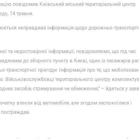
мацію повідомив Київський міський територіальний центр
ду, 14 травня.
ирюється неправдива інформація щодо дорожньо-транспорт
ї та недостовірної інформації, повідомляємо, що під час
адянами до зборного пункту в Києві, один із пасажирів ра
-транспортної пригоди. Інформація про те, що мобілізован
ю. Військовослужбовці територіального центру комплекту
дних засобів стримування чи обмеження," – йдеться у заяв
очатку втекли від автомобіля, але згодом заспокоїлися і
о постраждав.