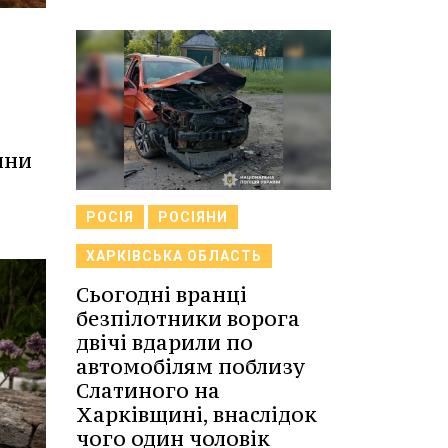
ини
РОСІЯ
РОСІЯНИ
ХАРКІВСЬКА ОБЛАСТЬ
Сьогодні вранці
безпілотники ворога
двічі вдарили по
автомобілям поблизу
Слатиного на
Харківщині, внаслідок
чого один чоловік