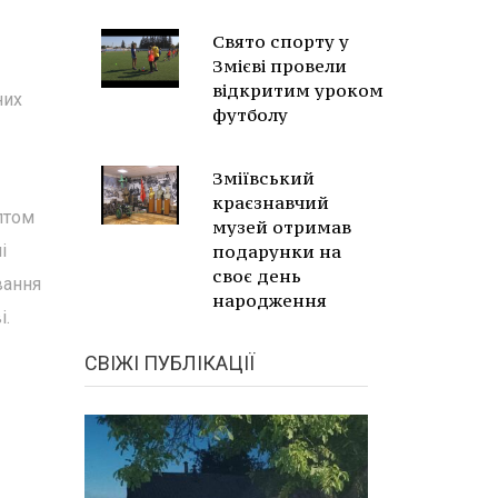
Свято спорту у
Змієві провели
відкритим уроком
них
футболу
Зміївський
краєзнавчий
птом
музей отримав
і
подарунки на
своє день
вання
народження
і.
СВІЖІ ПУБЛІКАЦІЇ