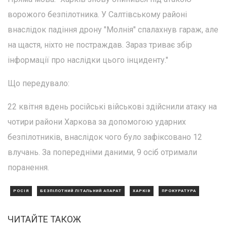
ворожого безпілотника. У Салтівському районі
внаслідок падіння дрону "Молнія" спалахнув гараж, але
на щастя, ніхто не постраждав. Зараз триває збір
інформації про наслідки цього інциденту."
Що передувало:
22 квітня вдень російські військові здійснили атаку на
чотири райони Харкова за допомогою ударних
безпілотників, внаслідок чого було зафіксовано 12
влучань. За попередніми даними, 9 осіб отримали
поранення.
РОСІЯ
БЕЗПІЛОТНИЙ ЛІТАЛЬНИЙ АПАРАТ
ХАРКІВ
ПРОКУРАТУРА
ЧИТАЙТЕ ТАКОЖ