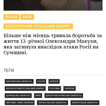
РОСІЯ
КИЇВ
БЕЗПІЛОТНИЙ ЛІТАЛЬНИЙ АПАРАТ
Більше ніж місяць тривала боротьба за
життя 13-річної Олександри Макухи,
яка загинула внаслідок атаки Росії на
Сумщині.
ТЕГИ
ХАРКІВСЬКА ОБЛАСТЬ
РОСІЯ
ХАРКІВ
БЕЗПІЛОТНИЙ ЛІТАЛЬНИЙ АПАРАТ
РОСІЯНИ
УКРАЇНА
ДОНЕЦЬКА ОБЛАСТЬ
КИЇВ
ДНІПРОПЕТРОВСЬКА ОБЛАСТЬ
ЗБРОЙНІ СИЛИ УКРАЇНИ
ЧЕРНІГІВСЬКА ОБЛАСТЬ
ЗАПОРІЗЬКА ОБЛАСТЬ