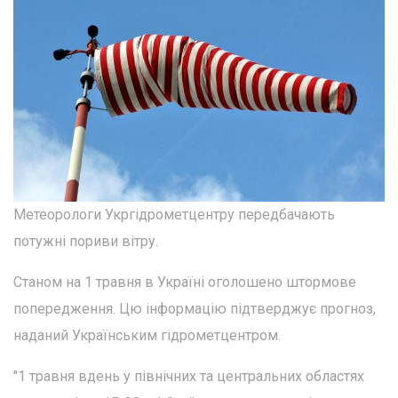
Метеорологи Укргідрометцентру передбачають
потужні пориви вітру.
Станом на 1 травня в Україні оголошено штормове
попередження. Цю інформацію підтверджує прогноз,
наданий Українським гідрометцентром.
"1 травня вдень у північних та центральних областях