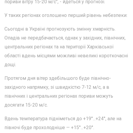
пориви вітру 15-20 м/с", - йдеться у прогнозі.
У таких регіонах оголошено перший рівень небезпеки:
Сьогодні в Україні прогнозують змінну хмарність.
Опадів не передбачається, однак у західних, північних,
центральних регіонах та на території Харківської
області вдень місцями можливі невеликі короткочасні
дощі.
Протягом дня вітер здебільшого буде північно-
західного напрямку, зі швидкістю 7-12 м/с, а в
північних і центральних регіонах пориви можуть
досягати 15-20 м/с.
Вдень температура підніметься до +19°...+24°, але на
півночі буде прохолодніше — +15°...+20°.