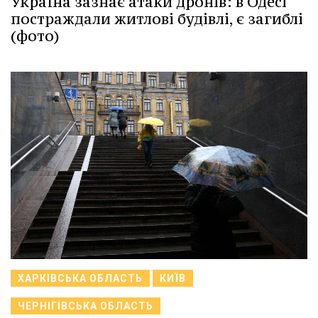
Україна зазнає атаки дронів: в Одесі
постраждали житлові будівлі, є загиблі
(фото)
ХАРКІВСЬКА ОБЛАСТЬ
КИЇВ
ЧЕРНІГІВСЬКА ОБЛАСТЬ