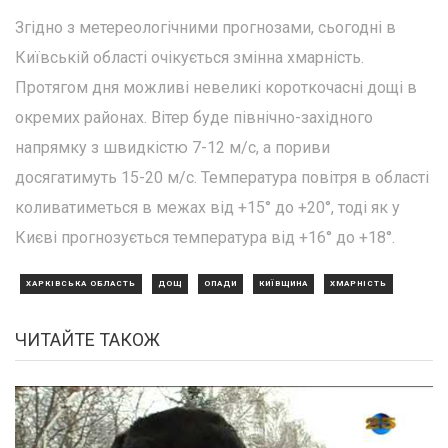
Згідно з метереологічними прогнозами, сьогодні в
Київській області очікується змінна хмарність.
Протягом дня можливі невеликі короткочасні дощі в
окремих районах. Вітер буде північно-західного
напрямку з швидкістю 7-12 м/с, а пориви
досягатимуть 15-20 м/с. Температура повітря в області
коливатиметься в межах від +15° до +20°, тоді як у
Києві прогнозується температура від +16° до +18°.
ХАРКІВСЬКА ОБЛАСТЬ
ДОЩ
ОПАДИ
КИЇВЩИНА
ХМАРНІСТЬ
ЧИТАЙТЕ ТАКОЖ