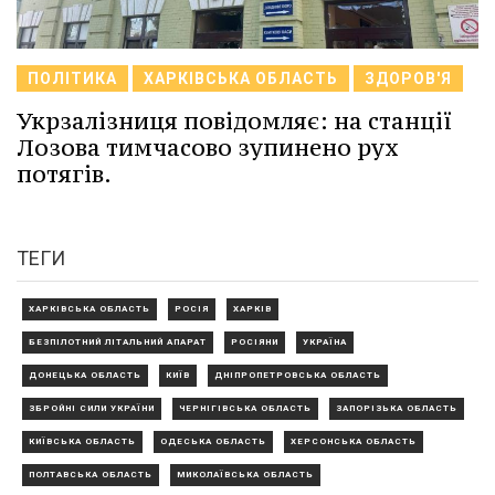
ПОЛІТИКА
ХАРКІВСЬКА ОБЛАСТЬ
ЗДОРОВ'Я
Укрзалізниця повідомляє: на станції
Лозова тимчасово зупинено рух
потягів.
ТЕГИ
ХАРКІВСЬКА ОБЛАСТЬ
РОСІЯ
ХАРКІВ
БЕЗПІЛОТНИЙ ЛІТАЛЬНИЙ АПАРАТ
РОСІЯНИ
УКРАЇНА
ДОНЕЦЬКА ОБЛАСТЬ
КИЇВ
ДНІПРОПЕТРОВСЬКА ОБЛАСТЬ
ЗБРОЙНІ СИЛИ УКРАЇНИ
ЧЕРНІГІВСЬКА ОБЛАСТЬ
ЗАПОРІЗЬКА ОБЛАСТЬ
КИЇВСЬКА ОБЛАСТЬ
ОДЕСЬКА ОБЛАСТЬ
ХЕРСОНСЬКА ОБЛАСТЬ
ПОЛТАВСЬКА ОБЛАСТЬ
МИКОЛАЇВСЬКА ОБЛАСТЬ