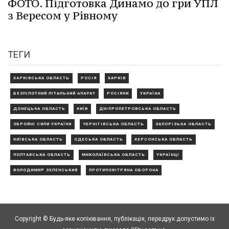
ФОТО. Підготовка Динамо до гри УПЛ
з Вересом у Рівному
ТЕГИ
ХАРКІВСЬКА ОБЛАСТЬ
РОСІЯ
ХАРКІВ
БЕЗПІЛОТНИЙ ЛІТАЛЬНИЙ АПАРАТ
РОСІЯНИ
УКРАЇНА
ДОНЕЦЬКА ОБЛАСТЬ
КИЇВ
ДНІПРОПЕТРОВСЬКА ОБЛАСТЬ
ЗБРОЙНІ СИЛИ УКРАЇНИ
ЧЕРНІГІВСЬКА ОБЛАСТЬ
ЗАПОРІЗЬКА ОБЛАСТЬ
КИЇВСЬКА ОБЛАСТЬ
ОДЕСЬКА ОБЛАСТЬ
ХЕРСОНСЬКА ОБЛАСТЬ
ПОЛТАВСЬКА ОБЛАСТЬ
МИКОЛАЇВСЬКА ОБЛАСТЬ
УКРАЇНЦІ
ВОЛОДИМИР ЗЕЛЕНСЬКИЙ
ПРОТИПОВІТРЯНА ОБОРОНА
Copyright © Будь-яке копiювання, публiкацiя, передрук допустимо із