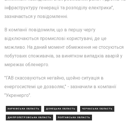
інфраструктуру генерації та розподілу електрики",
зазначається у повідомленні.
В компанії повідомили, що в першу чергу
відключаються промислові користувачі, де це
можливо. На даний момент обмеження не стосуються
побутових споживачів, за винятком випадків аварій у
мережах обленерго.
"ГАВ скасовуються негайно, щойно ситуація в
енергосистемі це дозволяє," - зазначили в компанії
"Укренерго".
ХАРКІВСЬКА ОБЛАСТЬ
ДОНЕЦЬКА ОБЛАСТЬ
ЧЕРКАСЬКА ОБЛАСТЬ
ДНІПРОПЕТРОВСЬКА ОБЛАСТЬ
ПОЛТАВСЬКА ОБЛАСТЬ