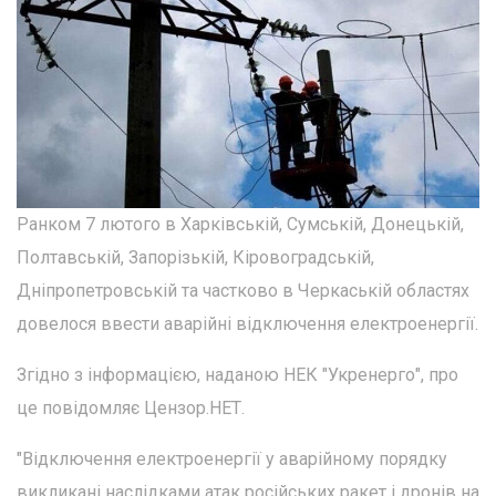
Ранком 7 лютого в Харківській, Сумській, Донецькій,
Полтавській, Запорізькій, Кіровоградській,
Дніпропетровській та частково в Черкаській областях
довелося ввести аварійні відключення електроенергії.
Згідно з інформацією, наданою НЕК "Укренерго", про
це повідомляє Цензор.НЕТ.
"Відключення електроенергії у аварійному порядку
викликані наслідками атак російських ракет і дронів на