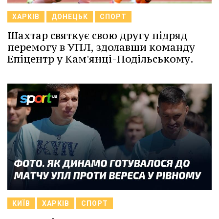
ХАРКІВ
ДОНЕЦЬК
СПОРТ
Шахтар святкує свою другу підряд
перемогу в УПЛ, здолавши команду
Епіцентр у Кам'янці-Подільському.
КИЇВ
ХАРКІВ
СПОРТ