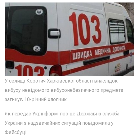
У селищі Коротич Харківської області внаслідок
вибуху невідомого вибухонебезпечного предмета
загинув 10-річний хлопчик.
Як передає Укрінформ, про це Державна служба
України з надзвичайних ситуацій повідомила у
Фейсбуці.