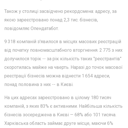
Також у столиці засвідчено рекордсмена: адресу, за
якою зареєстровано понад 2,3 тис. бізнесів,
повідомляє Опендатабот.
9 318 компаній з'явилося в місцях масових реєстрацій
від початку повномасштабного вторгнення. 2 775 з них
долучилося торік -- за рік кількість таких "реєстрантів"
скоротилась майже на чверть. Наразі до точок масової
реєстрації бізнесів можна віднести 1 654 адреси,
понад половина з них -- в Києві.
На цих адресах зареєстровано в цілому 180 тисяч
компаній, з яких 83% є активними. Найбільша кількість
бізнесів зосереджена в Києві — 68% або 101 тисяча.
Харківська область займає друге місце, маючи 6%