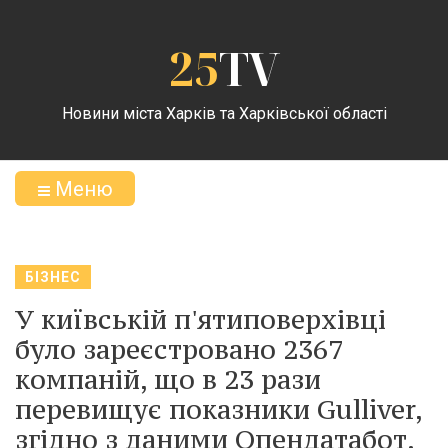
25
TV
Новини міста Харків та Харківської області
Меню
БІЗНЕС
У київській п'ятиповерхівці
було зареєстровано 2367
компаній, що в 23 рази
перевищує показники Gulliver,
згідно з даними Опендатабот.