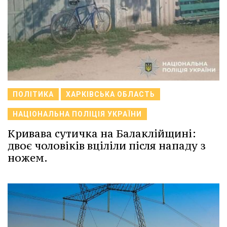
ПОЛІТИКА
ХАРКІВСЬКА ОБЛАСТЬ
НАЦІОНАЛЬНА ПОЛІЦІЯ УКРАЇНИ
Кривава сутичка на Балаклійщині:
двоє чоловіків вціліли після нападу з
ножем.