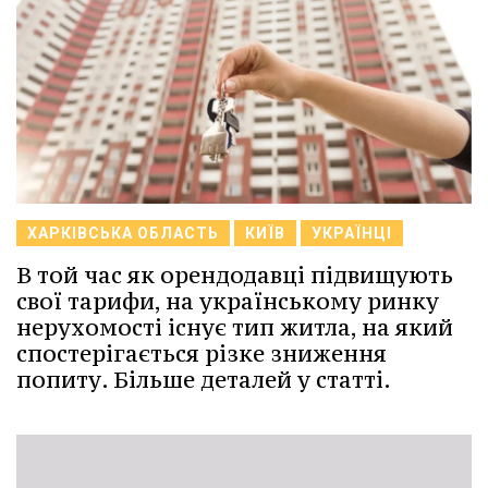
ХАРКІВСЬКА ОБЛАСТЬ
КИЇВ
УКРАЇНЦІ
В той час як орендодавці підвищують
свої тарифи, на українському ринку
нерухомості існує тип житла, на який
спостерігається різке зниження
попиту. Більше деталей у статті.