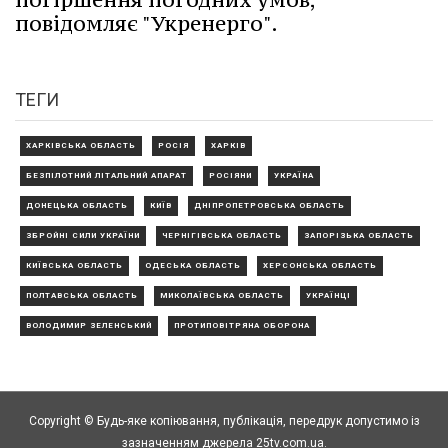
повідомляє "Укренерго".
ТЕГИ
ХАРКІВСЬКА ОБЛАСТЬ
РОСІЯ
ХАРКІВ
БЕЗПІЛОТНИЙ ЛІТАЛЬНИЙ АПАРАТ
РОСІЯНИ
УКРАЇНА
ДОНЕЦЬКА ОБЛАСТЬ
КИЇВ
ДНІПРОПЕТРОВСЬКА ОБЛАСТЬ
ЗБРОЙНІ СИЛИ УКРАЇНИ
ЧЕРНІГІВСЬКА ОБЛАСТЬ
ЗАПОРІЗЬКА ОБЛАСТЬ
КИЇВСЬКА ОБЛАСТЬ
ОДЕСЬКА ОБЛАСТЬ
ХЕРСОНСЬКА ОБЛАСТЬ
ПОЛТАВСЬКА ОБЛАСТЬ
МИКОЛАЇВСЬКА ОБЛАСТЬ
УКРАЇНЦІ
ВОЛОДИМИР ЗЕЛЕНСЬКИЙ
ПРОТИПОВІТРЯНА ОБОРОНА
Copyright © Будь-яке копiювання, публiкацiя, передрук допустимо із
зазначенням джерела 25tv.com.ua.