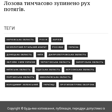
Лозова тимчасово зупинено рух
потягів.
ТЕГИ
ХАРКІВСЬКА ОБЛАСТЬ
РОСІЯ
ХАРКІВ
БЕЗПІЛОТНИЙ ЛІТАЛЬНИЙ АПАРАТ
РОСІЯНИ
УКРАЇНА
ДОНЕЦЬКА ОБЛАСТЬ
КИЇВ
ДНІПРОПЕТРОВСЬКА ОБЛАСТЬ
ЗБРОЙНІ СИЛИ УКРАЇНИ
ЧЕРНІГІВСЬКА ОБЛАСТЬ
ЗАПОРІЗЬКА ОБЛАСТЬ
КИЇВСЬКА ОБЛАСТЬ
ОДЕСЬКА ОБЛАСТЬ
ХЕРСОНСЬКА ОБЛАСТЬ
ПОЛТАВСЬКА ОБЛАСТЬ
МИКОЛАЇВСЬКА ОБЛАСТЬ
ВОЛОДИМИР ЗЕЛЕНСЬКИЙ
УКРАЇНЦІ
ПРОТИПОВІТРЯНА ОБОРОНА
Copyright © Будь-яке копiювання, публiкацiя, передрук допустимо із