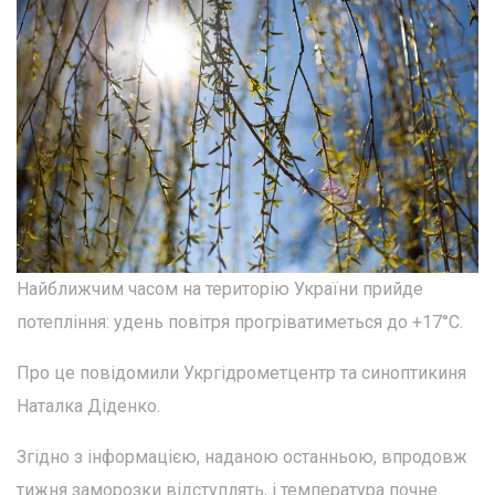
Найближчим часом на територію України прийде
потепління: удень повітря прогріватиметься до +17°С.
Про це повідомили Укргідрометцентр та синоптикиня
Наталка Діденко.
Згідно з інформацією, наданою останньою, впродовж
тижня заморозки відступлять, і температура почне