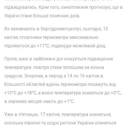
підвищуватись. Крім того, синоптикиня прогнозує, що в
Україні стане більше сонячних днів.
Як зазначають в Укргідрометцентрі, сьогодні, 13
квітня, стовпчики термометра максимально
піднімуться до +11°С, подекуди можливий дощ.
Проте, вже в найближчі дні очікується підвищення
температури: повітря стане теплішим на кілька
градусів. Зокрема, в період з 14 по 16 квітня в
більшості областей вдень термометри покажуть від
+13°С до +18°С, а вночі температура знизиться до +3°С,
в окремих місцях навіть до +1°С.
Уже в п'ятницю, 17 квітня, температура знизиться,
оскільки північні та східні регіони України опиняться