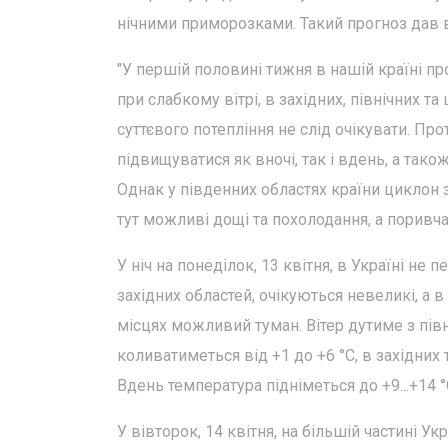
нічними приморозками. Такий прогноз дав в
"У першій половині тижня в нашій країні пр
при слабкому вітрі, в західних, північних т
суттєвого потепління не слід очікувати. Пр
підвищуватися як вночі, так і вдень, а так
Однак у південних областях країни циклон 
тут можливі дощі та похолодання, а поривча
У ніч на понеділок, 13 квітня, в Україні не 
західних областей, очікуються невеликі, а в
місцях можливий туман. Вітер дутиме з півн
коливатиметься від +1 до +6 °С, в західних 
Вдень температура підніметься до +9...+14 °С
У вівторок, 14 квітня, на більшій частині 