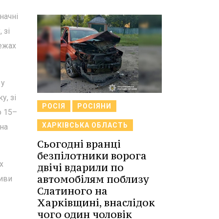
начні
 зі
межах
 у
у, зі
РОСІЯ
РОСІЯНИ
о 15–
ХАРКІВСЬКА ОБЛАСТЬ
 на
Сьогодні вранці
безпілотники ворога
х
двічі вдарили по
автомобілям поблизу
риви
Слатиного на
Харківщині, внаслідок
чого один чоловік