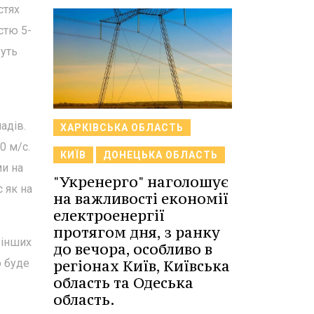
стях
стю 5-
жуть
адів.
ХАРКІВСЬКА ОБЛАСТЬ
0 м/с.
КИЇВ
ДОНЕЦЬКА ОБЛАСТЬ
ми на
"Укренерго" наголошує
с як на
на важливості економії
електроенергії
протягом дня, з ранку
 інших
до вечора, особливо в
р буде
регіонах Київ, Київська
область та Одеська
область.