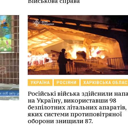
Військова справа
УКРАЇНА
РОСІЯНИ
ХАРКІВСЬКА ОБЛАС
Російські війська здійснили нап
на Україну, використавши 98
безпілотних літальних апаратів, 
яких системи протиповітряної
оборони знищили 87.