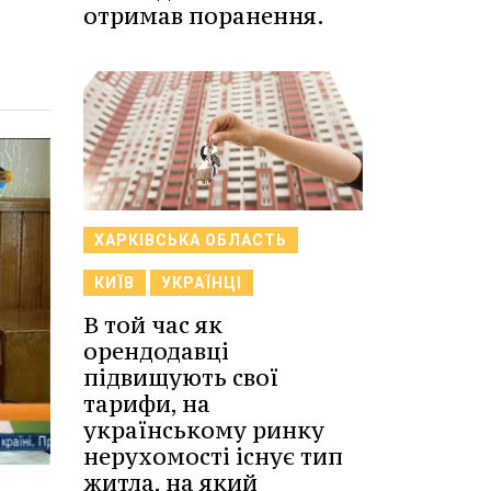
отримав поранення.
ХАРКІВСЬКА ОБЛАСТЬ
КИЇВ
УКРАЇНЦІ
В той час як
орендодавці
підвищують свої
тарифи, на
українському ринку
нерухомості існує тип
житла, на який