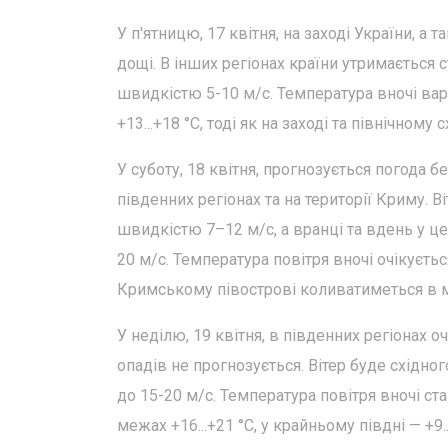
У п'ятницю, 17 квітня, на заході України, 
дощі. В інших регіонах країни утримається с
швидкістю 5-10 м/с. Температура вночі вар
+13...+18 °С, тоді як на заході та північном
У суботу, 18 квітня, прогнозується погода 
південних регіонах та на території Криму. В
швидкістю 7–12 м/с, а вранці та вдень у ц
20 м/с. Температура повітря вночі очікується
Кримському півострові коливатиметься в ме
У неділю, 19 квітня, в південних регіонах о
опадів не прогнозується. Вітер буде східно
до 15-20 м/с. Температура повітря вночі ст
межах +16...+21 °С, у крайньому півдні — +9..