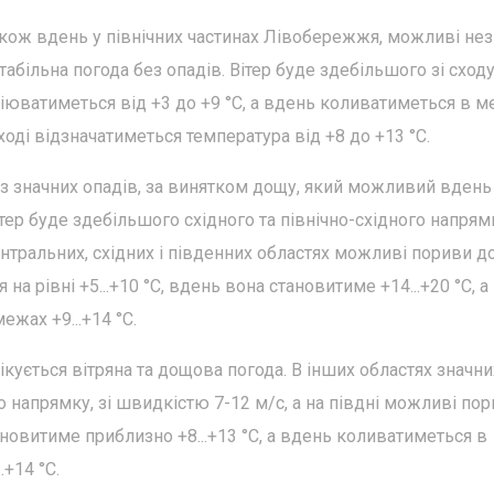
а також вдень у північних частинах Лівобережжя, можливі нез
табільна погода без опадів. Вітер буде здебільшого зі сходу,
іюватиметься від +3 до +9 °С, а вдень коливатиметься в 
у сході відзначатиметься температура від +8 до +13 °С.
без значних опадів, за винятком дощу, який можливий вдень
ітер буде здебільшого східного та північно-східного напрямк
ентральних, східних і південних областях можливі пориви д
 на рівні +5...+10 °С, вдень вона становитиме +14...+20 °С, а
жах +9...+14 °С.
чікується вітряна та дощова погода. В інших областях значни
го напрямку, зі швидкістю 7-12 м/с, а на півдні можливі по
ановитиме приблизно +8...+13 °С, а вдень коливатиметься в
.+14 °С.