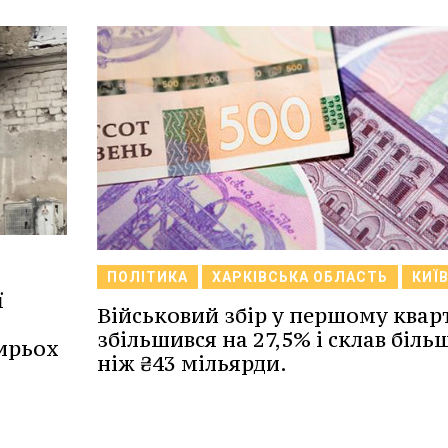
ПОЛІТИКА
ХАРКІВСЬКА ОБЛАСТЬ
КИЇ
ї
Військовий збір у першому квар
збільшився на 27,5% і склав біль
ирьох
ніж ₴43 мільярди.