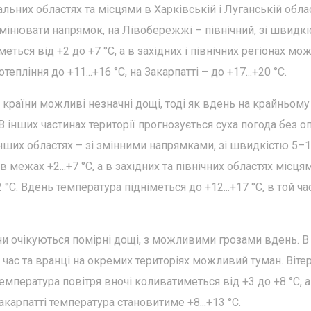
льних областях та місцями в Харківській і Луганській обла
мінювати напрямок, на Лівобережжі – північний, зі швидкі
еться від +2 до +7 °С, а в західних і північних регіонах мо
епління до +11...+16 °С, на Закарпатті – до +17...+20 °С.
ах країни можливі незначні дощі, тоді як вдень на крайньому
В інших частинах території прогнозується суха погода без оп
інших областях – зі змінними напрямками, зі швидкістю 5–1
межах +2...+7 °С, а в західних та північних областях місця
°С. Вдень температура підніметься до +12...+17 °С, в той ча
аїни очікуються помірні дощі, з можливими грозами вдень. В
й час та вранці на окремих територіях можливий туман. Віте
емпература повітря вночі коливатиметься від +3 до +8 °С, а
Закарпатті температура становитиме +8...+13 °С.