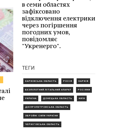
в семи областях
зафіксовано
відключення електрики
через погіршення
погодних умов,
повідомляє
"Укренерго".
ТЕГИ
В
ХАРКІВСЬКА ОБЛАСТЬ
РОСІЯ
ХАРКІВ
талі
БЕЗПІЛОТНИЙ ЛІТАЛЬНИЙ АПАРАТ
РОСІЯНИ
ше
УКРАЇНА
ДОНЕЦЬКА ОБЛАСТЬ
КИЇВ
ДНІПРОПЕТРОВСЬКА ОБЛАСТЬ
ЗБРОЙНІ СИЛИ УКРАЇНИ
ЧЕРНІГІВСЬКА ОБЛАСТЬ