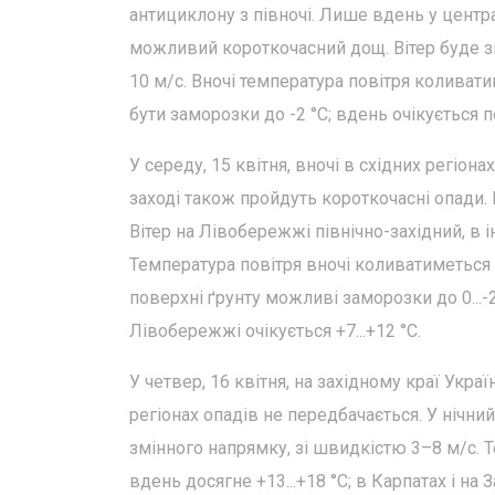
антициклону з півночі. Лише вдень у центра
можливий короткочасний дощ. Вітер буде з
10 м/с. Вночі температура повітря коливатим
бути заморозки до -2 °С; вдень очікується пот
У середу, 15 квітня, вночі в східних регіон
заході також пройдуть короткочасні опади. 
Вітер на Лівобережжі північно-західний, в 
Температура повітря вночі коливатиметься в 
поверхні ґрунту можливі заморозки до 0...-2 
Лівобережжі очікується +7...+12 °С.
У четвер, 16 квітня, на західному краї Укр
регіонах опадів не передбачається. У нічни
змінного напрямку, зі швидкістю 3–8 м/с. Т
вдень досягне +13...+18 °С; в Карпатах і на 