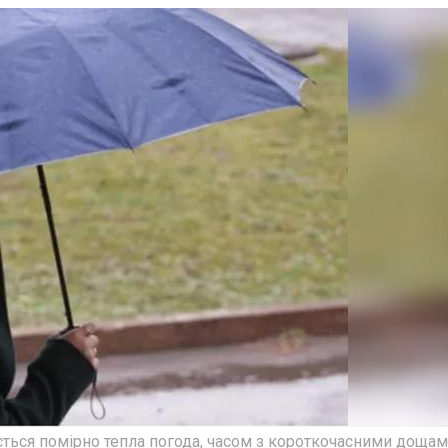
ється помірно тепла погода, часом з короткочасними дощам