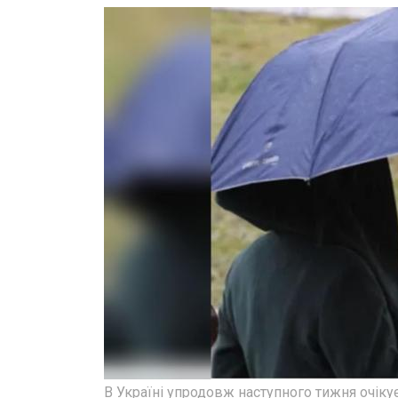
В Україні упродовж наступного тижня очіку