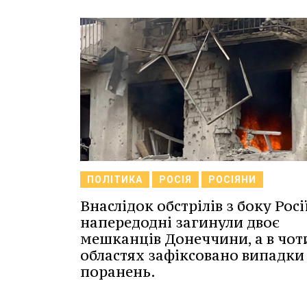
ПОЛІТИКА
РОСІЯ
РОСІЯНИ
Внаслідок обстрілів з боку Росі
напередодні загинули двоє
мешканців Донеччини, а в чот
областях зафіксовано випадки
поранень.