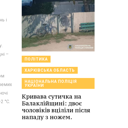
нь і
у.
ні –
ПОЛІТИКА
ХАРКІВСЬКА ОБЛАСТЬ
ком
НАЦІОНАЛЬНА ПОЛІЦІЯ
кремих
УКРАЇНИ
ночі
Кривава сутичка на
2 °С.
Балаклійщині: двоє
чоловіків вціліли після
нападу з ножем.