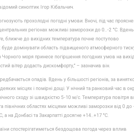
ідомий синоптик Ігор Кібальчич.
огнозують прохолодні погодні умови. Вночі, під час проясне
а центральних регіонах можливі заморозки до 0...-2 °С. Вдень
оте, ближче до вихідних температура почне поступово
ож буде домінувати область підвищеного атмосферного тиск
з Чорного моря принесе погіршення погодних умов на вихід
стий вітер додасть дискомфорту," – зазначив він.
передбачається опадів. Вдень у більшості регіонів, за винят
 деяких місцях і помірні дощі. У нічний та ранковий час в о
ічного сходу зі швидкістю 5-10 м/с. Температура повітря в
та північних областях місцями можливі заморозки від 0 до -
, а на Донбасі та Закарпатті досягне +14...+17 °С.
України спостерігатиметься бездощова погода через вплив