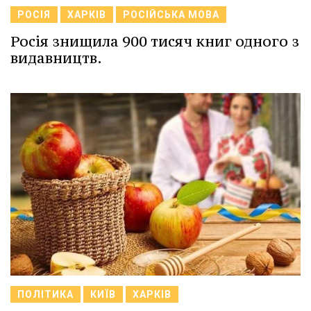
РОСІЯ
ХАРКІВ
РОСІЙСЬКА МОВА
Росія знищила 900 тисяч книг одного з
видавництв.
ПОЛІТИКА
КИЇВ
ХАРКІВ