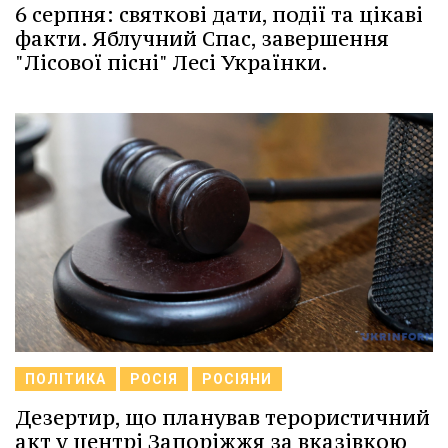
6 серпня: святкові дати, події та цікаві
факти. Яблучний Спас, завершення
"Лісової пісні" Лесі Українки.
ПОЛІТИКА
РОСІЯ
РОСІЯНИ
Дезертир, що планував терористичний
акт у центрі Запоріжжя за вказівкою