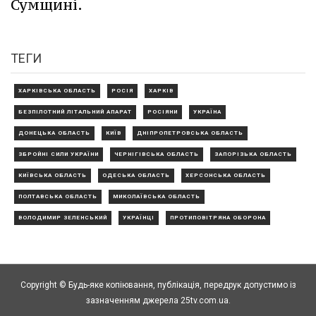
Сумщині.
ТЕГИ
ХАРКІВСЬКА ОБЛАСТЬ
РОСІЯ
ХАРКІВ
БЕЗПІЛОТНИЙ ЛІТАЛЬНИЙ АПАРАТ
РОСІЯНИ
УКРАЇНА
ДОНЕЦЬКА ОБЛАСТЬ
КИЇВ
ДНІПРОПЕТРОВСЬКА ОБЛАСТЬ
ЗБРОЙНІ СИЛИ УКРАЇНИ
ЧЕРНІГІВСЬКА ОБЛАСТЬ
ЗАПОРІЗЬКА ОБЛАСТЬ
КИЇВСЬКА ОБЛАСТЬ
ОДЕСЬКА ОБЛАСТЬ
ХЕРСОНСЬКА ОБЛАСТЬ
ПОЛТАВСЬКА ОБЛАСТЬ
МИКОЛАЇВСЬКА ОБЛАСТЬ
ВОЛОДИМИР ЗЕЛЕНСЬКИЙ
УКРАЇНЦІ
ПРОТИПОВІТРЯНА ОБОРОНА
Copyright © Будь-яке копiювання, публiкацiя, передрук допустимо із
зазначенням джерела 25tv.com.ua.