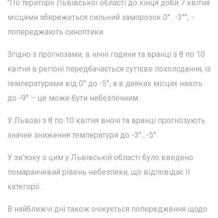
"По території Львівської області до кінця доби 7 квітня
місцями збережеться сильний заморозок 0°...-3°", -
попереджають синоптики.
Згідно з прогнозами, в нічні години та вранці з 8 по 10
квітня в регіоні передбачається суттєве похолодання, із
температурами від 0° до -5°, а в деяких місцях навіть
до -9° – це може бути небезпечним.
У Львові з 8 по 10 квітня вночі та вранці прогнозують
значне зниження температури до -3°...-5°.
У зв'язку з цим у Львівській області було введено
помаранчевий рівень небезпеки, що відповідає ІІ
категорії.
В найближчі дні також очікується попередження щодо