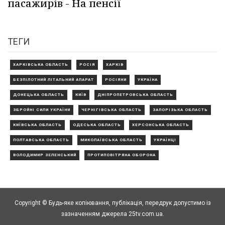
пасажирів - На пенсії
ТЕГИ
ХАРКІВСЬКА ОБЛАСТЬ
РОСІЯ
ХАРКІВ
БЕЗПІЛОТНИЙ ЛІТАЛЬНИЙ АПАРАТ
РОСІЯНИ
УКРАЇНА
ДОНЕЦЬКА ОБЛАСТЬ
КИЇВ
ДНІПРОПЕТРОВСЬКА ОБЛАСТЬ
ЗБРОЙНІ СИЛИ УКРАЇНИ
ЧЕРНІГІВСЬКА ОБЛАСТЬ
ЗАПОРІЗЬКА ОБЛАСТЬ
КИЇВСЬКА ОБЛАСТЬ
ОДЕСЬКА ОБЛАСТЬ
ХЕРСОНСЬКА ОБЛАСТЬ
ПОЛТАВСЬКА ОБЛАСТЬ
МИКОЛАЇВСЬКА ОБЛАСТЬ
УКРАЇНЦІ
ВОЛОДИМИР ЗЕЛЕНСЬКИЙ
ПРОТИПОВІТРЯНА ОБОРОНА
Copyright © Будь-яке копiювання, публiкацiя, передрук допустимо із
зазначенням джерела 25tv.com.ua.