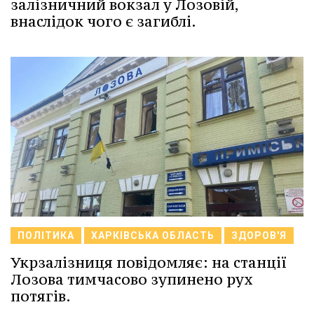
залізничний вокзал у Лозовій,
внаслідок чого є загиблі.
ПОЛІТИКА
ХАРКІВСЬКА ОБЛАСТЬ
ЗДОРОВ'Я
Укрзалізниця повідомляє: на станції
Лозова тимчасово зупинено рух
потягів.