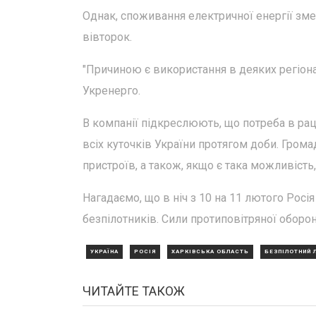
Однак, споживання електричної енергії зме
вівторок.
"Причиною є використання в деяких регіона
Укренерго.
В компанії підкреслюють, що потреба в ра
всіх куточків України протягом доби. Гро
пристроїв, а також, якщо є така можливість,
Нагадаємо, що в ніч з 10 на 11 лютого Росі
безпілотників. Сили протиповітряної оборони
УКРАЇНА
РОСІЯ
ХАРКІВСЬКА ОБЛАСТЬ
БЕЗПІЛОТНИЙ 
ЧИТАЙТЕ ТАКОЖ