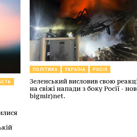
ПОЛІТИКА
УКРАЇНА
РОСІЯ
Зеленський висловив свою реакц
АСТЬ
на свіжі напади з боку Росії - но
bigmir)net.
илися
ькій