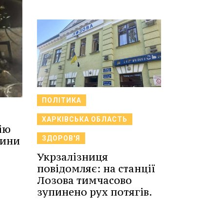
ПОЛІТИКА
ХАРКІВСЬКА ОБЛАСТЬ
ію
вини
ЗДОРОВ'Я
Укрзалізниця
повідомляє: на станції
Лозова тимчасово
зупинено рух потягів.