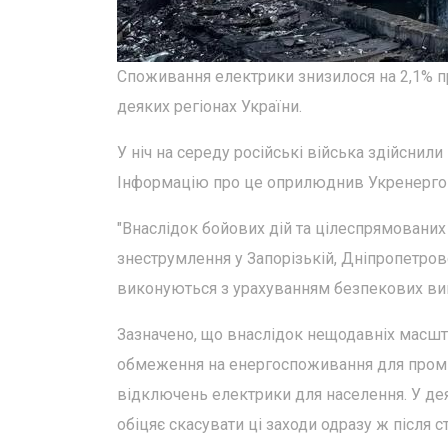
Споживання електрики знизилося на 2,1% п
деяких регіонах України.
У ніч на середу російські війська здійснили
Інформацію про це оприлюднив Укренерго 
"Внаслідок бойових дій та цілеспрямованих 
знеструмлення у Запорізькій, Дніпропетров
виконуються з урахуванням безпекових вимо
Зазначено, що внаслідок нещодавніх масштаб
обмеження на енергоспоживання для проми
відключень електрики для населення. У дея
обіцяє скасувати ці заходи одразу ж після ст