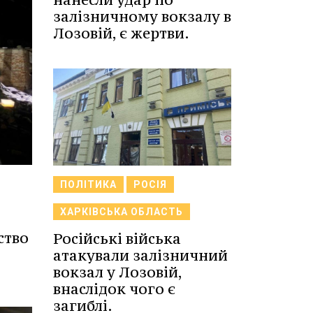
залізничному вокзалу в
Лозовій, є жертви.
ПОЛІТИКА
РОСІЯ
ХАРКІВСЬКА ОБЛАСТЬ
ство
Російські війська
атакували залізничний
вокзал у Лозовій,
внаслідок чого є
загиблі.