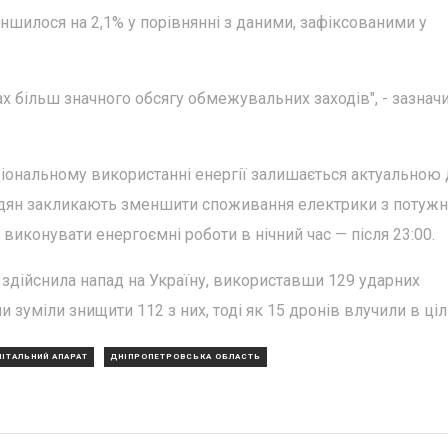
ншилося на 2,1% у порівнянні з даними, зафіксованими у
х більш значного обсягу обмежувальних заходів", - зазнач
ціональному використанні енергії залишається актуальною 
мадян закликають зменшити споживання електрики з потуж
 виконувати енергоємні роботи в нічний час — після 23:00.
я здійснила напад на Україну, використавши 129 ударних
 зуміли знищити 112 з них, тоді як 15 дронів влучили в цілі
ЛІТАЛЬНИЙ АПАРАТ
ДНІПРОПЕТРОВСЬКА ОБЛАСТЬ