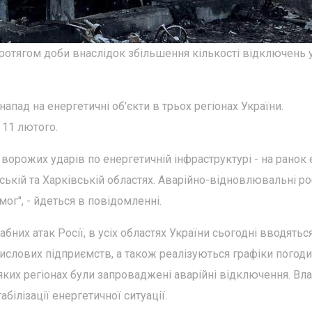
ротягом доби внаслідок збільшення кількості відключень 
 напад на енергетичні об'єкти в трьох регіонах України.
11 лютого.
ворожих ударів по енергетичній інфраструктурі - на ранок 
ській та Харківській областях. Аварійно-відновлювальні р
г", - йдеться в повідомленні.
них атак Росії, в усіх областях України сьогодні вводятьс
слових підприємств, а також реалізуються графіки погод
ких регіонах були запроваджені аварійні відключення. Вл
абілізації енергетичної ситуації.