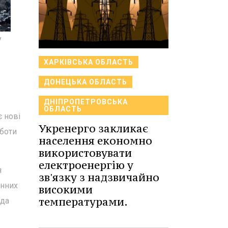
у
ХАРКІВСЬКА ОБЛАСТЬ
ДОНЕЦЬКА ОБЛАСТЬ
ДНІПРОПЕТРОВСЬКА
ОБЛАСТЬ
є нові
Укренерго закликає
оботи
населення економно
використовувати
електроенергію у
я
зв'язку з надзвичайно
инних
високими
температурами.
ада