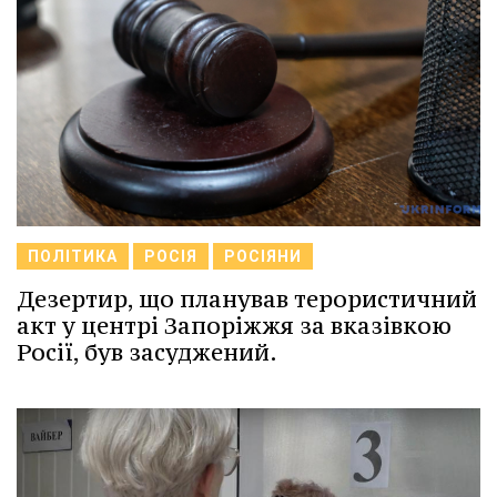
ПОЛІТИКА
РОСІЯ
РОСІЯНИ
Дезертир, що планував терористичний
акт у центрі Запоріжжя за вказівкою
Росії, був засуджений.