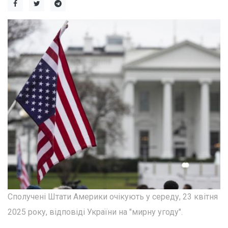
Сполучені Штати Америки очікують у середу, 23 квітня
2025 року, відповіді України на "мирну угоду".