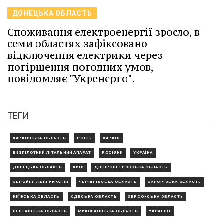
ДОНЕЦЬКА ОБЛАСТЬ
Споживання електроенергії зросло, в
семи областях зафіксовано
відключення електрики через
погіршення погодних умов,
повідомляє "Укренерго".
ТЕГИ
ХАРКІВСЬКА ОБЛАСТЬ
РОСІЯ
ХАРКІВ
БЕЗПІЛОТНИЙ ЛІТАЛЬНИЙ АПАРАТ
РОСІЯНИ
УКРАЇНА
ДОНЕЦЬКА ОБЛАСТЬ
КИЇВ
ДНІПРОПЕТРОВСЬКА ОБЛАСТЬ
ЗБРОЙНІ СИЛИ УКРАЇНИ
ЧЕРНІГІВСЬКА ОБЛАСТЬ
ЗАПОРІЗЬКА ОБЛАСТЬ
КИЇВСЬКА ОБЛАСТЬ
ОДЕСЬКА ОБЛАСТЬ
ХЕРСОНСЬКА ОБЛАСТЬ
ПОЛТАВСЬКА ОБЛАСТЬ
МИКОЛАЇВСЬКА ОБЛАСТЬ
УКРАЇНЦІ