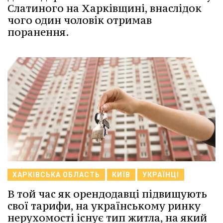
Слатиного на Харківщині, внаслідок
чого один чоловік отримав
поранення.
ХАРКІВСЬКА ОБЛАСТЬ
КИЇВ
УКРАЇНЦІ
В той час як орендодавці підвищують
свої тарифи, на українському ринку
нерухомості існує тип житла, на який