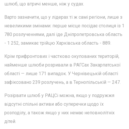
шлюб, що втричі менше, ніж у судах.
Варто зазначити, що у лідерах ті ж самі регіони, лише з
невеликими змінами: перше місце посідає столиця із 1
780 розлученнями, далі іде Дніпропетровська область
- 1 252, замикає трійцю Харківська область - 889.
Крім прифронтових і частково окупованих територій,
найменше шлюби розривали в РАГСах Закарпатської
області — лише 171 випадок. У Чернівецькій області
зафіксовано 239 розлучень, а в Тернопільській — 247.
Розірвати шлюб у РАЦСі можна, якщо у подружжя
відсутні спільні активи або суперечки щодо їх
розподілу, а також якщо у них немає неповнолітніх
дітей.