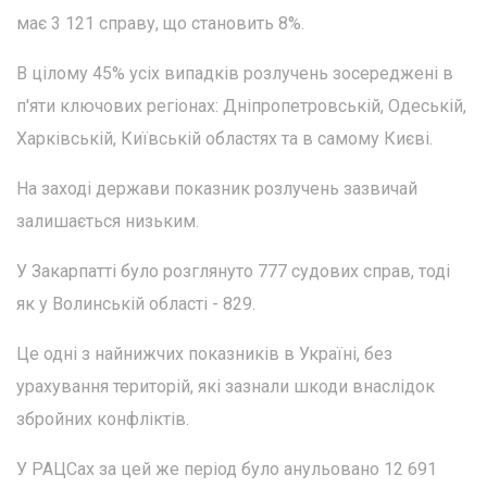
має 3 121 справу, що становить 8%.
В цілому 45% усіх випадків розлучень зосереджені в
п'яти ключових регіонах: Дніпропетровській, Одеській,
Харківській, Київській областях та в самому Києві.
На заході держави показник розлучень зазвичай
залишається низьким.
У Закарпатті було розглянуто 777 судових справ, тоді
як у Волинській області - 829.
Це одні з найнижчих показників в Україні, без
урахування територій, які зазнали шкоди внаслідок
збройних конфліктів.
У РАЦСах за цей же період було анульовано 12 691