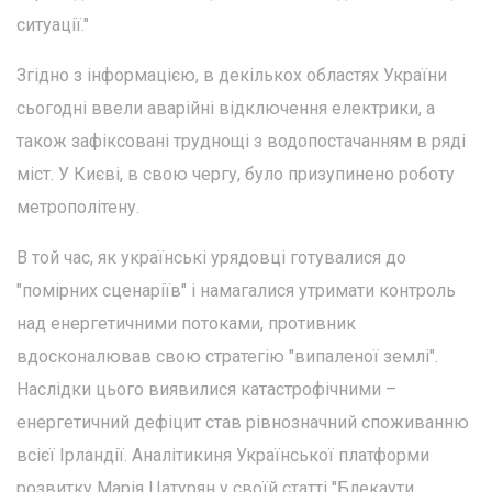
ситуації."
Згідно з інформацією, в декількох областях України
сьогодні ввели аварійні відключення електрики, а
також зафіксовані труднощі з водопостачанням в ряді
міст. У Києві, в свою чергу, було призупинено роботу
метрополітену.
В той час, як українські урядовці готувалися до
"помірних сценаріїв" і намагалися утримати контроль
над енергетичними потоками, противник
вдосконалював свою стратегію "випаленої землі".
Наслідки цього виявилися катастрофічними –
енергетичний дефіцит став рівнозначний споживанню
всієї Ірландії. Аналітикиня Української платформи
розвитку Марія Цатурян у своїй статті "Блекаути