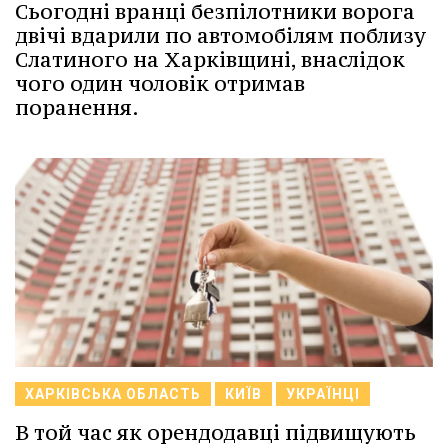
Сьогодні вранці безпілотники ворога
двічі вдарили по автомобілям поблизу
Слатиного на Харківщині, внаслідок
чого один чоловік отримав
поранення.
ХАРКІВСЬКА ОБЛАСТЬ
КИЇВ
УКРАЇНЦІ
В той час як орендодавці підвищують