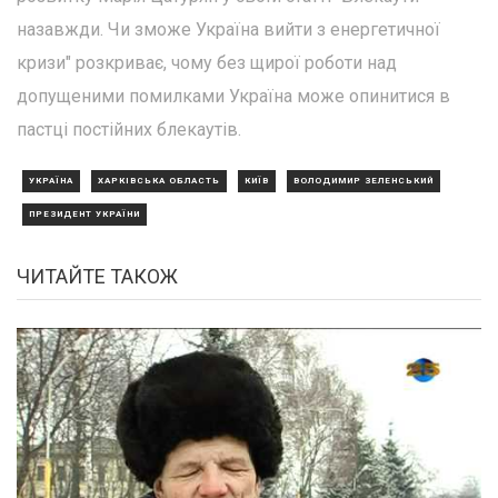
назавжди. Чи зможе Україна вийти з енергетичної
кризи" розкриває, чому без щирої роботи над
допущеними помилками Україна може опинитися в
пастці постійних блекаутів.
УКРАЇНА
ХАРКІВСЬКА ОБЛАСТЬ
КИЇВ
ВОЛОДИМИР ЗЕЛЕНСЬКИЙ
ПРЕЗИДЕНТ УКРАЇНИ
ЧИТАЙТЕ ТАКОЖ