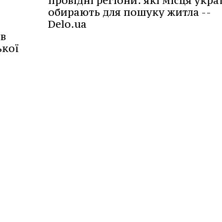
провідні регіони: які місця укра
обирають для пошуку житла --
Delo.ua
 в
ької