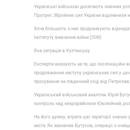
Українські військові досягають значних успі
Прогрес Збройних сил України відзначили на
Хоча більшість з них продовжують відкидат
Інституту вивчення війни (ISW).
Яка ситуація в Куп'янську
Експерти вказують на те, що геолокаційні 
продовження наступу українських сил у цент
просування на південний схід від Петропавл
Український військовий аналітик Юрій Бут
контроль над мікрорайоном Ювілейний, роз
На його думку, втрата цієї території значн
міста. Як зазначив Бутусов, операції з очи