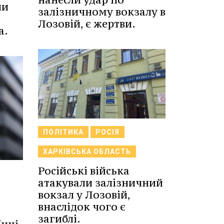
ли
залізничному вокзалу в
Лозовій, є жертви.
а.
ПОЛІТИКА
РОСІЯ
ХАРКІВСЬКА ОБЛАСТЬ
Російські війська
атакували залізничний
вокзал у Лозовій,
внаслідок чого є
загиблі.