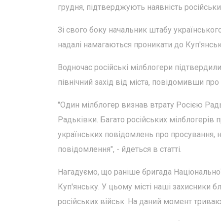
грудня, підтверджують наявність російських
Зі свого боку начальник штабу українського
надалі намагаються проникати до Куп'янсь
Водночас російські мілблогери підтвердили
північний захід від міста, повідомивши про
"Один мілблогер визнав втрату Росією Радь
Радьківки. Багато російських мілблогерів 
українських повідомлень про просування, 
повідомлення", - йдеться в статті.
Нагадуємо, що раніше бригада Національної
Куп'янську. У цьому місті наші захисники 
російських військ. На даний момент тривают