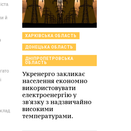
ста.
ли й
ХАРКІВСЬКА ОБЛАСТЬ
а
ДОНЕЦЬКА ОБЛАСТЬ
ДНІПРОПЕТРОВСЬКА
ОБЛАСТЬ
гато
Укренерго закликає
і
населення економно
використовувати
електроенергію у
зв'язку з надзвичайно
високими
склад
температурами.