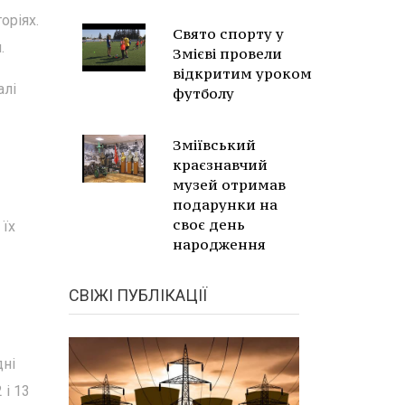
оріях.
Свято спорту у
.
Змієві провели
відкритим уроком
алі
футболу
Зміївський
краєзнавчий
музей отримав
подарунки на
своє день
 їх
народження
СВІЖІ ПУБЛІКАЦІЇ
дні
 і 13