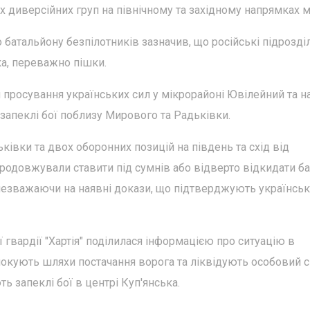
 диверсійних груп на північному та західному напрямках мі
 батальйону безпілотників зазначив, що російські підрозді
ка, переважно пішки.
 просування українських сил у мікрорайоні Ювілейний та н
 запеклі бої поблизу Мирового та Радьківки.
ківки та двох оборонних позицій на південь та схід від
продовжували ставити під сумнів або відверто відкидати ба
незважаючи на наявні докази, що підтверджують українськ
 гвардії "Хартія" поділилася інформацією про ситуацію в
блокують шляхи постачання ворога та ліквідують особовий 
ь запеклі бої в центрі Куп'янська.