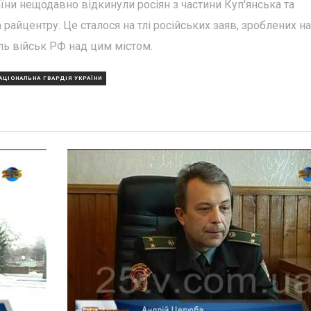
ни нещодавно відкинули росіян з частини Куп'янська та
райцентру. Це сталося на тлі російських заяв, зроблених на
ль військ РФ над цим містом.
АЦІОНАЛЬНА ГВАРДІЯ УКРАЇНИ