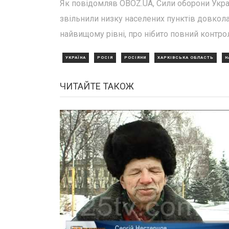
Як повідомляв OBOZ.UA, Сили оборони Украї
звільнили низку населених пунктів довкола 
найвищому рівні, про нібито повний контро
УКРАЇНА
РОСІЯ
РОСІЯНИ
ХАРКІВСЬКА ОБЛАСТЬ
Н
ЧИТАЙТЕ ТАКОЖ