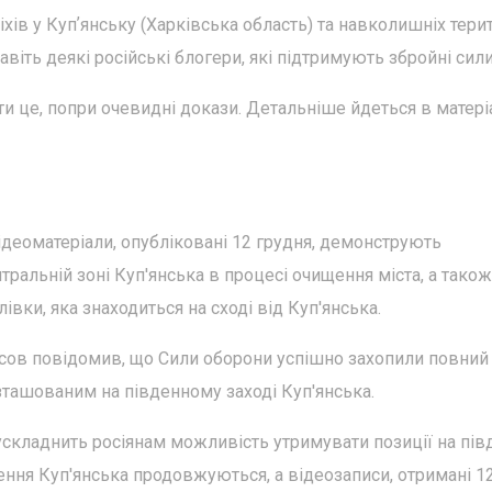
хів у Купʼянську (Харківська область) та навколишніх терит
віть деякі російські блогери, які підтримують збройні сили
и це, попри очевидні докази. Детальніше йдеться в матері
відеоматеріали, опубліковані 12 грудня, демонструють
ральній зоні Куп'янська в процесі очищення міста, а також
івки, яка знаходиться на сході від Куп'янська.
усов повідомив, що Сили оборони успішно захопили повний
ташованим на південному заході Куп'янська.
о ускладнить росіянам можливість утримувати позиції на пів
щення Куп'янська продовжуються, а відеозаписи, отримані 12