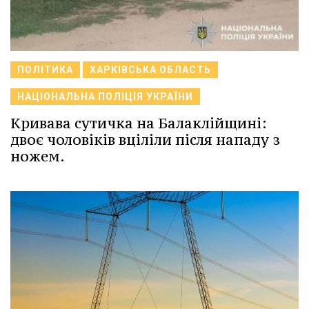
ПОЛІТИКА
ХАРКІВСЬКА ОБЛАСТЬ
НАЦІОНАЛЬНА ПОЛІЦІЯ УКРАЇНИ
Кривава сутичка на Балаклійщині:
двоє чоловіків вціліли після нападу з
ножем.