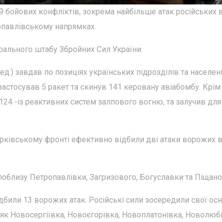
29 бойових конфліктів, зокрема найбільше атак російських 
опавлівському напрямках.
ерального штабу Збройних Сил України.
ред.) завдав по позиціях українських підрозділів та населен
 застосував 5 ракет та скинув 141 керовану авіабомбу. Крім
 124 -із реактивних систем залпового вогню, та залучив для
Харківському фронті ефективно відбили дві атаки ворожих 
поблизу Петропавлівки, Загризового, Богуславки та Піщано
дбили 13 ворожих атак. Російські сили зосередили свої ос
 як Новосергіївка, Новоєгорівка, Новоплатонівка, Новолюбі