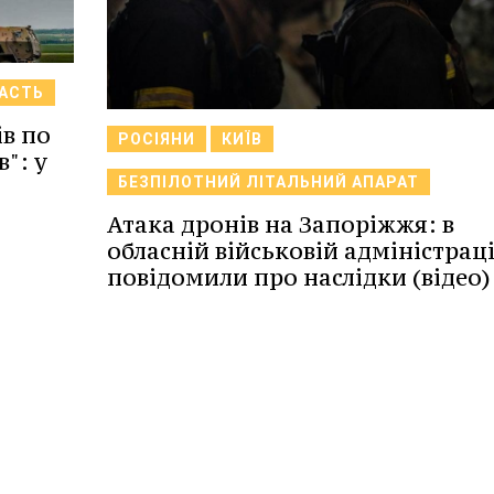
ЛАСТЬ
ів по
РОСІЯНИ
КИЇВ
": у
БЕЗПІЛОТНИЙ ЛІТАЛЬНИЙ АПАРАТ
Атака дронів на Запоріжжя: в
обласній військовій адміністраці
повідомили про наслідки (відео)