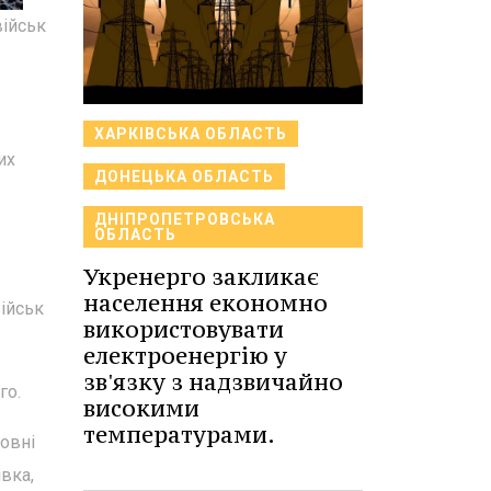
військ
ХАРКІВСЬКА ОБЛАСТЬ
их
ДОНЕЦЬКА ОБЛАСТЬ
ДНІПРОПЕТРОВСЬКА
ОБЛАСТЬ
Укренерго закликає
населення економно
військ
використовувати
електроенергію у
зв'язку з надзвичайно
го.
високими
температурами.
новні
вка,