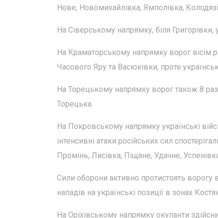
Нове, Новомихайлівка, Ямполівка, Колодязі
На Сіверському напрямку, біля Григорівки, у
На Краматорському напрямку ворог вісім ра
Часового Яру та Васюківки, проте українськ
На Торецькому напрямку ворог також 8 раз
Торецька.
На Покровському напрямку українські війсь
інтенсивні атаки російських сил спостеріга
Промінь, Лисівка, Піщане, Удачне, Успенівка,
Сили оборони активно протистоять ворогу в
нападів на українські позиції в зонах Кост
На Оріхівському напрямку окупанти здійсни