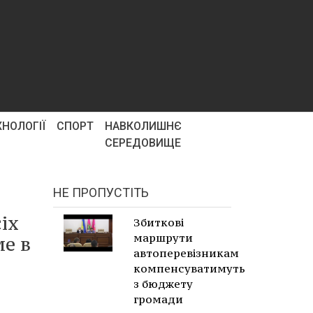
ХНОЛОГІЇ
СПОРТ
НАВКОЛИШНЄ
СЕРЕДОВИЩЕ
НЕ ПРОПУСТІТЬ
іх
Збиткові
маршрути
ме в
автоперевізникам
компенсуватимуть
з бюджету
громади