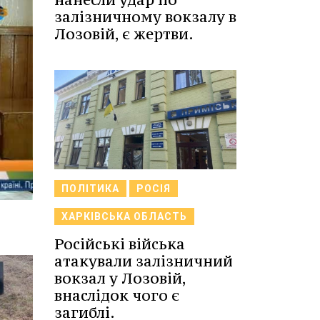
залізничному вокзалу в
Лозовій, є жертви.
ПОЛІТИКА
РОСІЯ
ХАРКІВСЬКА ОБЛАСТЬ
Російські війська
атакували залізничний
вокзал у Лозовій,
внаслідок чого є
загиблі.