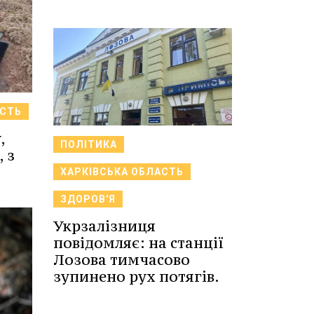
АСТЬ
,
ПОЛІТИКА
 з
ХАРКІВСЬКА ОБЛАСТЬ
ЗДОРОВ'Я
Укрзалізниця
повідомляє: на станції
Лозова тимчасово
зупинено рух потягів.