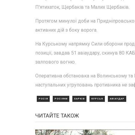
П'ятихаток, Щербаків та Малих Щербаків.
Протягом минулої доби на Придніпровськом
активних дій з боку ворога.
На Курському напрямку Сили оборони продо
позиції, завдав 51 авіаудару, скинув 80 КАБ
залпового вогню.
Оперативна обстановка на Волинському та 
наступальних угруповань противника не за
РОСІЯ
РОСІЯНИ
ХАРКІВ
КУРСЬК
АВІАУДАР
ЧИТАЙТЕ ТАКОЖ