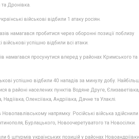
 та Дронівка.
країнські військові відбили 1 атаку росіян.
зів намагався пробитися через оборонні позиції поблизу
і військові успішно відбили всі атаки.
ів намагався просунутися вперед у районах Кримського та
кові успішно відбили 40 нападів за минулу добу. Найбіль
лися в районі населених пунктів Водяне Друге, Єлизаветівка
 Надіївка, Олексіївка, Андріївка, Дачне та Улаклі.
 Новопавлівському напрямку. Російські війська здійснили
янтинополя, Бурлацького, Новоочеретуватого та Новосілки.
ли 6 штурмів українських позицій у районах Новоандріївки