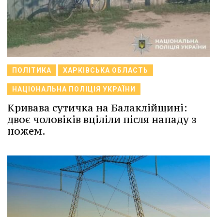
ПОЛІТИКА
ХАРКІВСЬКА ОБЛАСТЬ
НАЦІОНАЛЬНА ПОЛІЦІЯ УКРАЇНИ
Кривава сутичка на Балаклійщині:
двоє чоловіків вціліли після нападу з
ножем.