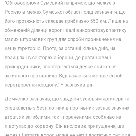
"Обговорюючи Сумський напрямок, що межує з
Росією в межах Сумської області, слід зазначити, що
його протяжність складає приблизно 550 км. Лише на
обмеженій ділянці ворог і далі використовує тактику
малих штурмових груп для спроби проникнення на
нашу територію. Проте, за останні кілька днів, на
позиціях і в секторах оборони, де розташовані
прикордонники, спостерігається деяке зниження
активності противника. Відзначається менше спроб
перетворення кордону." – зазначив він.
Демченко зазначив, що завдяки зусиллям артилерії та
спеціалістів з безпілотників противник зазнає значних
втрат, як загиблими, так і пораненими, особливо на
підступах до кордону. Він висловив припущення, що
через ці втрати ворог може не мати достатньо сил для