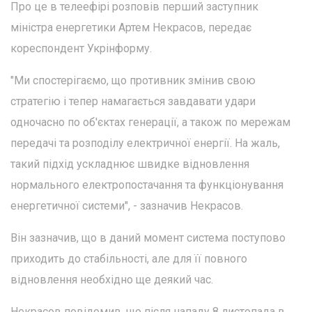
Про це в телеефірі розповів перший заступник
міністра енергетики Артем Некрасов, передає
кореспондент Укрінформу.
"Ми спостерігаємо, що противник змінив свою
стратегію і тепер намагається завдавати удари
одночасно по об'єктах генерації, а також по мережам
передачі та розподілу електричної енергії. На жаль,
такий підхід ускладнює швидке відновлення
нормального електропостачання та функціонування
енергетичної системи", - зазначив Некрасов.
Він зазначив, що в даний момент система поступово
приходить до стабільності, але для її повного
відновлення необхідно ще деякий час.
Некрасов повідомив, що після нападу 8 листопада в