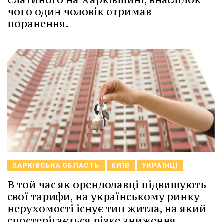
чого один чоловік отримав
поранення.
ХАРКІВСЬКА ОБЛАСТЬ
КИЇВ
УКРАЇНЦІ
В той час як орендодавці підвищують
свої тарифи, на українському ринку
нерухомості існує тип житла, на який
спостерігається різке зниження