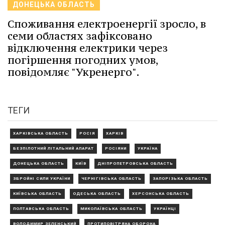
ДОНЕЦЬКА ОБЛАСТЬ
Споживання електроенергії зросло, в
семи областях зафіксовано
відключення електрики через
погіршення погодних умов,
повідомляє "Укренерго".
ТЕГИ
ХАРКІВСЬКА ОБЛАСТЬ
РОСІЯ
ХАРКІВ
БЕЗПІЛОТНИЙ ЛІТАЛЬНИЙ АПАРАТ
РОСІЯНИ
УКРАЇНА
ДОНЕЦЬКА ОБЛАСТЬ
КИЇВ
ДНІПРОПЕТРОВСЬКА ОБЛАСТЬ
ЗБРОЙНІ СИЛИ УКРАЇНИ
ЧЕРНІГІВСЬКА ОБЛАСТЬ
ЗАПОРІЗЬКА ОБЛАСТЬ
КИЇВСЬКА ОБЛАСТЬ
ОДЕСЬКА ОБЛАСТЬ
ХЕРСОНСЬКА ОБЛАСТЬ
ПОЛТАВСЬКА ОБЛАСТЬ
МИКОЛАЇВСЬКА ОБЛАСТЬ
УКРАЇНЦІ
ВОЛОДИМИР ЗЕЛЕНСЬКИЙ
ПРОТИПОВІТРЯНА ОБОРОНА