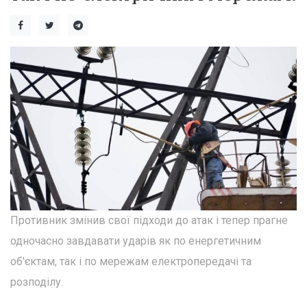
Противник змінив свої підходи до атак і тепер прагне
одночасно завдавати ударів як по енергетичним
об'єктам, так і по мережам електропередачі та
розподілу.