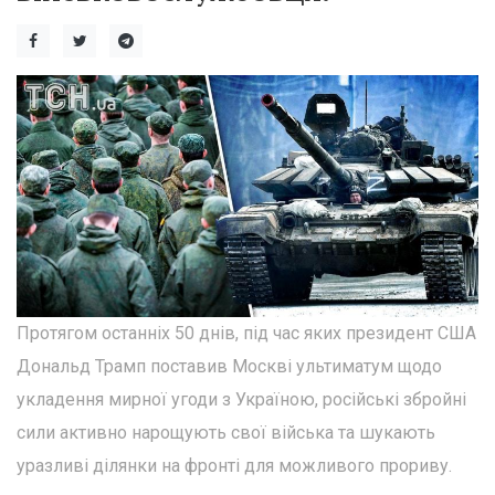
Протягом останніх 50 днів, під час яких президент США
Дональд Трамп поставив Москві ультиматум щодо
укладення мирної угоди з Україною, російські збройні
сили активно нарощують свої війська та шукають
уразливі ділянки на фронті для можливого прориву.