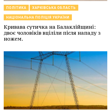
ПОЛІТИКА
ХАРКІВСЬКА ОБЛАСТЬ
НАЦІОНАЛЬНА ПОЛІЦІЯ УКРАЇНИ
Кривава сутичка на Балаклійщині:
двоє чоловіків вціліли після нападу з
ножем.