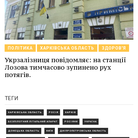
ПОЛІТИКА
ХАРКІВСЬКА ОБЛАСТЬ
ЗДОРОВ'Я
Укрзалізниця повідомляє: на станції
Лозова тимчасово зупинено рух
потягів.
ТЕГИ
ХАРКІВСЬКА ОБЛАСТЬ
РОСІЯ
ХАРКІВ
БЕЗПІЛОТНИЙ ЛІТАЛЬНИЙ АПАРАТ
РОСІЯНИ
УКРАЇНА
ДОНЕЦЬКА ОБЛАСТЬ
КИЇВ
ДНІПРОПЕТРОВСЬКА ОБЛАСТЬ