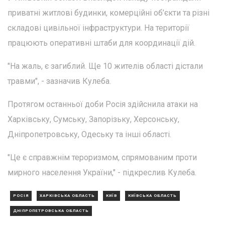
приватні житлові будинки, комерційні об’єкти та різні
складові цивільної інфраструктури. На території
працюють оперативні штаби для координації дій.
"На жаль, є загиблий. Ще 10 жителів області дістали
травми", - зазначив Кулеба.
Протягом останньої доби Росія здійснила атаки на
Харківську, Сумську, Запорізьку, Херсонську,
Дніпропетровську, Одеську та інші області.
"Це є справжнім тероризмом, спрямованим проти
мирного населення України," - підкреслив Кулеба.
РОСІЯ
ХАРКІВСЬКА ОБЛАСТЬ
КИЇВ
КИЇВСЬКА ОБЛАСТЬ
ДНІПРОПЕТРОВСЬКА ОБЛАСТЬ