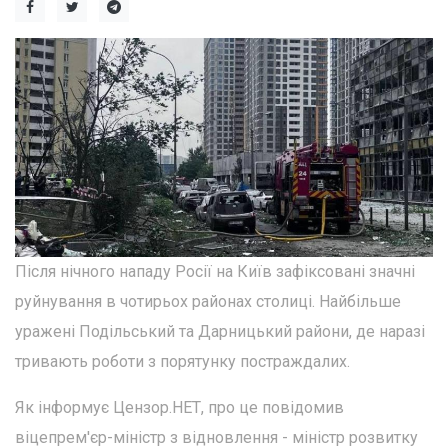
Після нічного нападу Росії на Київ зафіксовані значні
руйнування в чотирьох районах столиці. Найбільше
уражені Подільський та Дарницький райони, де наразі
тривають роботи з порятунку постраждалих.
Як інформує Цензор.НЕТ, про це повідомив
віцепрем'єр-міністр з відновлення - міністр розвитку