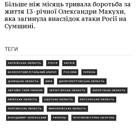
Більше ніж місяць тривала боротьба за
життя 13-річної Олександри Макухи,
яка загинула внаслідок атаки Росії на
Сумщині.
ТЕГИ
ХАРКІВСЬКА ОБЛАСТЬ
РОСІЯ
ХАРКІВ
БЕЗПІЛОТНИЙ ЛІТАЛЬНИЙ АПАРАТ
РОСІЯНИ
УКРАЇНА
ДОНЕЦЬКА ОБЛАСТЬ
КИЇВ
ДНІПРОПЕТРОВСЬКА ОБЛАСТЬ
ЗБРОЙНІ СИЛИ УКРАЇНИ
ЧЕРНІГІВСЬКА ОБЛАСТЬ
ЗАПОРІЗЬКА ОБЛАСТЬ
КИЇВСЬКА ОБЛАСТЬ
ОДЕСЬКА ОБЛАСТЬ
ХЕРСОНСЬКА ОБЛАСТЬ
ПОЛТАВСЬКА ОБЛАСТЬ
МИКОЛАЇВСЬКА ОБЛАСТЬ
ВОЛОДИМИР ЗЕЛЕНСЬКИЙ
УКРАЇНЦІ
ПРОТИПОВІТРЯНА ОБОРОНА