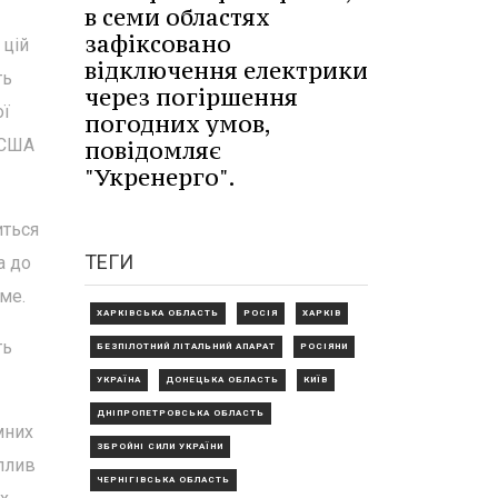
в семи областях
зафіксовано
 цій
відключення електрики
ть
через погіршення
ої
погодних умов,
 США
повідомляє
"Укренерго".
иться
ТЕГИ
а до
ме.
ХАРКІВСЬКА ОБЛАСТЬ
РОСІЯ
ХАРКІВ
ть
БЕЗПІЛОТНИЙ ЛІТАЛЬНИЙ АПАРАТ
РОСІЯНИ
УКРАЇНА
ДОНЕЦЬКА ОБЛАСТЬ
КИЇВ
ДНІПРОПЕТРОВСЬКА ОБЛАСТЬ
мних
ЗБРОЙНІ СИЛИ УКРАЇНИ
вплив
ЧЕРНІГІВСЬКА ОБЛАСТЬ