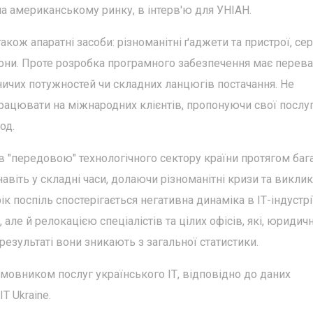
а американському ринку, в інтерв'ю для УНІАН.
акож апаратні засоби: різноманітні ґаджети та пристрої, се
дрони. Проте розробка програмного забезпечення має перева
ничих потужностей чи складних ланцюгів постачання. Не
рацювати на міжнародних клієнтів, пропонуючи свої послуг
од.
ав "передовою" технологічного сектору країни протягом баг
авіть у складні часи, долаючи різноманітні кризи та виклик
к поспіль спостерігається негативна динаміка в ІТ-індустрі
але й релокацією спеціалістів та цілих офісів, які, юридичн
езультаті вони зникають з загальної статистики.
овником послуг українського ІТ, відповідно до даних
IT Ukraine.