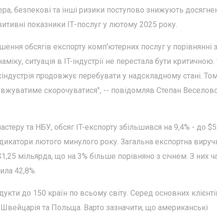
ера, безпекові та інші ризики поступово знижують досягне
итивні показники ІТ-послуг у лютому 2025 року.
шення обсягів експорту комп'ютерних послуг у порівнянні 
міку, ситуація в IT-індустрії не перестала бути критичною.
індустрія продовжує перебувати у надскладному стані. То
довжуватиме скорочуватися", -- повідомляв Степан Веселов
астеру та НБУ, обсяг IT-експорту збільшився на 9,4% - до $
індикатори лютого минулого року. Загальна експортна виручк
1,25 мільярда, що на 3% більше порівняно з січнем. З них ч
ила 42,8%.
одукти до 150 країн по всьому світу. Серед основних клієнті
, Швейцарія та Польща. Варто зазначити, що американські