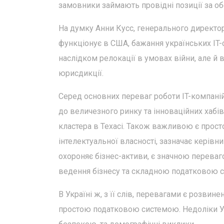
замовники займають провідні позиції за обс
На думку Анни Кусс, генерального директора
функціонує в США, бажання українських IT-с
наслідком релокації в умовах війни, але й
юрисдикції.
Серед основних переваг роботи IT-компаній
до величезного ринку та інноваційних хабів
кластера в Техасі. Також важливою є просто
інтелектуальної власності, зазначає керівн
охороняє бізнес-активи, є значною перева
ведення бізнесу та складною податковою с
В Україні ж, з її слів, перевагами є розви
простою податковою системою. Недоліки Ук