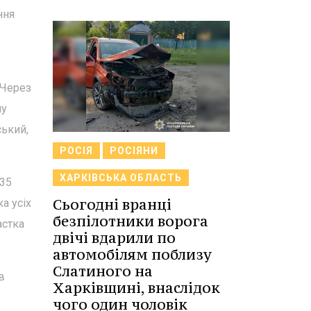
ння
з
 Через
му
ський,
РОСІЯ
РОСІЯНИ
ХАРКІВСЬКА ОБЛАСТЬ
535
Сьогодні вранці
а усіх
безпілотники ворога
астка
двічі вдарили по
автомобілям поблизу
Слатиного на
в
Харківщині, внаслідок
чого один чоловік