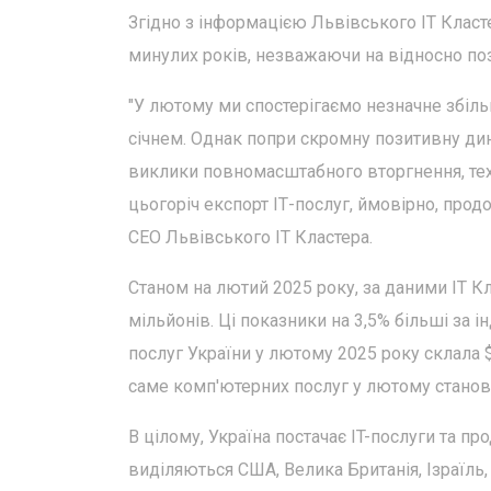
Згідно з інформацією Львівського ІТ Класт
минулих років, незважаючи на відносно поз
"У лютому ми спостерігаємо незначне збіль
січнем. Однак попри скромну позитивну дина
виклики повномасштабного вторгнення, тех
цьогоріч експорт ІТ-послуг, ймовірно, про
CEO Львівського ІТ Кластера.
Станом на лютий 2025 року, за даними ІТ Кл
мільйонів. Ці показники на 3,5% більші за 
послуг України у лютому 2025 року склала $
саме комп'ютерних послуг у лютому станов
В цілому, Україна постачає IT-послуги та пр
виділяються США, Велика Британія, Ізраїль