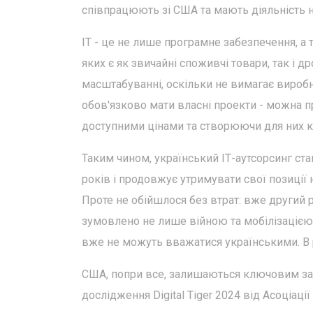
співпрацюють зі США та мають діяльність н
ІТ - це не лише програмне забезпечення, а т
яких є як звичайні споживчі товари, так і 
масштабуванні, оскільки не вимагає вироб
обов'язково мати власні проекти - можна п
доступними цінами та створюючи для них к
Таким чином, український ІТ-аутсорсинг ст
років і продовжує утримувати свої позиції н
Проте не обійшлося без втрат: вже другий рі
зумовлено не лише війною та мобілізацією, 
вже не можуть вважатися українськими. В р
США, попри все, залишаються ключовим зам
дослідження Digital Tiger 2024 від Асоціації 