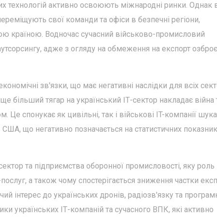
них технологій активно освоюють міжнародні ринки. Однак 
переміщують свої команди та офіси в безпечні регіони,
ною країною. Водночас сучасний військово-промисловий
тсорсингу, адже з огляду на обмеження на експорт озброєн
кономічні зв'язки, що має негативні наслідки для всіх сект
ще більший тягар на український ІТ-сектор накладає війна 
. Це спонукає як цивільні, так і військові IT-компанії шук
 США, що негативно позначається на статистичних показни
сектор та підприємства оборонної промисловості, яку роль
послуг, а також чому спостерігається зниження частки експ
ий інтерес до українських дронів, радіозв'язку та програм
ки українських ІТ-компаній та сучасного ВПК, які активно