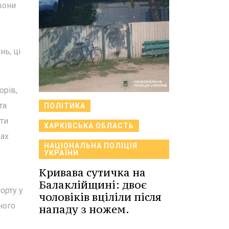
вони
ь, ці
орів,
та
ПОЛІТИКА
ати
ХАРКІВСЬКА ОБЛАСТЬ
ках
НАЦІОНАЛЬНА ПОЛІЦІЯ
УКРАЇНИ
Кривава сутичка на
Балаклійщині: двоє
орту у
чоловіків вціліли після
ного
нападу з ножем.