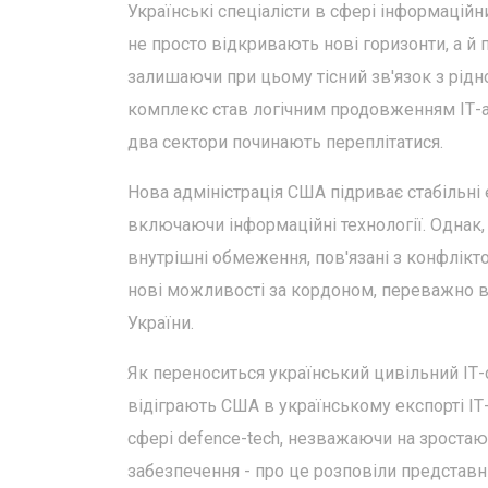
Українські спеціалісти в сфері інформацій
не просто відкривають нові горизонти, а й 
залишаючи при цьому тісний зв'язок з рід
комплекс став логічним продовженням ІТ-ау
два сектори починають переплітатися.
Нова адміністрація США підриває стабільні е
включаючи інформаційні технології. Однак, 
внутрішні обмеження, пов'язані з конфліктом
нові можливості за кордоном, переважно в
України.
Як переноситься український цивільний ІТ-
відіграють США в українському експорті ІТ-
сфері defence-tech, незважаючи на зростаюч
забезпечення - про це розповіли представни