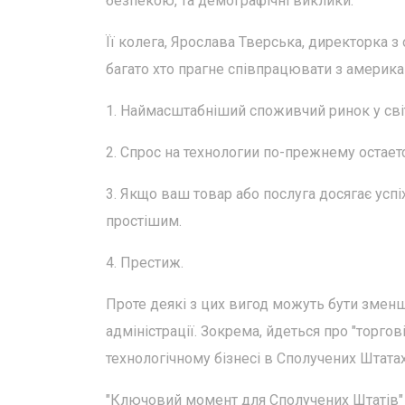
безпекою, та демографічні виклики.
Її колега, Ярослава Тверська, директорка з 
багато хто прагне співпрацювати з америк
1. Наймасштабніший споживчий ринок у світ
2. Спрос на технологии по-прежнему остает
3. Якщо ваш товар або послуга досягає усп
простішим.
4. Престиж.
Проте деякі з цих вигод можуть бути зменш
адміністрації. Зокрема, йдеться про "торгов
технологічному бізнесі в Сполучених Штатах
"Ключовий момент для Сполучених Штатів"