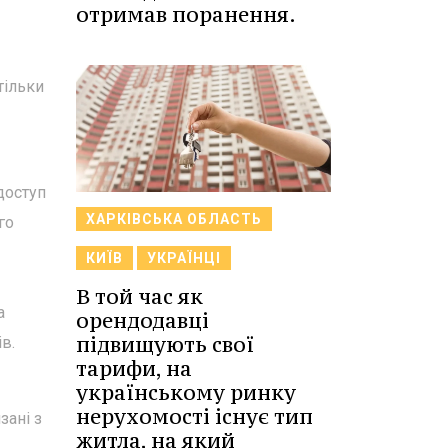
отримав поранення.
тільки
доступ
ХАРКІВСЬКА ОБЛАСТЬ
го
КИЇВ
УКРАЇНЦІ
В той час як
а
орендодавці
підвищують свої
в.
тарифи, на
українському ринку
нерухомості існує тип
зані з
житла, на який