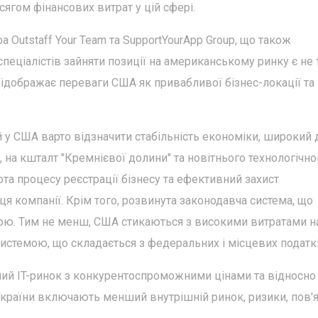
ягом фінансових витрат у цій сфері.
 Outstaff Your Team та SupportYourApp Group, що також
пеціалістів зайняти позиції на американському ринку є не 
 відображає переваги США як привабливої бізнес-локації та
 у США варто відзначити стабільність економіки, широкий 
, на кшталт "Кремнієвої долини" та новітнього технологічно
та процесу реєстрації бізнесу та ефективний захист
иця компанії. Крім того, розвинута законодавча система, що
гою. Тим не менш, США стикаються з високими витратами н
истемою, що складається з федеральних і місцевих податкі
нений IT-ринок з конкурентоспроможними цінами та відносно
раїни включають менший внутрішній ринок, ризики, пов'я