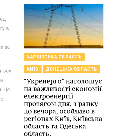
ред
гу в
и за
ХАРКІВСЬКА ОБЛАСТЬ
КИЇВ
ДОНЕЦЬКА ОБЛАСТЬ
атьох
"Укренерго" наголошує
и.
на важливості економії
ї. Це
електроенергії
о,
протягом дня, з ранку
до вечора, особливо в
регіонах Київ, Київська
область та Одеська
область.