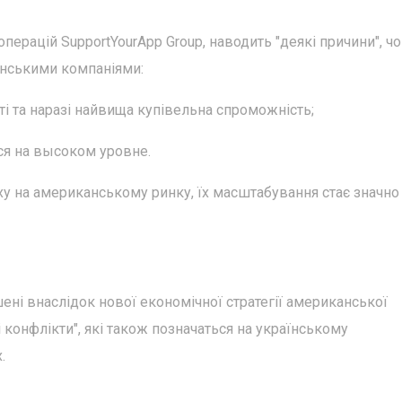
операцій SupportYourApp Group, наводить "деякі причини", ч
анськими компаніями:
і та наразі найвища купівельна спроможність;
ся на высоком уровне.
іху на американському ринку, їх масштабування стає значно
ені внаслідок нової економічної стратегії американської
і конфлікти", які також позначаться на українському
.