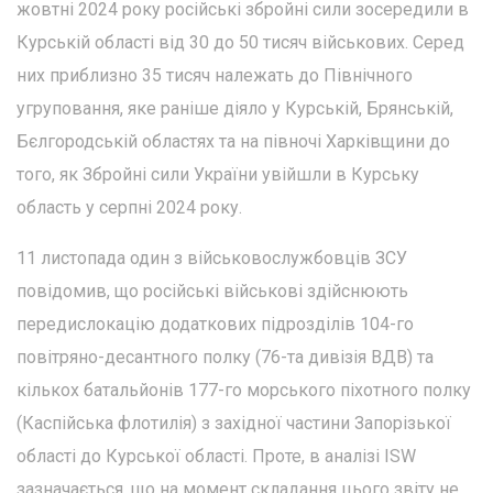
жовтні 2024 року російські збройні сили зосередили в
Курській області від 30 до 50 тисяч військових. Серед
них приблизно 35 тисяч належать до Північного
угруповання, яке раніше діяло у Курській, Брянській,
Бєлгородській областях та на півночі Харківщини до
того, як Збройні сили України увійшли в Курську
область у серпні 2024 року.
11 листопада один з військовослужбовців ЗСУ
повідомив, що російські військові здійснюють
передислокацію додаткових підрозділів 104-го
повітряно-десантного полку (76-та дивізія ВДВ) та
кількох батальйонів 177-го морського піхотного полку
(Каспійська флотилія) з західної частини Запорізької
області до Курської області. Проте, в аналізі ISW
зазначається, що на момент складання цього звіту не