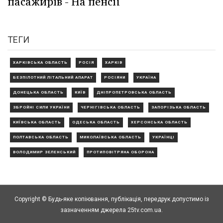
пасажирів - На пенсії
ТЕГИ
ХАРКІВСЬКА ОБЛАСТЬ
РОСІЯ
ХАРКІВ
БЕЗПІЛОТНИЙ ЛІТАЛЬНИЙ АПАРАТ
РОСІЯНИ
УКРАЇНА
ДОНЕЦЬКА ОБЛАСТЬ
КИЇВ
ДНІПРОПЕТРОВСЬКА ОБЛАСТЬ
ЗБРОЙНІ СИЛИ УКРАЇНИ
ЧЕРНІГІВСЬКА ОБЛАСТЬ
ЗАПОРІЗЬКА ОБЛАСТЬ
КИЇВСЬКА ОБЛАСТЬ
ОДЕСЬКА ОБЛАСТЬ
ХЕРСОНСЬКА ОБЛАСТЬ
ПОЛТАВСЬКА ОБЛАСТЬ
МИКОЛАЇВСЬКА ОБЛАСТЬ
УКРАЇНЦІ
ВОЛОДИМИР ЗЕЛЕНСЬКИЙ
ПРОТИПОВІТРЯНА ОБОРОНА
Copyright © Будь-яке копiювання, публiкацiя, передрук допустимо із
зазначенням джерела 25tv.com.ua.