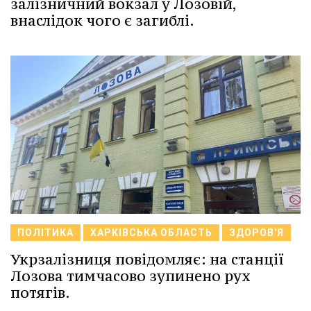
залізничний вокзал у Лозовій,
внаслідок чого є загиблі.
ПОЛІТИКА
ХАРКІВСЬКА ОБЛАСТЬ
ЗДОРОВ'Я
Укрзалізниця повідомляє: на станції
Лозова тимчасово зупинено рух
потягів.