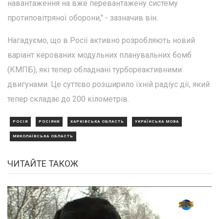
навантаження на вже перевантажену систему
протиповітряної оборони," - зазначив він.
Нагадуємо, що в Росії активно розробляють новий
варіант керованих модульних планувальних бомб
(КМПБ), які тепер обладнані турбореактивними
двигунами. Це суттєво розширило їхній радіус дії, який
тепер складає до 200 кілометрів.
РОСІЯ
РОСІЯНИ
ХАРКІВСЬКА ОБЛАСТЬ
УКРАЇНСЬКА МОВА
МИКОЛАЇВСЬКА ОБЛАСТЬ
ЧИТАЙТЕ ТАКОЖ