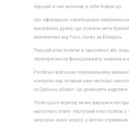
перший із них включає в себе бойові дії.
Цю інформацію оприлюднило американське ви
висловлює думку, що основна мета Кремля 
залежатиме від Росії, схожу на Білорусь.
Перший етап полягає в захопленні або знищ
територія могла функціонувати, зокрема в
Російські військові планувальники вважают
контроль над чотирма вже частково захопл
та Одеську області. Це дозволить відрізати
Після цього агресор може вирішити погоди
наступного етапу. Наступний етап полягає у
загрозою нової агресії, з метою отримання