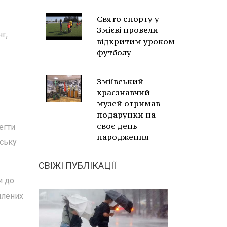
Свято спорту у
Змієві провели
г,
відкритим уроком
футболу
Зміївський
краєзнавчий
музей отримав
подарунки на
своє день
егти
народження
вську
СВІЖІ ПУБЛІКАЦІЇ
и до
плених