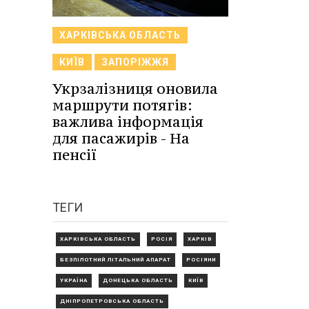
ХАРКІВСЬКА ОБЛАСТЬ
КИЇВ
ЗАПОРІЖЖЯ
Укрзалізниця оновила
маршрути потягів:
важлива інформація
для пасажирів - На
пенсії
ТЕГИ
ХАРКІВСЬКА ОБЛАСТЬ
РОСІЯ
ХАРКІВ
БЕЗПІЛОТНИЙ ЛІТАЛЬНИЙ АПАРАТ
РОСІЯНИ
УКРАЇНА
ДОНЕЦЬКА ОБЛАСТЬ
КИЇВ
ДНІПРОПЕТРОВСЬКА ОБЛАСТЬ