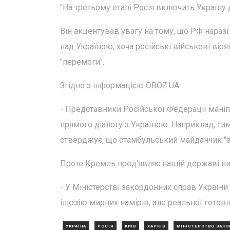
"На третьому етапі Росія включить Україну до
Він акцентував увагу на тому, що РФ наразі
над Україною, хоча російські військові вір
"перемоги".
Згідно з інформацією OBOZ.UA:
- Представники Російської Федерації маніп
прямого діалогу з Україною. Наприклад, ти
стверджує, що стамбульський майданчик "
Проте Кремль пред'являє нашій державі низ
- У Міністерстві закордонних справ України
ілюзію мирних намірів, але реальної готов
УКРАЇНА
РОСІЯ
КИЇВ
ХАРКІВ
МІНІСТЕРСТВО ЗАКО