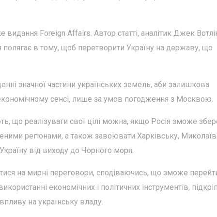
дання Foreign Affairs. Автор статті, аналітик Джек Вотлін
полягає в тому, щоб перетворити Україну на державу, що
енні значної частини українських земель, аби залишкова
 економічному сенсі, лише за умов погодження з Москвою.
ь, що реалізувати свої цілі можна, якщо Росія зможе збер
еними регіонами, а також завоювати Харківську, Миколаї
 Україну від виходу до Чорного моря.
тися на мирні переговори, сподіваючись, що зможе перейт
 використанні економічних і політичних інструментів, підкрі
 впливу на українську владу.