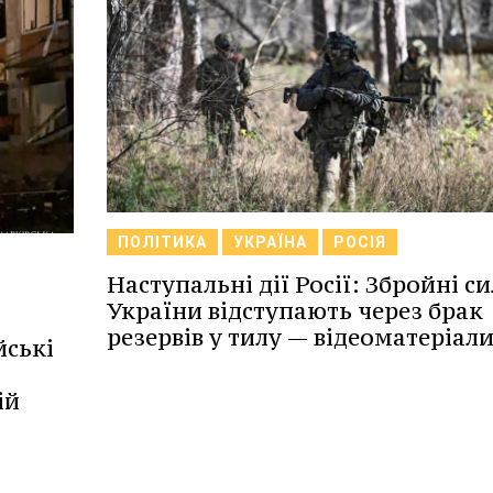
ПОЛІТИКА
УКРАЇНА
РОСІЯ
Наступальні дії Росії: Збройні с
України відступають через брак
резервів у тилу — відеоматеріали
йські
ій