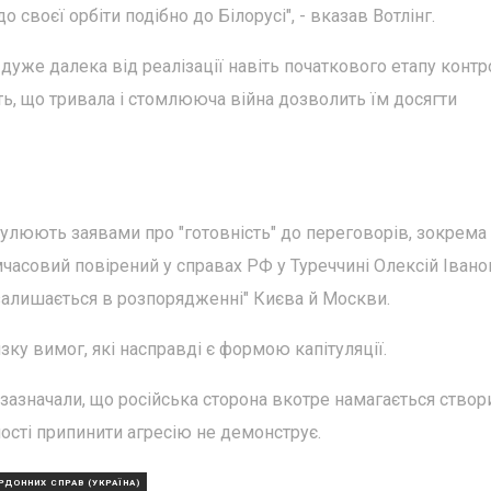
 своєї орбіти подібно до Білорусі", - вказав Вотлінг.
 дуже далека від реалізації навіть початкового етапу конт
ять, що тривала і стомлююча війна дозволить їм досягти
улюють заявами про "готовність" до переговорів, зокрема
мчасовий повірений у справах РФ у Туреччині Олексій Івано
залишається в розпорядженні" Києва й Москви.
ку вимог, які насправді є формою капітуляції.
 зазначали, що російська сторона вкотре намагається створ
ності припинити агресію не демонструє.
РДОННИХ СПРАВ (УКРАЇНА)