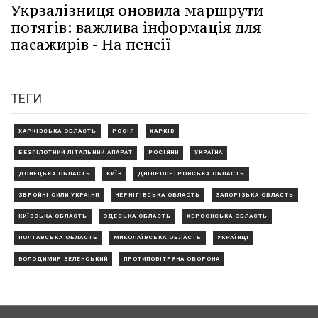
Укрзалізниця оновила маршрути
потягів: важлива інформація для
пасажирів - На пенсії
ТЕГИ
ХАРКІВСЬКА ОБЛАСТЬ
РОСІЯ
ХАРКІВ
БЕЗПІЛОТНИЙ ЛІТАЛЬНИЙ АПАРАТ
РОСІЯНИ
УКРАЇНА
ДОНЕЦЬКА ОБЛАСТЬ
КИЇВ
ДНІПРОПЕТРОВСЬКА ОБЛАСТЬ
ЗБРОЙНІ СИЛИ УКРАЇНИ
ЧЕРНІГІВСЬКА ОБЛАСТЬ
ЗАПОРІЗЬКА ОБЛАСТЬ
КИЇВСЬКА ОБЛАСТЬ
ОДЕСЬКА ОБЛАСТЬ
ХЕРСОНСЬКА ОБЛАСТЬ
ПОЛТАВСЬКА ОБЛАСТЬ
МИКОЛАЇВСЬКА ОБЛАСТЬ
УКРАЇНЦІ
ВОЛОДИМИР ЗЕЛЕНСЬКИЙ
ПРОТИПОВІТРЯНА ОБОРОНА