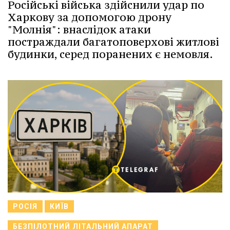
Російські війська здійснили удар по
Харкову за допомогою дрону
"Молнія": внаслідок атаки
постраждали багатоповерхові житлові
будинки, серед поранених є немовля.
РОСІЯ
КИЇВ
БЕЗПІЛОТНИЙ ЛІТАЛЬНИЙ АПАРАТ