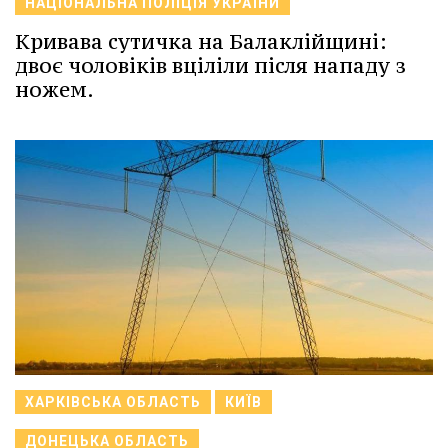
НАЦІОНАЛЬНА ПОЛІЦІЯ УКРАЇНИ
Кривава сутичка на Балаклійщині:
двоє чоловіків вціліли після нападу з
ножем.
ХАРКІВСЬКА ОБЛАСТЬ
КИЇВ
ДОНЕЦЬКА ОБЛАСТЬ