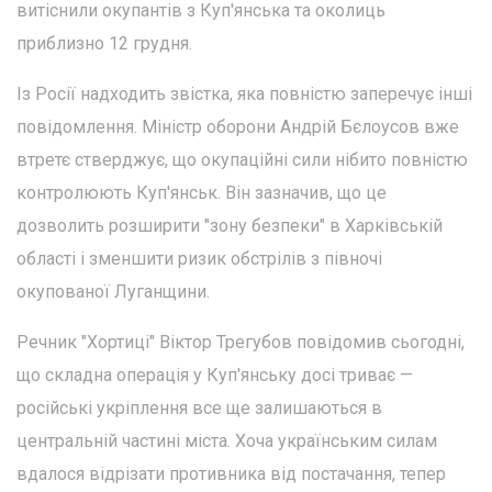
витіснили окупантів з Куп'янська та околиць
приблизно 12 грудня.
Із Росії надходить звістка, яка повністю заперечує інші
повідомлення. Міністр оборони Андрій Бєлоусов вже
втретє стверджує, що окупаційні сили нібито повністю
контролюють Куп'янськ. Він зазначив, що це
дозволить розширити "зону безпеки" в Харківській
області і зменшити ризик обстрілів з півночі
окупованої Луганщини.
Речник "Хортиці" Віктор Трегубов повідомив сьогодні,
що складна операція у Куп'янську досі триває —
російські укріплення все ще залишаються в
центральній частині міста. Хоча українським силам
вдалося відрізати противника від постачання, тепер