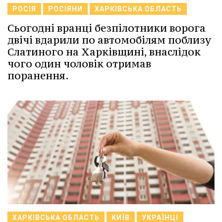
РОСІЯ
РОСІЯНИ
ХАРКІВСЬКА ОБЛАСТЬ
Сьогодні вранці безпілотники ворога
двічі вдарили по автомобілям поблизу
Слатиного на Харківщині, внаслідок
чого один чоловік отримав
поранення.
ХАРКІВСЬКА ОБЛАСТЬ
КИЇВ
УКРАЇНЦІ