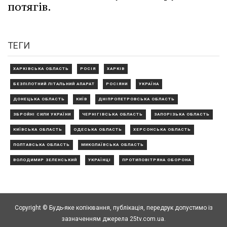
потягів.
ТЕГИ
ХАРКІВСЬКА ОБЛАСТЬ
РОСІЯ
ХАРКІВ
БЕЗПІЛОТНИЙ ЛІТАЛЬНИЙ АПАРАТ
РОСІЯНИ
УКРАЇНА
ДОНЕЦЬКА ОБЛАСТЬ
КИЇВ
ДНІПРОПЕТРОВСЬКА ОБЛАСТЬ
ЗБРОЙНІ СИЛИ УКРАЇНИ
ЧЕРНІГІВСЬКА ОБЛАСТЬ
ЗАПОРІЗЬКА ОБЛАСТЬ
КИЇВСЬКА ОБЛАСТЬ
ОДЕСЬКА ОБЛАСТЬ
ХЕРСОНСЬКА ОБЛАСТЬ
ПОЛТАВСЬКА ОБЛАСТЬ
МИКОЛАЇВСЬКА ОБЛАСТЬ
ВОЛОДИМИР ЗЕЛЕНСЬКИЙ
УКРАЇНЦІ
ПРОТИПОВІТРЯНА ОБОРОНА
Copyright © Будь-яке копiювання, публiкацiя, передрук допустимо із
зазначенням джерела 25tv.com.ua.