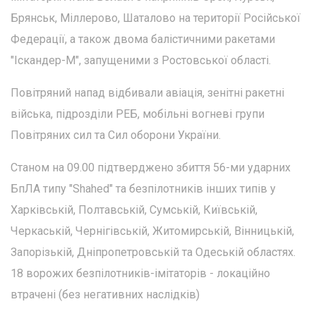
Брянськ, Міллерово, Шаталово на території Російської
Федерації, а також двома балістичними ракетами
"Іскандер-М", запущеними з Ростовської області.
Повітряний напад відбивали авіація, зенітні ракетні
війська, підрозділи РЕБ, мобільні вогневі групи
Повітряних сил та Сил оборони України.
Станом на 09.00 підтверджено збиття 56-ми ударних
БпЛА типу "Shahed" та безпілотників інших типів у
Харківській, Полтавській, Сумській, Київській,
Черкаській, Чернігівській, Житомирській, Вінницькій,
Запорізькій, Дніпропетровській та Одеській областях.
18 ворожих безпілотників-імітаторів - локаційно
втрачені (без негативних наслідків)