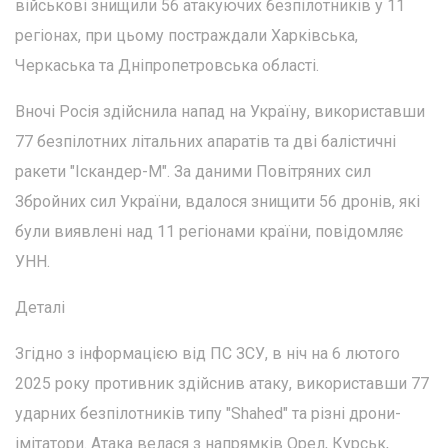
військові знищили 56 атакуючих безпілотників у 11
регіонах, при цьому постраждали Харківська,
Черкаська та Дніпропетровська області.
Вночі Росія здійснила напад на Україну, використавши
77 безпілотних літальних апаратів та дві балістичні
ракети "Іскандер-М". За даними Повітряних сил
Збройних сил України, вдалося знищити 56 дронів, які
були виявлені над 11 регіонами країни, повідомляє
УНН.
Деталі
Згідно з інформацією від ПС ЗСУ, в ніч на 6 лютого
2025 року противник здійснив атаку, використавши 77
ударних безпілотників типу "Shahed" та різні дрони-
імітатори. Атака велася з напрямків Орел, Курськ,