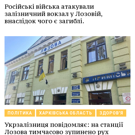
Російські війська атакували
залізничний вокзал у Лозовій,
внаслідок чого є загиблі.
ПОЛІТИКА
ХАРКІВСЬКА ОБЛАСТЬ
ЗДОРОВ'Я
Укрзалізниця повідомляє: на станції
Лозова тимчасово зупинено рух