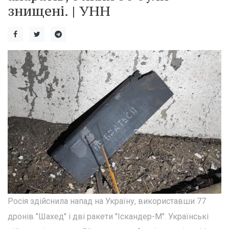
знищені. | УНН
Росія здійснила напад на Україну, використавши 77
дронів "Шахед" і дві ракети "Іскандер-М". Українські