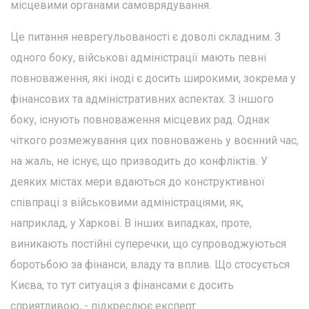
місцевими органами самоврядування.
Це питання неврегульованості є доволі складним. З
одного боку, військові адміністрації мають певні
повноваження, які іноді є досить широкими, зокрема у
фінансових та адміністративних аспектах. З іншого
боку, існують повноваження місцевих рад. Однак
чіткого розмежування цих повноважень у воєнний час,
на жаль, не існує, що призводить до конфліктів. У
деяких містах мери вдаються до конструктивної
співпраці з військовими адміністраціями, як,
наприклад, у Харкові. В інших випадках, проте,
виникають постійні суперечки, що супроводжуються
боротьбою за фінанси, владу та вплив. Що стосується
Києва, то тут ситуація з фінансами є досить
сприятливою, - підкреслює експерт.