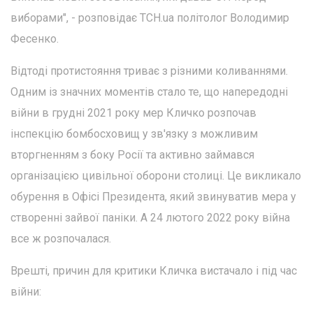
виборами", - розповідає ТСН.ua політолог Володимир
Фесенко.
Відтоді протистояння триває з різними коливаннями.
Одним із значних моментів стало те, що напередодні
війни в грудні 2021 року мер Кличко розпочав
інспекцію бомбосховищ у зв'язку з можливим
вторгненням з боку Росії та активно займався
організацією цивільної оборони столиці. Це викликало
обурення в Офісі Президента, який звинуватив мера у
створенні зайвої паніки. А 24 лютого 2022 року війна
все ж розпочалася.
Врешті, причин для критики Кличка вистачало і під час
війни: