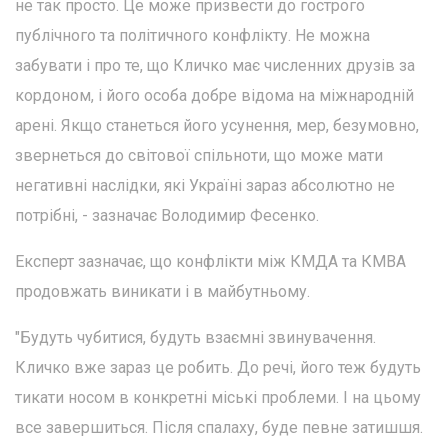
не так просто. Це може призвести до гострого
публічного та політичного конфлікту. Не можна
забувати і про те, що Кличко має численних друзів за
кордоном, і його особа добре відома на міжнародній
арені. Якщо станеться його усунення, мер, безумовно,
звернеться до світової спільноти, що може мати
негативні наслідки, які Україні зараз абсолютно не
потрібні, - зазначає Володимир Фесенко.
Експерт зазначає, що конфлікти між КМДА та КМВА
продовжать виникати і в майбутньому.
"Будуть чубитися, будуть взаємні звинувачення.
Кличко вже зараз це робить. До речі, його теж будуть
тикати носом в конкретні міські проблеми. І на цьому
все завершиться. Після спалаху, буде певне затишшя.