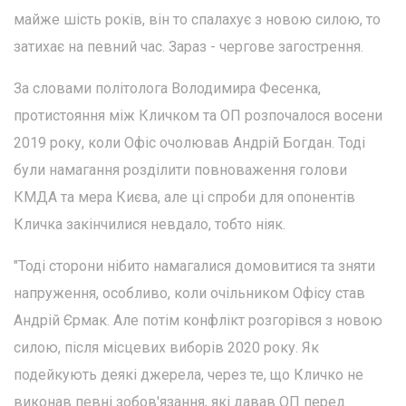
майже шість років, він то спалахує з новою силою, то
затихає на певний час. Зараз - чергове загострення.
За словами політолога Володимира Фесенка,
протистояння між Кличком та ОП розпочалося восени
2019 року, коли Офіс очолював Андрій Богдан. Тоді
були намагання розділити повноваження голови
КМДА та мера Києва, але ці спроби для опонентів
Кличка закінчилися невдало, тобто ніяк.
"Тоді сторони нібито намагалися домовитися та зняти
напруження, особливо, коли очільником Офісу став
Андрій Єрмак. Але потім конфлікт розгорівся з новою
силою, після місцевих виборів 2020 року. Як
подейкують деякі джерела, через те, що Кличко не
виконав певні зобов'язання, які давав ОП перед