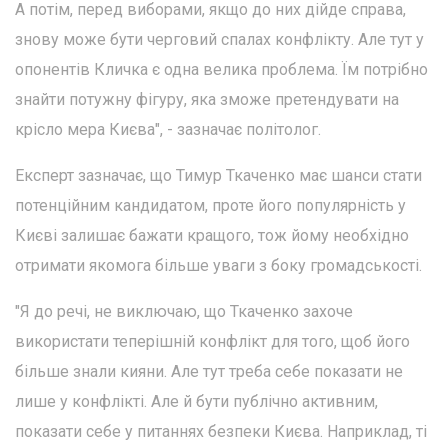
А потім, перед виборами, якщо до них дійде справа,
знову може бути черговий спалах конфлікту. Але тут у
опонентів Кличка є одна велика проблема. Їм потрібно
знайти потужну фігуру, яка зможе претендувати на
крісло мера Києва", - зазначає політолог.
Експерт зазначає, що Тимур Ткаченко має шанси стати
потенційним кандидатом, проте його популярність у
Києві залишає бажати кращого, тож йому необхідно
отримати якомога більше уваги з боку громадськості.
"Я до речі, не виключаю, що Ткаченко захоче
використати теперішній конфлікт для того, щоб його
більше знали кияни. Але тут треба себе показати не
лише у конфлікті. Але й бути публічно активним,
показати себе у питаннях безпеки Києва. Наприклад, ті