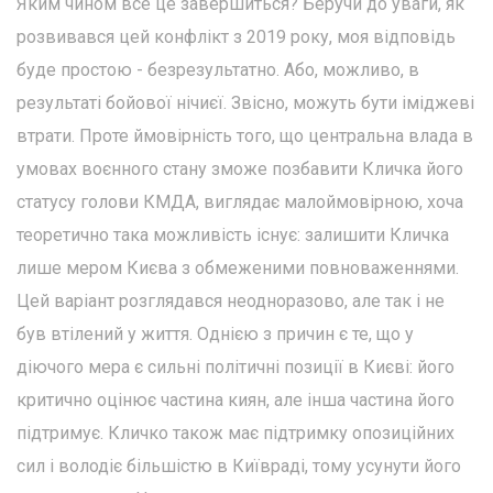
Яким чином все це завершиться? Беручи до уваги, як
розвивався цей конфлікт з 2019 року, моя відповідь
буде простою - безрезультатно. Або, можливо, в
результаті бойової нічиєї. Звісно, можуть бути іміджеві
втрати. Проте ймовірність того, що центральна влада в
умовах воєнного стану зможе позбавити Кличка його
статусу голови КМДА, виглядає малоймовірною, хоча
теоретично така можливість існує: залишити Кличка
лише мером Києва з обмеженими повноваженнями.
Цей варіант розглядався неодноразово, але так і не
був втілений у життя. Однією з причин є те, що у
діючого мера є сильні політичні позиції в Києві: його
критично оцінює частина киян, але інша частина його
підтримує. Кличко також має підтримку опозиційних
сил і володіє більшістю в Київраді, тому усунути його