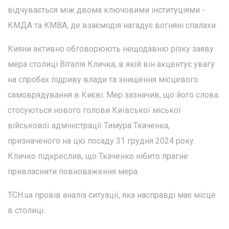
відчувається між двома ключовими інституціями -
КМДА та КМВА, де взаємодія нагадує вогняні спалахи.
Кияни активно обговорюють нещодавню різку заяву
мера столиці Віталія Кличка, в якій він акцентує увагу
на спробах підриву влади та знищення місцевого
самоврядування в Києві. Мер зазначив, що його слова
стосуються нового голови Київської міської
військової адміністрації Тимура Ткаченка,
призначеного на цю посаду 31 грудня 2024 року.
Кличко підкреслив, що Ткаченко нібито прагне
привласнити повноваження мера.
ТСН.ua провів аналіз ситуації, яка насправді має місце
в столиці.