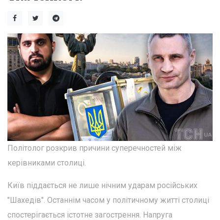
Політолог розкрив причини суперечностей між
керівниками столиці.
Київ піддається не лише нічним ударам російських
"Шахедів". Останнім часом у політичному житті столиці
спостерігається істотне загострення. Напруга