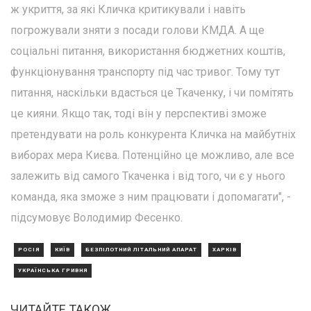
ж укриття, за які Кличка критикували і навіть
погрожували зняти з посади голови КМДА. А ще
соціальні питання, використання бюджетних коштів,
функціонування транспорту під час тривог. Тому тут
питання, наскільки вдасться це Ткаченку, і чи помітять
це кияни. Якщо так, тоді він у перспективі зможе
претендувати на роль конкурента Кличка на майбутніх
виборах мера Києва. Потенційно це можливо, але все
залежить від самого Ткаченка і від того, чи є у нього
команда, яка зможе з ним працювати і допомагати", -
підсумовує Володимир Фесенко.
РОСІЯ
КИЇВ
БЕЗПІЛОТНИЙ ЛІТАЛЬНИЙ АПАРАТ
ХАРКІВ
УКРАЇНСЬКА ГРИВНЯ
ЧИТАЙТЕ ТАКОЖ