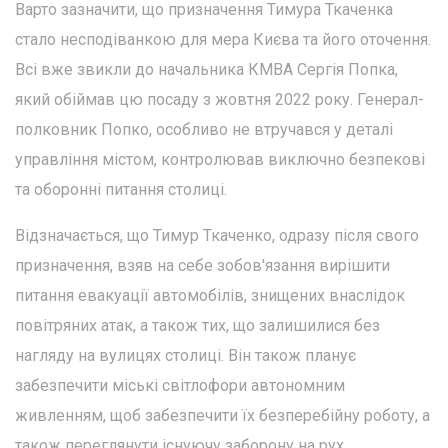
Варто зазначити, що призначення Тимура Ткаченка
стало несподіванкою для мера Києва та його оточення.
Всі вже звикли до начальника КМВА Сергія Попка,
який обіймав цю посаду з жовтня 2022 року. Генерал-
полковник Попко, особливо не втручався у деталі
управління містом, контролював виключно безпекові
та оборонні питання столиці.
Відзначається, що Тимур Ткаченко, одразу після свого
призначення, взяв на себе зобов'язання вирішити
питання евакуації автомобілів, знищених внаслідок
повітряних атак, а також тих, що залишилися без
нагляду на вулицях столиці. Він також планує
забезпечити міські світлофори автономним
живленням, щоб забезпечити їх безперебійну роботу, а
також переглянути існуючу заборону на рух