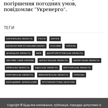
погіршення погодних умов,
повідомляє "Укренерго".
ТЕГИ
ХАРКІВСЬКА ОБЛАСТЬ
РОСІЯ
ХАРКІВ
БЕЗПІЛОТНИЙ ЛІТАЛЬНИЙ АПАРАТ
РОСІЯНИ
УКРАЇНА
ДОНЕЦЬКА ОБЛАСТЬ
КИЇВ
ДНІПРОПЕТРОВСЬКА ОБЛАСТЬ
ЗБРОЙНІ СИЛИ УКРАЇНИ
ЧЕРНІГІВСЬКА ОБЛАСТЬ
ЗАПОРІЗЬКА ОБЛАСТЬ
КИЇВСЬКА ОБЛАСТЬ
ОДЕСЬКА ОБЛАСТЬ
ХЕРСОНСЬКА ОБЛАСТЬ
ПОЛТАВСЬКА ОБЛАСТЬ
МИКОЛАЇВСЬКА ОБЛАСТЬ
УКРАЇНЦІ
ВОЛОДИМИР ЗЕЛЕНСЬКИЙ
ПРОТИПОВІТРЯНА ОБОРОНА
Copyright © Будь-яке копiювання, публiкацiя, передрук допустимо із