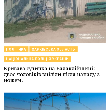
ПОЛІТИКА
ХАРКІВСЬКА ОБЛАСТЬ
НАЦІОНАЛЬНА ПОЛІЦІЯ УКРАЇНИ
Кривава сутичка на Балаклійщині:
двоє чоловіків вціліли після нападу з
ножем.