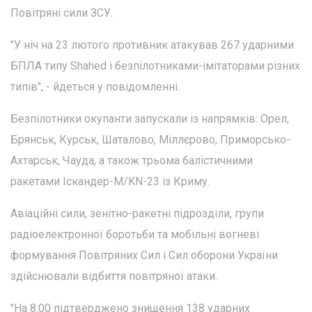
Повітряні сили ЗСУ.
"У ніч на 23 лютого противник атакував 267 ударними
БПЛА типу Shahed і безпілотниками-імітаторами різних
типів", - йдеться у повідомленні.
Безпілотники окупанти запускали із напрямків: Орел,
Брянськ, Курськ, Шаталово, Міллєрово, Приморсько-
Ахтарськ, Чауда, а також трьома балістичними
ракетами Іскандер-М/KN-23 із Криму.
Авіаційні сили, зенітно-ракетні підрозділи, групи
радіоелектронної боротьби та мобільні вогневі
формування Повітряних Сил і Сил оборони України
здійснювали відбиття повітряної атаки.
"На 8:00 підтверджено знищення 138 ударних