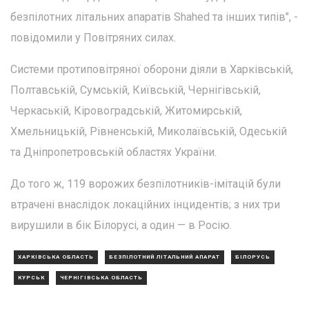
безпілотних літальних апаратів Shahed та інших типів", -
повідомили у Повітряних силах.
Системи протиповітряної оборони діяли в Харківській,
Полтавській, Сумській, Київській, Чернігівській,
Черкаській, Кіровоградській, Житомирській,
Хмельницькій, Рівненській, Миколаївській, Одеській
та Дніпропетровській областях України.
До того ж, 119 ворожих безпілотників-імітацій були
втрачені внаслідок локаційних інцидентів; з них три
вирушили в бік Білорусі, а один — в Росію.
ХАРКІВСЬКА ОБЛАСТЬ
БЕЗПІЛОТНИЙ ЛІТАЛЬНИЙ АПАРАТ
БІЛОРУСЬ
КУРСЬК
ЧЕРНІГІВСЬКА ОБЛАСТЬ