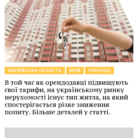
ХАРКІВСЬКА ОБЛАСТЬ
КИЇВ
УКРАЇНЦІ
В той час як орендодавці підвищують
свої тарифи, на українському ринку
нерухомості існує тип житла, на який
спостерігається різке зниження
попиту. Більше деталей у статті.