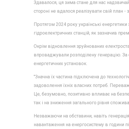
Здавалося, ця зима стане для нас надзвичай
стороні не вдалося реалізувати свій план - 
Протягом 2024 року українські енергетики 
гідроелектричних станцій, як зазначив пре
Окрім відновлення зруйнованих електроста
впроваджували розподілену генерацію. За
енергетичних установок.
"Значна їх частина підключена до технологі
задоволення їхніх власних потреб. Переваж
Це, безумовно, позитивно впливає на безпе
так і на зниження загального рівня спожива
Незважаючи на обставини, навіть генераці
навантаження на енергосистему в години п