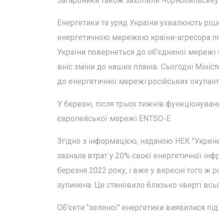
Загарбники також захопили Чорнобильську
Енергетики та уряд України ухвалюють ріш
енергетичною мережею країни-агресора пі
України повернеться до об'єднаної мережі 
вніс зміни до наших планів. Сьогодні Міні
до енергетичної мережі російських окупант
У березні, після трьох тижнів функціонуван
європейської мережі ENTSO-E.
Згідно з інформацією, наданою НЕК "Укрене
зазнала втрат у 20% своєї енергетичної інф
березня 2022 року, і вже у вересні того ж 
зупинена. Це становило близько чверті всьог
Об'єкти "зеленої" енергетики виявилися під