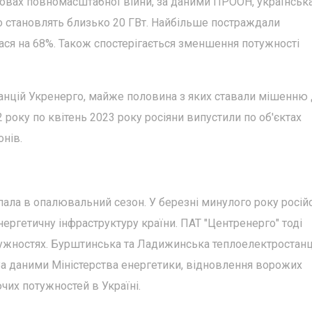
овах повномасштабної війни, за даними ПРООН, українськ
о становлять близько 20 ГВт. Найбільше постраждали
лася на 68%. Також спостерігається зменшення потужності
станцій Укренерго, майже половина з яких ставали мішенню
 року по квітень 2023 року росіяни випустили по об'єктах
онів.
пала в опалювальний сезон. У березні минулого року росій
нергетичну інфраструктуру країни. ПАТ "Центренерго" тоді
отужностях. Бурштинська та Ладижинська теплоелектростанці
За даними Міністерства енергетики, відновлення ворожих
чих потужностей в Україні.