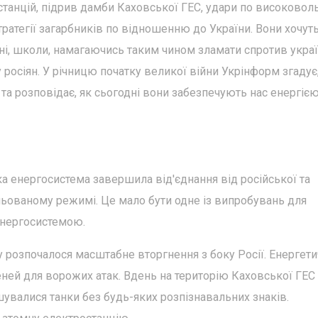
станцій, підрив дамби Каховської ГЕС, удари по високоволь
стратегії загарбників по відношенню до України. Вони хочут
рні, школи, намагаючись таким чином зламати спротив украї
 росіян. У річницю початку великої війни Укрінформ згадує
 та розповідає, як сьогодні вони забезпечують нас енергіє
ька енергосистема завершила від'єднання від російської та
льованому режимі. Це мало бути одне із випробувань для
енергосистемою.
у розпочалося масштабне вторгнення з боку Росії. Енергет
ней для ворожих атак. Вдень на територію Каховської ГЕС
шувалися танки без будь-яких розпізнавальних знаків.