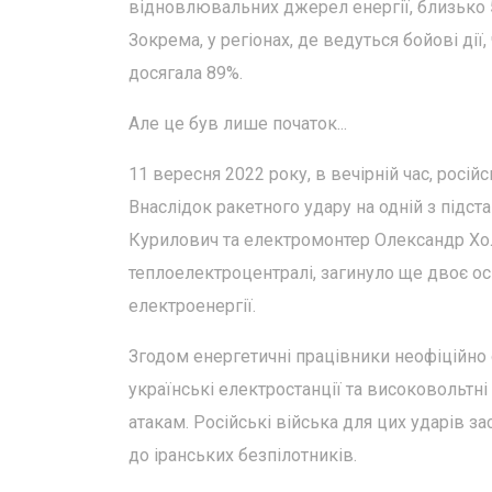
відновлювальних джерел енергії, близько 
Зокрема, у регіонах, де ведуться бойові дії,
досягала 89%.
Але це був лише початок...
11 вересня 2022 року, в вечірній час, російс
Внаслідок ракетного удару на одній з підст
Курилович та електромонтер Олександр Холо
теплоелектроцентралі, загинуло ще двоє осі
електроенергії.
Згодом енергетичні працівники неофіційно 
українські електростанції та високовольтн
атакам. Російські війська для цих ударів з
до іранських безпілотників.