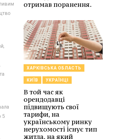
отримав поранення.
жливим
ицтво
й,
.
ХАРКІВСЬКА ОБЛАСТЬ
та
КИЇВ
УКРАЇНЦІ
В той час як
орендодавці
підвищують свої
вала
тарифи, на
о 5
українському ринку
нерухомості існує тип
житла, на який