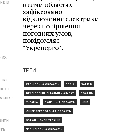
ькій
в семи областях
зафіксовано
відключення електрики
через погіршення
погодних умов,
повідомляє
"Укренерго".
них
ТЕГИ
 на
ХАРКІВСЬКА ОБЛАСТЬ
РОСІЯ
ХАРКІВ
ості.
БЕЗПІЛОТНИЙ ЛІТАЛЬНИЙ АПАРАТ
РОСІЯНИ
ачів -
УКРАЇНА
ДОНЕЦЬКА ОБЛАСТЬ
КИЇВ
ДНІПРОПЕТРОВСЬКА ОБЛАСТЬ
зити
ЗБРОЙНІ СИЛИ УКРАЇНИ
ють
ЧЕРНІГІВСЬКА ОБЛАСТЬ