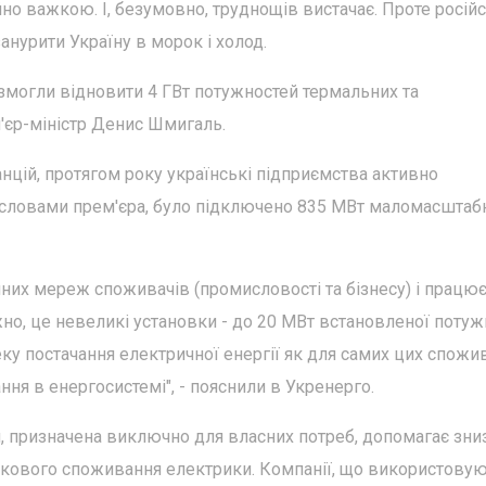
но важкою. І, безумовно, труднощів вистачає. Проте російс
занурити Україну в морок і холод.
змогли відновити 4 ГВт потужностей термальних та
м'єр-міністр Денис Шмигаль.
нцій, протягом року українські підприємства активно
 словами прем'єра, було підключено 835 МВт маломасштаб
чних мереж споживачів (промисловості та бізнесу) і працює
но, це невеликі установки - до 20 МВт встановленої потужн
ку постачання електричної енергії як для самих цих спожив
ння в енергосистемі", - пояснили в Укренерго.
я, призначена виключно для власних потреб, допомагає зни
ікового споживання електрики. Компанії, що використову