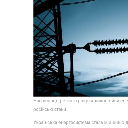
Наприкінці третього року великої війни ене
російські атаки
Українська енергосистема стала мішенню 