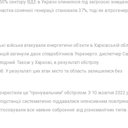
50% сектору ВДЕ в Україні опинилося під загрозою знищен
 частка сонячної генерації становила 37%, тоді як вітрогене
ькі війська атакували енергетичні об’єкти в Харківській обл
анцій загинули двоє співробітників Укренерго: диспетчер Св
дний. Також у Харкові, в результаті обстрілу
б. У результаті цих атак місто та область залишилися без
охрестили це "тренувальним" обстрілом. З 10 жовтня 2022 
і підстанції систематично піддавалися інтенсивним повітря
астосовували все наявне озброєння: від різноманітних типів