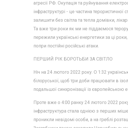
агресії РФ. Окупація та руйнування електро
інфраструктурі - це частина терористичної 
залишити без світла та тепла домівки, ліка
Та вже три роки як ми не піддаємося терору
пережили українські енергетики за ці роки,
попри постійні російські атаки.
ПЕРШИЙ РІК БОРОТЬБИ ЗА СВІТЛО
Ніч на 24 лютого 2022 року. О 1:32 українс
білоруської, щоб три доби працювати в ізо
подальшої синхронізації із європейською 
Проте вже о 4:00 ранку 24 лютого 2022 рок
інфраструктура стала однією з перших міше
проникли невідомі особи, а на греблі розта