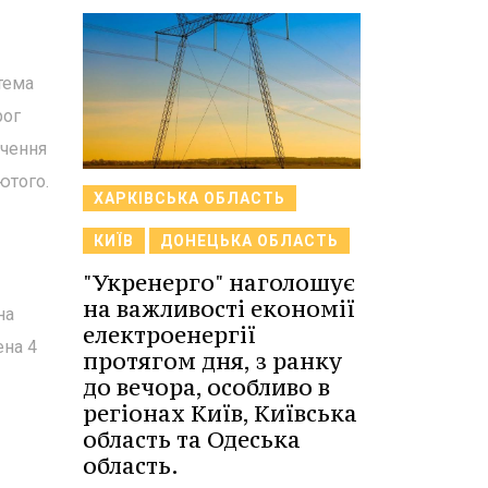
тема
рог
ючення
ютого.
ХАРКІВСЬКА ОБЛАСТЬ
КИЇВ
ДОНЕЦЬКА ОБЛАСТЬ
"Укренерго" наголошує
на важливості економії
на
електроенергії
ена 4
протягом дня, з ранку
до вечора, особливо в
регіонах Київ, Київська
область та Одеська
область.