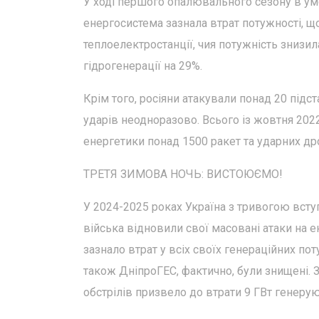
У ході першого опалювального сезону в ум
енергосистема зазнала втрат потужності, щ
теплоелектростанції, чия потужність знизи
гідрогенерації на 29%.
Крім того, росіяни атакували понад 20 під
ударів неодноразово. Всього із жовтня 2022
енергетики понад 1500 ракет та ударних др
ТРЕТЯ ЗИМОВА НОЧЬ: ВИСТОЮЄМО!
У 2024-2025 роках Україна з тривогою всту
війська відновили свої масовані атаки на е
зазнало втрат у всіх своїх генераційних п
також ДніпроГЕС, фактично, були знищені. 
обстрілів призвело до втрати 9 ГВт генерую