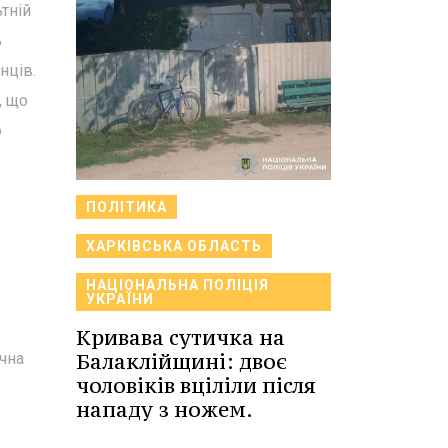
тній
ь
нців.
, що
ю
ПОЛІТИКА
ХАРКІВСЬКА ОБЛАСТЬ
НАЦІОНАЛЬНА ПОЛІЦІЯ
УКРАЇНИ
Кривава сутичка на
Балаклійщині: двоє
ична
чоловіків вціліли після
нападу з ножем.