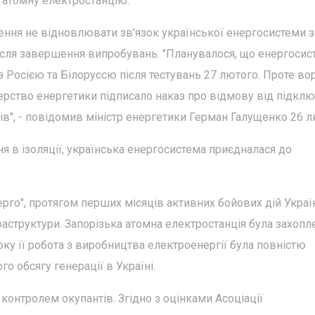
 атомну електростанцію.
ення не відновлювати зв'язок української енергосистеми з
сля завершення випробувань. "Планувалося, що енергосис
з Росією та Білоруссю після тестувань 27 лютого. Проте во
стерство енергетики підписало наказ про відмову від підкл
ів", - повідомив міністр енергетики Герман Галущенко 26 л
ня в ізоляції, українська енергосистема приєдналася до
рго", протягом перших місяців активних бойових дій Украї
раструктури. Запорізька атомна електростанція була захопл
року її робота з виробництва електроенергії була повністю
о обсягу генерації в Україні.
 контролем окупантів. Згідно з оцінками Асоціації