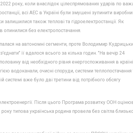
а 2022 року, коли внаслідок цілеспрямованих ударів по ва
ростанції, всі АЕС в Україні були змушені зупинити виробн
ики залишилися також теплові та гідроелектростанції. Як
ів опинилися без електропостачання.
палася на автономні сегменти, проте Володимир Кудрицьки
'єднати" її вдалося всього за кілька годин. "На вечір 24
оловину від необхідного рівня енергоспоживання в країні
єю водоканали, очисні споруди, системи теплопостачання 
ій системі вже було дві третини від потрібного обсягу
 електроенергії. Після цього Програма розвитку ООН оціню
 року типова українська родина провела без світла близьк