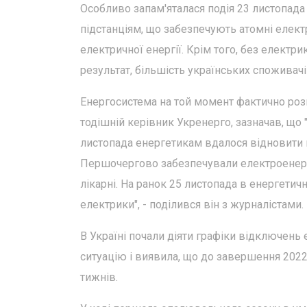
Особливо запам'яталася подія 23 листопад
підстанціям, що забезпечують атомні елект
електричної енергії. Крім того, без електр
результат, більшість українських споживач
Енергосистема на той момент фактично роз
тодішній керівник Укренерго, зазначав, що "з
листопада енергетикам вдалося відновити п
Першочергово забезпечували електроенергі
лікарні. На ранок 25 листопада в енергетичн
електрики", - поділився він з журналістами.
В Україні почали діяти графіки відключень
ситуацію і виявила, що до завершення 2022
тижнів.