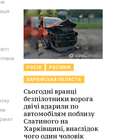
ня.
рація
асті.
ітлана
РОСІЯ
РОСІЯНИ
ХАРКІВСЬКА ОБЛАСТЬ
Сьогодні вранці
безпілотники ворога
року
двічі вдарили по
ним
автомобілям поблизу
 ракет
Слатиного на
Харківщині, внаслідок
чого один чоловік