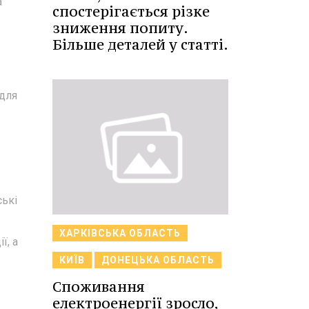
а
спостерігається різке
зниження попиту.
Більше деталей у статті.
 для
ські
ХАРКІВСЬКА ОБЛАСТЬ
ї, а
КИЇВ
ДОНЕЦЬКА ОБЛАСТЬ
Споживання
електроенергії зросло,