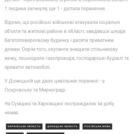
1 людина загинула, ще 1 - дістала поранення.
Відомо, що російські військові атакували соціальні
об'єкти та житлові райони в області, завдавши шкоди
багатоповерховому будинку і десяти приватним
домам. Окрім того, окупанти знищили стільникову
вежу, пошкодили газопроводи, господарські будівлі та
приватні автомобілі.
У Донецькій ще двоє цивільних поранені - у
Покровську та Мирнограді.
На Сумщині та Харківщині постраждалих за добу
немає.
ХАРКІВСЬКА ОБЛАСТЬ
ДОНЕЦЬКА ОБЛАСТЬ
РОСІЙСЬКА МОВА