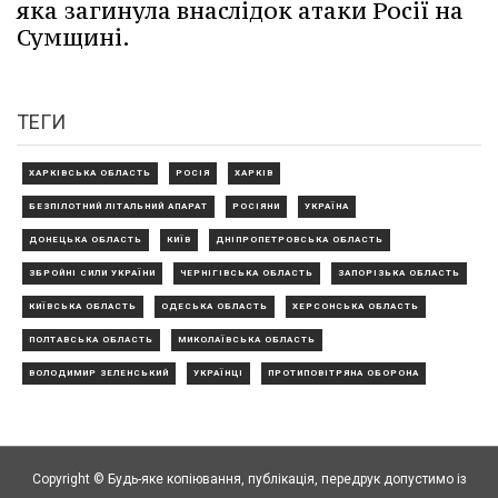
яка загинула внаслідок атаки Росії на
Сумщині.
ТЕГИ
ХАРКІВСЬКА ОБЛАСТЬ
РОСІЯ
ХАРКІВ
БЕЗПІЛОТНИЙ ЛІТАЛЬНИЙ АПАРАТ
РОСІЯНИ
УКРАЇНА
ДОНЕЦЬКА ОБЛАСТЬ
КИЇВ
ДНІПРОПЕТРОВСЬКА ОБЛАСТЬ
ЗБРОЙНІ СИЛИ УКРАЇНИ
ЧЕРНІГІВСЬКА ОБЛАСТЬ
ЗАПОРІЗЬКА ОБЛАСТЬ
КИЇВСЬКА ОБЛАСТЬ
ОДЕСЬКА ОБЛАСТЬ
ХЕРСОНСЬКА ОБЛАСТЬ
ПОЛТАВСЬКА ОБЛАСТЬ
МИКОЛАЇВСЬКА ОБЛАСТЬ
ВОЛОДИМИР ЗЕЛЕНСЬКИЙ
УКРАЇНЦІ
ПРОТИПОВІТРЯНА ОБОРОНА
Copyright © Будь-яке копiювання, публiкацiя, передрук допустимо із