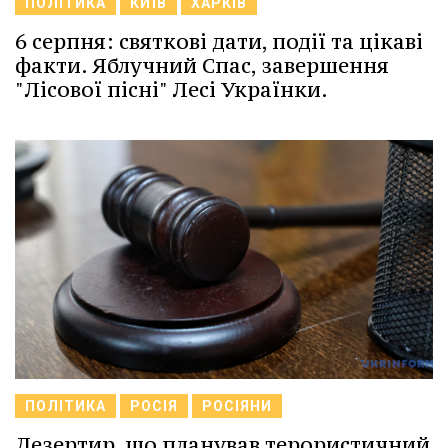
ПОЛІТИКА
КИЇВ
ХАРКІВ
6 серпня: святкові дати, події та цікаві
факти. Яблучний Спас, завершення
"Лісової пісні" Лесі Українки.
ПОЛІТИКА
РОСІЯ
РОСІЯНИ
Дезертир, що планував терористичний