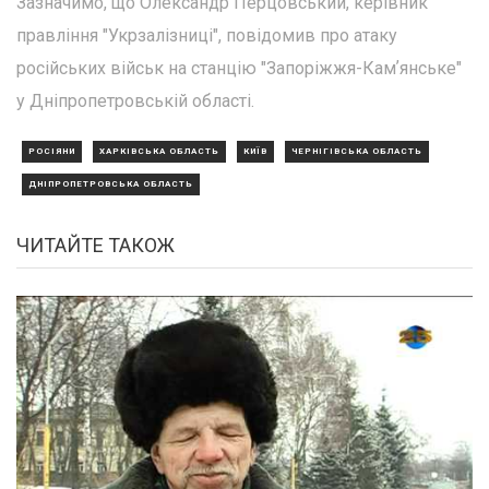
Зазначимо, що Олександр Перцовський, керівник
правління "Укрзалізниці", повідомив про атаку
російських військ на станцію "Запоріжжя-Камʼянське"
у Дніпропетровській області.
РОСІЯНИ
ХАРКІВСЬКА ОБЛАСТЬ
КИЇВ
ЧЕРНІГІВСЬКА ОБЛАСТЬ
ДНІПРОПЕТРОВСЬКА ОБЛАСТЬ
ЧИТАЙТЕ ТАКОЖ