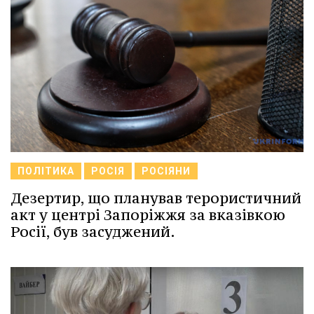
ПОЛІТИКА
РОСІЯ
РОСІЯНИ
Дезертир, що планував терористичний
акт у центрі Запоріжжя за вказівкою
Росії, був засуджений.