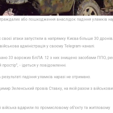
траждалих або пошкодження внаслідок падіння уламків на
час своєї атаки запустили в напрямку Києва більше 30 дроні
йськова адміністрація у своєму Telegram-каналі.
совано 33 ворожих БпЛА. 12 з них знищено засобами ППО, ре
простір", - ідеться у повідомленні.
езультаті падіння уламків наразі не отримано.
имир Зеленський провів Ставку, на якій разом з військов
кі війська вдарили по промисловому об'єкту та житловому