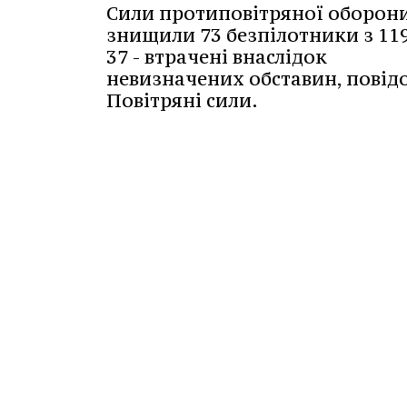
Сили протиповітряної оборон
знищили 73 безпілотники з 119
37 - втрачені внаслідок
невизначених обставин, пові
Повітряні сили.