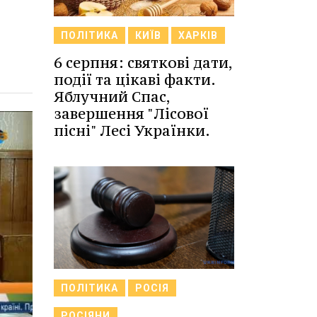
ПОЛІТИКА
КИЇВ
ХАРКІВ
6 серпня: святкові дати,
події та цікаві факти.
Яблучний Спас,
завершення "Лісової
пісні" Лесі Українки.
ПОЛІТИКА
РОСІЯ
РОСІЯНИ