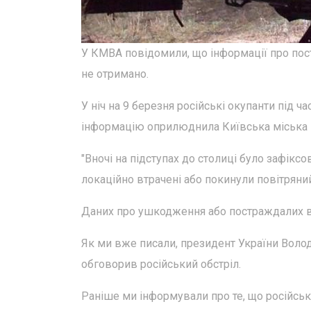
У КМВА повідомили, що інформації про пос
не отримано.
У ніч на 9 березня російські окупанти під 
інформацію оприлюднила Київська міська ві
"Вночі на підступах до столиці було зафік
локаційно втрачені або покинули повітряний 
Даних про ушкодження або постраждалих в р
Як ми вже писали, президент України Волод
обговорив російський обстріл.
Раніше ми інформували про те, що російсь