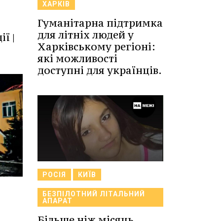
ХАРКІВ
Гуманітарна підтримка
для літніх людей у
ї |
Харківському регіоні:
які можливості
доступні для українців.
РОСІЯ
КИЇВ
БЕЗПІЛОТНИЙ ЛІТАЛЬНИЙ
АПАРАТ
Більше ніж місяць