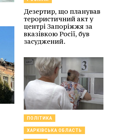
Дезертир, що планував
терористичний акт у
центрі Запоріжжя за
вказівкою Росії, був
засуджений.
ПОЛІТИКА
ХАРКІВСЬКА ОБЛАСТЬ