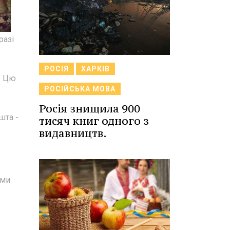
разі
РОСІЯ
ХАРКІВ
в. Цю
РОСІЙСЬКА МОВА
Росія знищила 900
шта -
тисяч книг одного з
видавництв.
ими