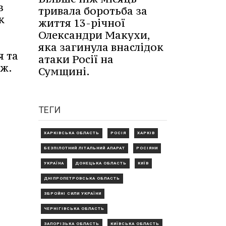
з
тривала боротьба за
к
життя 13-річної
Олександри Макухи,
яка загинула внаслідок
я та
атаки Росії на
аж.
Сумщині.
ТЕГИ
ХАРКІВСЬКА ОБЛАСТЬ
РОСІЯ
ХАРКІВ
БЕЗПІЛОТНИЙ ЛІТАЛЬНИЙ АПАРАТ
РОСІЯНИ
УКРАЇНА
ДОНЕЦЬКА ОБЛАСТЬ
КИЇВ
ДНІПРОПЕТРОВСЬКА ОБЛАСТЬ
ЗБРОЙНІ СИЛИ УКРАЇНИ
ЧЕРНІГІВСЬКА ОБЛАСТЬ
ЗАПОРІЗЬКА ОБЛАСТЬ
КИЇВСЬКА ОБЛАСТЬ